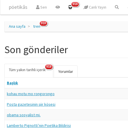
Ana içeriğe atla
918
pöetikâs
Sen
Canlı Yayın
918
Ana sayfa
tren
Son gönderiler
918
Tüm yakın tarihli içerik
(etkin
Birincil sekmeler
Yorumlar
sekme)
Başlık
kohau motu mo rongorongo
Posta gazetesinin şiir köşesi
obama sosyalist mi.
Lamberto Pignotti’nin Poetika Bildirisi