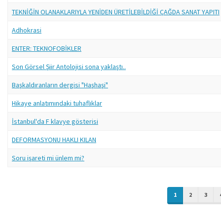
TEKNİĞİN OLANAKLARIYLA YENİDEN ÜRETİLEBİLDİĞİ ÇAĞDA SANAT YAPITI
Adhokrasi
ENTER: TEKNOFOBİKLER
Son Görsel Şiir Antolojisi sona yaklaştı..
Başkaldıranların dergisi "Haşhaşi"
Hikaye anlatımındaki tuhaflıklar
İstanbul'da F klavye gösterisi
DEFORMASYONU HAKLI KILAN
Soru işareti mi ünlem mi?
1
2
3