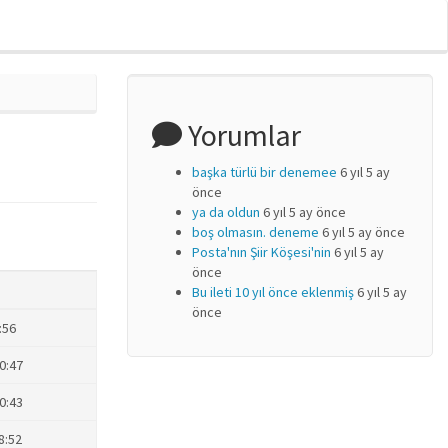
Yorumlar
başka türlü bir denemee
6 yıl 5 ay
önce
ya da oldun
6 yıl 5 ay önce
boş olmasın. deneme
6 yıl 5 ay önce
Posta'nın Şiir Köşesi'nin
6 yıl 5 ay
önce
Bu ileti 10 yıl önce eklenmiş
6 yıl 5 ay
önce
:56
20:47
20:43
18:52