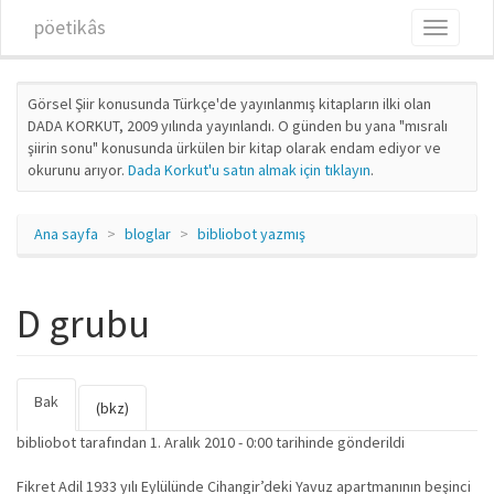
Ana içeriğe atla
pöetikâs
Toggle
navigati
Görsel Şiir konusunda Türkçe'de yayınlanmış kitapların ilki olan
DADA KORKUT, 2009 yılında yayınlandı. O günden bu yana "mısralı
şiirin sonu" konusunda ürkülen bir kitap olarak endam ediyor ve
okurunu arıyor.
Dada Korkut'u satın almak için tıklayın
.
Ana sayfa
bloglar
bibliobot yazmış
D grubu
Bak
(etkin
Birincil sekmeler
(bkz)
sekme)
bibliobot
tarafından 1. Aralık 2010 - 0:00 tarihinde gönderildi
Fikret Adil 1933 yılı Eylülünde Cihangir’deki Yavuz apartmanının beşinci