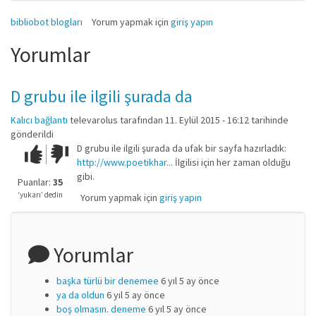
bibliobot blogları
Yorum yapmak için
giriş yapın
Yorumlar
D grubu ile ilgili şurada da
Kalıcı bağlantı
televarolus
tarafından 11. Eylül 2015 - 16:12 tarihinde
gönderildi
D grubu ile ilgili şurada da ufak bir sayfa hazırladık:
Çok iyi!
O
http://www.poetikhar...
İlgilisi için her zaman olduğu
kadar
gibi.
iyi
Puanlar:
35
değil!
‘yukarı’ dedin
Yorum yapmak için
giriş yapın
Yorumlar
başka türlü bir denemee
6 yıl 5 ay önce
ya da oldun
6 yıl 5 ay önce
boş olmasın. deneme
6 yıl 5 ay önce