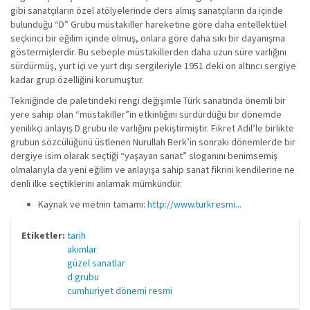
gibi sanatçıların özel atölyelerinde ders almış sanatçıların da içinde
bulunduğu “D” Grubu müstakiller hareketine göre daha entellektüel
seçkinci bir eğilim içinde olmuş, onlara göre daha sıkı bir dayanışma
göstermişlerdir. Bu sebeple müstakillerden daha uzun süre varlığını
sürdürmüş, yurt içi ve yurt dışı sergileriyle 1951 deki on altıncı sergiye
kadar grup özelliğini korumuştur.
Tekniğinde de paletindeki rengi değişimle Türk sanatında önemli bir
yere sahip olan “müstakiller”in etkinliğini sürdürdüğü bir dönemde
yenilikçi anlayış D grubu ile varlığını pekiştirmiştir. Fikret Adil’le birlikte
grubun sözcülüğünü üstlenen Nurullah Berk’in sonraki dönemlerde bir
dergiye isim olarak seçtiği “yaşayan sanat” sloganını benimsemiş
olmalarıyla da yeni eğilim ve anlayışa sahip sanat fikrini kendilerine ne
denli ilke seçtiklerini anlamak mümkündür.
Kaynak ve metnin tamamı:
http://www.turkresmi...
Etiketler:
tarih
akımlar
güzel sanatlar
d grubu
cumhuriyet dönemi resmi