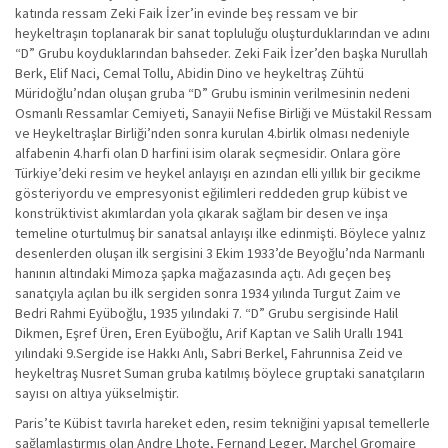
katında ressam Zeki Faik İzer’in evinde beş ressam ve bir
heykeltraşın toplanarak bir sanat topluluğu oluşturduklarından ve adını
“D” Grubu koyduklarından bahseder. Zeki Faik İzer’den başka Nurullah
Berk, Elif Naci, Cemal Tollu, Abidin Dino ve heykeltraş Zühtü
Müridoğlu’ndan oluşan gruba “D” Grubu isminin verilmesinin nedeni
Osmanlı Ressamlar Cemiyeti, Sanayii Nefise Birliği ve Müstakil Ressam
ve Heykeltraşlar Birliği’nden sonra kurulan 4.birlik olması nedeniyle
alfabenin 4.harfi olan D harfini isim olarak seçmesidir. Onlara göre
Türkiye’deki resim ve heykel anlayışı en azından elli yıllık bir gecikme
gösteriyordu ve empresyonist eğilimleri reddeden grup kübist ve
konstrüktivist akımlardan yola çıkarak sağlam bir desen ve inşa
temeline oturtulmuş bir sanatsal anlayışı ilke edinmişti. Böylece yalnız
desenlerden oluşan ilk sergisini 3 Ekim 1933’de Beyoğlu’nda Narmanlı
hanının altındaki Mimoza şapka mağazasında açtı. Adı geçen beş
sanatçıyla açılan bu ilk sergiden sonra 1934 yılında Turgut Zaim ve
Bedri Rahmi Eyüboğlu, 1935 yılındaki 7. “D” Grubu sergisinde Halil
Dikmen, Eşref Üren, Eren Eyüboğlu, Arif Kaptan ve Salih Urallı 1941
yılındaki 9.Sergide ise Hakkı Anlı, Sabri Berkel, Fahrunnisa Zeid ve
heykeltraş Nusret Suman gruba katılmış böylece gruptaki sanatçıların
sayısı on altıya yükselmiştir.
Paris’te Kübist tavırla hareket eden, resim tekniğini yapısal temellerle
sağlamlaştırmış olan Andre Lhote, Fernand Leger, Marchel Gromaire