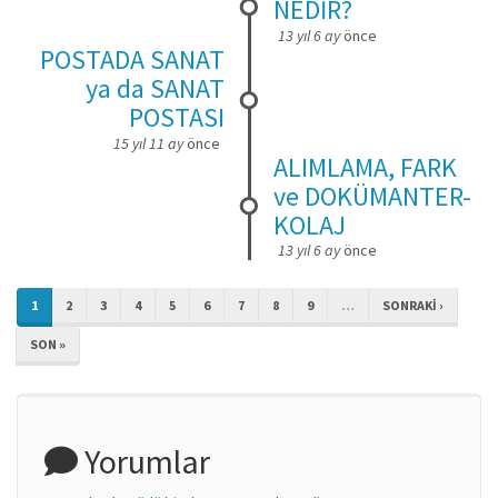
NEDİR?
13 yıl 6 ay
önce
POSTADA SANAT
ya da SANAT
POSTASI
15 yıl 11 ay
önce
ALIMLAMA, FARK
ve DOKÜMANTER-
KOLAJ
13 yıl 6 ay
önce
1
2
3
4
5
6
7
8
9
…
SONRAKI ›
SON »
Yorumlar