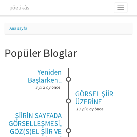
Ana içeriğe atla
pöetikâs
Toggle
navigati
Ana sayfa
Popüler Bloglar
Yeniden
Başlarken..
9 yıl 2 ay
önce
GÖRSEL ŞİİR
ÜZERİNE
13 yıl 6 ay
önce
ŞİİRİN SAYFADA
GÖRSELLEŞMESİ,
GÖZ(S)EL ŞİİR VE