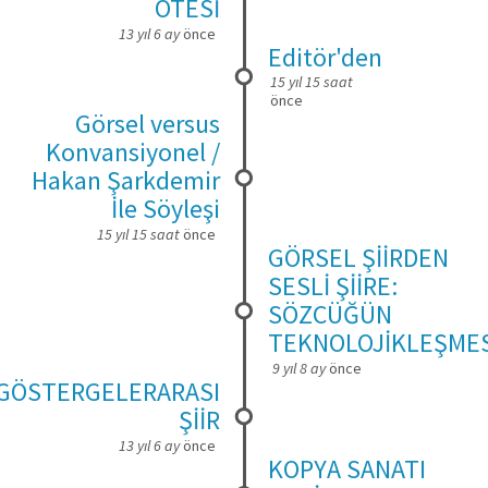
ÖTESİ
13 yıl 6 ay
önce
Editör'den
15 yıl 15 saat
önce
Görsel versus
Konvansiyonel /
Hakan Şarkdemir
İle Söyleşi
15 yıl 15 saat
önce
GÖRSEL ŞİİRDEN
SESLİ ŞİİRE:
SÖZCÜĞÜN
TEKNOLOJİKLEŞMES
9 yıl 8 ay
önce
GÖSTERGELERARASI
ŞİİR
13 yıl 6 ay
önce
KOPYA SANATI