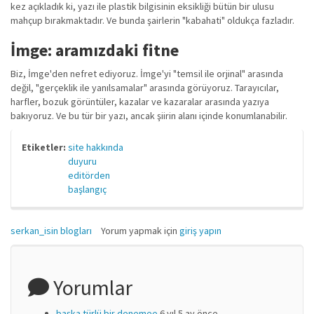
kez açıkladık ki, yazı ile plastik bilgisinin eksikliği bütün bir ulusu
mahçup bırakmaktadır. Ve bunda şairlerin "kabahati" oldukça fazladır.
İmge: aramızdaki fitne
Biz, İmge'den nefret ediyoruz. İmge'yi "temsil ile orjinal" arasında
değil, "gerçeklik ile yanılsamalar" arasında görüyoruz. Tarayıcılar,
harfler, bozuk görüntüler, kazalar ve kazaralar arasında yazıya
bakıyoruz. Ve bu tür bir yazı, ancak şiirin alanı içinde konumlanabilir.
Etiketler:
site hakkında
duyuru
editörden
başlangıç
serkan_isin blogları
Yorum yapmak için
giriş yapın
Yorumlar
başka türlü bir denemee
6 yıl 5 ay önce