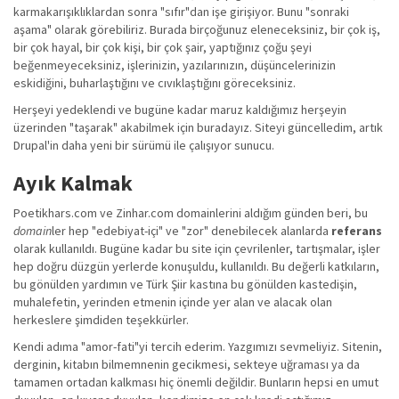
karmakarışıklıklardan sonra "sıfır"dan işe girişiyor. Bunu "sonraki
aşama" olarak görebiliriz. Burada birçoğunuz eleneceksiniz, bir çok iş,
bir çok hayal, bir çok kişi, bir çok şair, yaptığınız çoğu şeyi
beğenmeyeceksiniz, işlerinizin, yazılarınızın, düşüncelerinizin
eskidiğini, buharlaştığını ve cıvıklaştığını göreceksiniz.
Herşeyi yedeklendi ve bugüne kadar maruz kaldığımız herşeyin
üzerinden "taşarak" akabilmek için buradayız. Siteyi güncelledim, artık
Drupal'in daha yeni bir sürümü ile çalışıyor sunucu.
Ayık Kalmak
Poetikhars.com ve Zinhar.com domainlerini aldığım günden beri, bu
domain
ler hep "edebiyat-içi" ve "zor" denebilecek alanlarda
referans
olarak kullanıldı. Bugüne kadar bu site için çevrilenler, tartışmalar, işler
hep doğru düzgün yerlerde konuşuldu, kullanıldı. Bu değerli katkıların,
bu gönülden yardımın ve Türk Şiir kastına bu gönülden kastedişin,
muhalefetin, yerinden etmenin içinde yer alan ve alacak olan
herkeslere şimdiden teşekkürler.
Kendi adıma "amor-fati"yi tercih ederim. Yazgımızı sevmeliyiz. Sitenin,
derginin, kitabın bilmemnenin gecikmesi, sekteye uğraması ya da
tamamen ortadan kalkması hiç önemli değildir. Bunların hepsi en umut