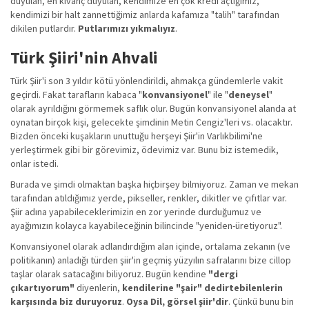
duyulan, en kıvanç duyulan, kendimize en çok kredi açtığımız,
kendimizi bir halt zannettiğimiz anlarda kafamıza "talih" tarafından
dikilen putlardır.
Putlarımızı yıkmalıyız
.
Türk Şiiri'nin Ahvali
Türk Şiir'i son 3 yıldır kötü yönlendirildi, ahmakça gündemlerle vakit
geçirdi. Fakat tarafların kabaca "
konvansiyonel
" ile "
deneysel
"
olarak ayrıldığını görmemek saflık olur. Bugün konvansiyonel alanda at
oynatan birçok kişi, gelecekte şimdinin Metin Cengiz'leri vs. olacaktır.
Bizden önceki kuşakların unuttuğu herşeyi Şiir'in Varlıkbilimi'ne
yerleştirmek gibi bir görevimiz, ödevimiz var. Bunu biz istemedik,
onlar istedi.
Burada ve şimdi olmaktan başka hiçbirşey bilmiyoruz. Zaman ve mekan
tarafından atıldığımız yerde, pikseller, renkler, dikitler ve çıfıtlar var.
Şiir adına yapabileceklerimizin en zor yerinde durduğumuz ve
ayağımızın kolayca kayabileceğinin bilincinde "yeniden-üretiyoruz".
Konvansiyonel olarak adlandırdığım alan içinde, ortalama zekanın (ve
politikanın) anladığı türden şiir'in geçmiş yüzyılın safralarını bize cillop
taşlar olarak satacağını biliyoruz. Bugün kendine
"dergi
çıkartıyorum"
diyenlerin,
kendilerine "şair" dedirtebilenlerin
karşısında biz duruyoruz
.
Oysa Dil, görsel şiir'dir
. Çünkü bunu bin