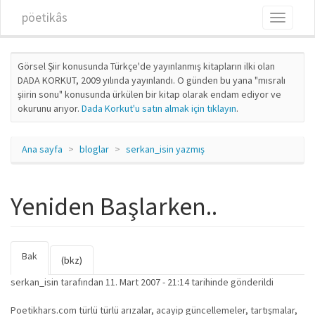
Ana içeriğe atla
pöetikâs
Toggle
navigati
Görsel Şiir konusunda Türkçe'de yayınlanmış kitapların ilki olan
DADA KORKUT, 2009 yılında yayınlandı. O günden bu yana "mısralı
şiirin sonu" konusunda ürkülen bir kitap olarak endam ediyor ve
okurunu arıyor.
Dada Korkut'u satın almak için tıklayın
.
Ana sayfa
bloglar
serkan_isin yazmış
Yeniden Başlarken..
Bak
(etkin
Birincil sekmeler
(bkz)
sekme)
serkan_isin
tarafından 11. Mart 2007 - 21:14 tarihinde gönderildi
Poetikhars.com türlü türlü arızalar, acayip güncellemeler, tartışmalar,