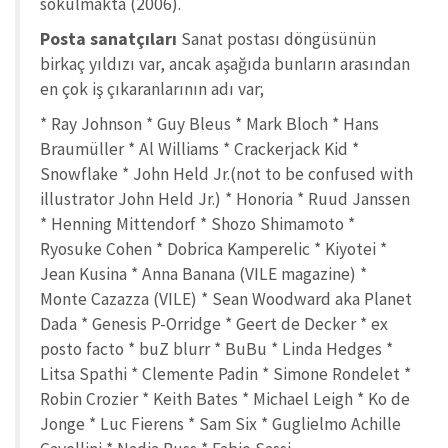
sokulmakta (2006).
Posta sanatçıları
Sanat postası döngüsünün
birkaç yıldızı var, ancak aşağıda bunların arasından
en çok iş çıkaranlarının adı var;
* Ray Johnson * Guy Bleus * Mark Bloch * Hans
Braumüller * Al Williams * Crackerjack Kid *
Snowflake * John Held Jr.(not to be confused with
illustrator John Held Jr.) * Honoria * Ruud Janssen
* Henning Mittendorf * Shozo Shimamoto *
Ryosuke Cohen * Dobrica Kamperelic * Kiyotei *
Jean Kusina * Anna Banana (VILE magazine) *
Monte Cazazza (VILE) * Sean Woodward aka Planet
Dada * Genesis P-Orridge * Geert de Decker * ex
posto facto * buZ blurr * BuBu * Linda Hedges *
Litsa Spathi * Clemente Padin * Simone Rondelet *
Robin Crozier * Keith Bates * Michael Leigh * Ko de
Jonge * Luc Fierens * Sam Six * Guglielmo Achille