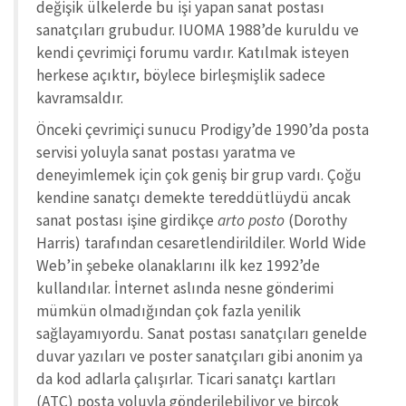
değişik ülkelerde bu işi yapan sanat postası
sanatçıları grubudur. IUOMA 1988’de kuruldu ve
kendi çevrimiçi forumu vardır. Katılmak isteyen
herkese açıktır, böylece birleşmişlik sadece
kavramsaldır.
Önceki çevrimiçi sunucu Prodigy’de 1990’da posta
servisi yoluyla sanat postası yaratma ve
deneyimlemek için çok geniş bir grup vardı. Çoğu
kendine sanatçı demekte tereddütlüydü ancak
sanat postası işine girdikçe
arto posto
(Dorothy
Harris) tarafından cesaretlendirildiler. World Wide
Web’in şebeke olanaklarını ilk kez 1992’de
kullandılar. İnternet aslında nesne gönderimi
mümkün olmadığından çok fazla yenilik
sağlayamıyordu. Sanat postası sanatçıları genelde
duvar yazıları ve poster sanatçıları gibi anonim ya
da kod adlarla çalışırlar. Ticari sanatçı kartları
(ATC) posta yoluyla gönderilebiliyor ve birçok