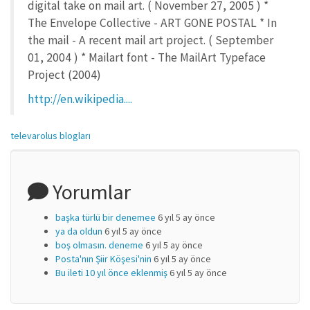
digital take on mail art. ( November 27, 2005 ) *
The Envelope Collective - ART GONE POSTAL * In
the mail - A recent mail art project. ( September
01, 2004 ) * Mailart font - The MailArt Typeface
Project (2004)
http://en.wikipedia....
televarolus blogları
Yorumlar
başka türlü bir denemee
6 yıl 5 ay önce
ya da oldun
6 yıl 5 ay önce
boş olmasın. deneme
6 yıl 5 ay önce
Posta'nın Şiir Köşesi'nin
6 yıl 5 ay önce
Bu ileti 10 yıl önce eklenmiş
6 yıl 5 ay önce