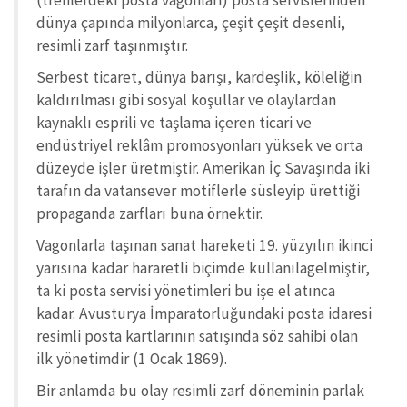
(trenlerdeki posta vagonları) posta servislerinden
dünya çapında milyonlarca, çeşit çeşit desenli,
resimli zarf taşınmıştır.
Serbest ticaret, dünya barışı, kardeşlik, köleliğin
kaldırılması gibi sosyal koşullar ve olaylardan
kaynaklı esprili ve taşlama içeren ticari ve
endüstriyel reklâm promosyonları yüksek ve orta
düzeyde işler üretmiştir. Amerikan İç Savaşında iki
tarafın da vatansever motiflerle süsleyip ürettiği
propaganda zarfları buna örnektir.
Vagonlarla taşınan sanat hareketi 19. yüzyılın ikinci
yarısına kadar hararetli biçimde kullanılagelmiştir,
ta ki posta servisi yönetimleri bu işe el atınca
kadar. Avusturya İmparatorluğundaki posta idaresi
resimli posta kartlarının satışında söz sahibi olan
ilk yönetimdir (1 Ocak 1869).
Bir anlamda bu olay resimli zarf döneminin parlak