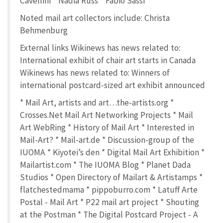
Cavellini * Nadia Russ * Fabio Sassi
Noted mail art collectors include: Christa
Behmenburg
External links Wikinews has news related to:
International exhibit of chair art starts in Canada
Wikinews has news related to: Winners of
international postcard-sized art exhibit announced
* Mail Art, artists and art…the-artists.org *
Crosses.Net Mail Art Networking Projects * Mail
Art WebRing * History of Mail Art * Interested in
Mail-Art? * Mail-art.de * Discussion-group of the
IUOMA * Kiyotei’s den * Digital Mail Art Exhibition *
Mailartist.com * The IUOMA Blog * Planet Dada
Studios * Open Directory of Mailart & Artistamps *
flatchestedmama * pippoburro.com * Latuff Arte
Postal - Mail Art * P22 mail art project * Shouting
at the Postman * The Digital Postcard Project - A