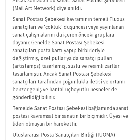
Ancak sonradan bu sanat, Sanat Postası Şebekesi
(Mail Art Network) diye anıldı.
Sanat Postası Şebekesi kavramının temeli Fluxus
sanatçıları ve ‘çokluk’ düşüncesi veya yayınlanan
sanat çalışmalarını da içeren önceki gruplara
dayanır. Genelde Sanat Postası Şebekesi
sanatçıları posta kartı yapıp birbirleriyle
değiştirmiş, özel pullar ya da sanatçı pulları
(artistamps) tasarlamış, süslü ve resimli zarflar
tasarlamıştır. Ancak Sanat Postası Şebekesi
sanatçıları tarafından çoğunlukla iletisi ve ortamı
benzer geniş ve hantal üçboyutlu nesneler de
gönderildiği bilinir.
Temelde Sanat Postası Şebekesi bağlamında sanat
postası kavramsal bir sanatın bir biçimidir. Üyesi ve
lideri olmayan bir harekettir.
Uluslararası Posta Sanatçıları Birliği (IUOMA)