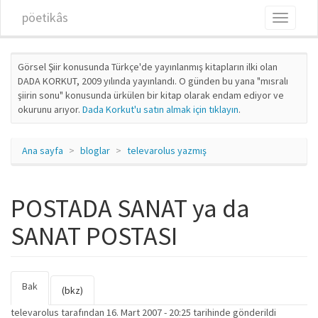
Ana içeriğe atla
pöetikâs
Toggle
navigati
Görsel Şiir konusunda Türkçe'de yayınlanmış kitapların ilki olan
DADA KORKUT, 2009 yılında yayınlandı. O günden bu yana "mısralı
şiirin sonu" konusunda ürkülen bir kitap olarak endam ediyor ve
okurunu arıyor.
Dada Korkut'u satın almak için tıklayın
.
Ana sayfa
bloglar
televarolus yazmış
POSTADA SANAT ya da
SANAT POSTASI
Bak
(etkin
Birincil sekmeler
(bkz)
sekme)
televarolus
tarafından 16. Mart 2007 - 20:25 tarihinde gönderildi