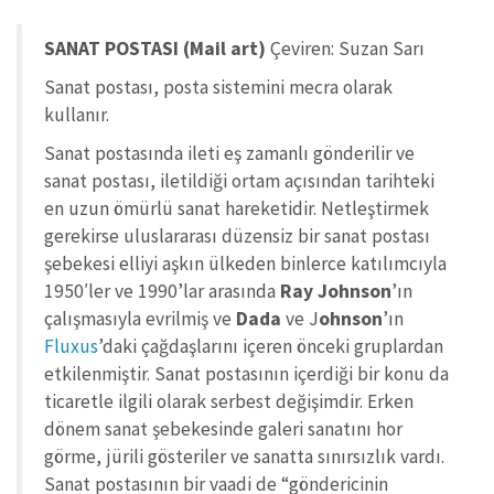
SANAT POSTASI (Mail art)
Çeviren: Suzan Sarı
Sanat postası, posta sistemini mecra olarak
kullanır.
Sanat postasında ileti eş zamanlı gönderilir ve
sanat postası, iletildiği ortam açısından tarihteki
en uzun ömürlü sanat hareketidir. Netleştirmek
gerekirse uluslararası düzensiz bir sanat postası
şebekesi elliyi aşkın ülkeden binlerce katılımcıyla
1950′ler ve 1990’lar arasında
Ray Johnson
’ın
çalışmasıyla evrilmiş ve
Dada
ve J
ohnson
’ın
Fluxus
’daki çağdaşlarını içeren önceki gruplardan
etkilenmiştir. Sanat postasının içerdiği bir konu da
ticaretle ilgili olarak serbest değişimdir. Erken
dönem sanat şebekesinde galeri sanatını hor
görme, jürili gösteriler ve sanatta sınırsızlık vardı.
Sanat postasının bir vaadi de “göndericinin