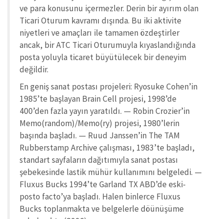
ve para konusunu içermezler. Derin bir ayırım olan
Ticari Oturum kavramı dışında. Bu iki aktivite
niyetleri ve amaçları ile tamamen özdeştirler
ancak, bir ATC Ticari Oturumuyla kıyaslandığında
posta yoluyla ticaret büyütülecek bir deneyim
değildir.
En geniş sanat postası projeleri: Ryosuke Cohen’in
1985’te başlayan Brain Cell projesi, 1998’de
400’den fazla yayın yaratıldı. — Robin Crozier’in
Memo(random)/Memo(ry) projesi, 1980’lerin
başında başladı. — Ruud Janssen’in The TAM
Rubberstamp Archive çalışması, 1983’te başladı,
standart sayfaların dağıtımıyla sanat postası
şebekesinde lastik mühür kullanımını belgeledi. —
Fluxus Bucks 1994’te Garland TX ABD’de eski-
posto facto’ya başladı. Halen binlerce Fluxus
Bucks toplanmakta ve belgelerle döünüşüme