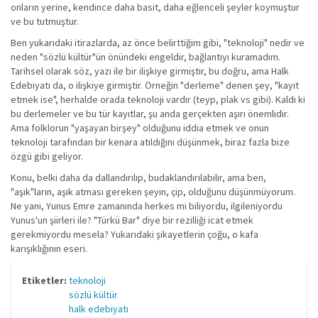
onların yerine, kendince daha basit, daha eğlenceli şeyler koymuştur
ve bu tutmuştur.
Ben yukarıdaki itirazlarda, az önce belirttiğim gibi, "teknoloji" nedir ve
neden "sözlü kültür"ün önündeki engeldir, bağlantıyı kuramadım.
Tarihsel olarak söz, yazı ile bir ilişkiye girmiştir, bu doğru, ama Halk
Edebiyatı da, o ilişkiye girmiştir. Örneğin "derleme" denen şey, "kayıt
etmek ise", herhalde orada teknoloji vardır (teyp, plak vs gibi). Kaldı ki
bu derlemeler ve bu tür kayıtlar, şu anda gerçekten aşırı önemlidir.
Ama folklorun "yaşayan birşey" olduğunu iddia etmek ve onun
teknoloji tarafından bir kenara atıldığını düşünmek, biraz fazla bize
özgü gibi geliyor.
Konu, belki daha da dallandırılıp, budaklandırılabilir, ama ben,
"aşık"ların, aşık atması gereken şeyin, çip, olduğunu düşünmüyorum.
Ne yani, Yunus Emre zamanında herkes mi biliyordu, ilgileniyordu
Yunus'un şiirleri ile? "Türkü Bar" diye bir rezilliği icat etmek
gerekmiyordu mesela? Yukarıdaki şikayetlerin çoğu, o kafa
karışıklığının eseri.
Etiketler:
teknoloji
sözlü kültür
halk edebiyatı