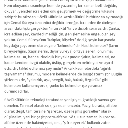
Hem okuyanda cisimleşir hem de yazanı hiç bir zaman belli değildir,
okuyan, yeniden icra eden onu geliştirmek ve değiştirme lüksüne
sahiptir bu yüzden. Sözlü Kültür ile Yazılı Kültür'ü birbirinden ayırmadığı
için Cemal Süreya ikna edici değildir örneğin. İcra eden ile dinleyen
arasındaki ilişki gerçekten "interaktif"tir ve disiplinlerarasıdır. Çünkü,
icra edilen şey, kaydedilmediği için, genişlemesine engel olan şey
yoktur. Cemal Süreya'nın "kalıplar, klişeler" dediği şeyin karşısında
koyduğu şey, birim olarak yine "kelimeler"dir. Nasıl kelimeler? Şairin
bireyselliğini, (kaprislerini, diyor Süreya) ortaya seren, onun malı
kelimeler. Bu, bence ideolojik bir yaklaşımdır. Şairin, kelimeleri, ne
kadar kendine özgü olabilir, üslüp, gerçekten belirleyici ve ayırd
edicidir, taklid edilemez şey midir? Arkaik kelimelerdeki "ağırlık
taşıyamama" durumu, modern kelimelerde de başgöstermiştir. Bugün
şiirlerimizde, "yalnızlık, aşk, sevgili, hak, hukuk, özgürlük" gibi
kelimeleri kullanamıyoruz, çünkü bu kelimeler işe yaramaz
durumdadırlar.
Sözlü Kültür'ün teknoloji tarafından yenilgiye uğratıldığı savına geri
dönelim. Tarihsel olarak söz, yazıdan öncedir. Yazıyı burada, alfabe
olarak değil, tam tersine "işaretler, özelleşmiş görseller" olarak
düşünelim, yani bir çeşit proto-alfabe. Söz, uzun zaman, bu proto-
alfabe üzerinde hakimiyetini, onu, "şifreleyerek" kullandı zaten.