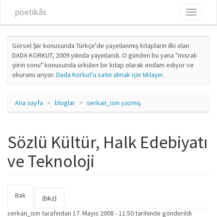
Ana içeriğe atla
pöetikâs
Toggle
navigati
Görsel Şiir konusunda Türkçe'de yayınlanmış kitapların ilki olan
DADA KORKUT, 2009 yılında yayınlandı. O günden bu yana "mısralı
şiirin sonu" konusunda ürkülen bir kitap olarak endam ediyor ve
okurunu arıyor.
Dada Korkut'u satın almak için tıklayın
.
Ana sayfa
bloglar
serkan_isin yazmış
Sözlü Kültür, Halk Edebiyatı
ve Teknoloji
Bak
(etkin
Birincil sekmeler
(bkz)
sekme)
serkan_isin
tarafından 17. Mayıs 2008 - 11:50 tarihinde gönderildi