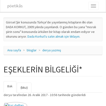
Ana içeriğe atla
pöetikâs
Toggle
navigati
Görsel Şiir konusunda Türkçe'de yayınlanmış kitapların ilki olan
DADA KORKUT, 2009 yılında yayınlandı. O günden bu yana "mısralı
şiirin sonu" konusunda ürkülen bir kitap olarak endam ediyor ve
okurunu arıyor.
Dada Korkut'u satın almak için tıklayın
.
Ana sayfa
bloglar
derya yazmış
EŞEKLERİN BİLGELİĞİ*
Bak
(etkin
Birincil sekmeler
(bkz)
sekme)
derya
tarafından 26. Aralık 2017 - 10:56 tarihinde gönderildi