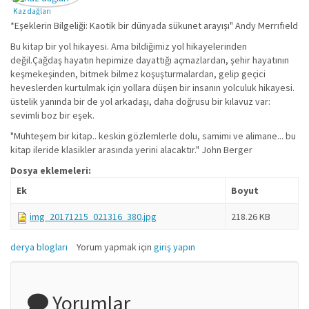
Kaz dağları
*Eşeklerin Bilgeliği: Kaotik bir dünyada sükunet arayışı" Andy Merrıfıeld
Bu kitap bir yol hikayesi. Ama bildiğimiz yol hikayelerinden
değil.Çağdaş hayatın hepimize dayattığı açmazlardan, şehir hayatının
keşmekeşinden, bitmek bilmez koşuşturmalardan, gelip geçici
heveslerden kurtulmak için yollara düşen bir insanın yolculuk hikayesi.
üstelik yanında bir de yol arkadaşı, daha doğrusu bir kılavuz var:
sevimli boz bir eşek.
"Muhteşem bir kitap.. keskin gözlemlerle dolu, samimi ve alimane... bu
kitap ileride klasikler arasında yerini alacaktır." John Berger
Dosya eklemeleri:
Ek
Boyut
img_20171215_021316_380.jpg
218.26 KB
derya blogları
Yorum yapmak için
giriş yapın
Yorumlar