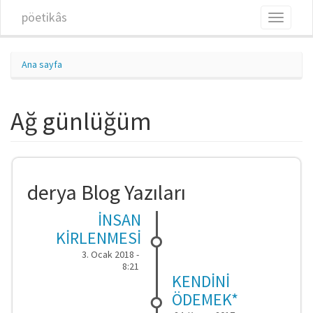
Ana içeriğe atla
pöetikâs
Toggle
navigati
Ana sayfa
Ağ günlüğüm
derya Blog Yazıları
İNSAN
KİRLENMESİ
3. Ocak 2018 -
8:21
KENDİNİ
ÖDEMEK*