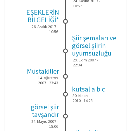
24. Kasım 2017 -
10:57
EŞEKLERİN
BİLGELİĞİ*
26. Aralık 2017 -
10:56
Şiir şemaları ve
görsel şiirin
uyumsuzluğu
29. Ekim 2007 -
22:34
Müstakiller
14. Ağustos
2007 - 23:43
kutsal a b c
30. Nisan
2010 - 14:23
görsel şiir
tavşandır
24. Mayıs 2007 -
15:06