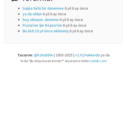
başka türlü bir denemee
6 yıl 6 ay önce
ya da oldun
6 yıl 6 ay önce
boş olmasın. deneme
6 yıl 6 ay önce
Posta'nın Şiir Köşesi'nin
6 yıl 6 ay önce
Bu ileti 10 yıl önce eklenmiş
6 yıl 6 ay önce
Tasarım
:
@hzhubble
| 2003-2025 |
v2.0
|
Hakkında
ya da
Ya da "Bu siteyi kuran kimdir?" diyorsanız lütfen
vedeki.com