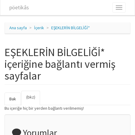
Ana içeriğe atla
pöetikâs
Toggle
navigati
Ana sayfa
İçerik
EŞEKLERİN BİLGELİĞİ*
EŞEKLERİN BİLGELİĞİ*
içeriğine bağlantı vermiş
sayfalar
(bkz)
(etkin
Birincil sekmeler
Bak
sekme)
Bu içeriğe hiç bir yerden bağlantı verilmemiş!
Yorumlar