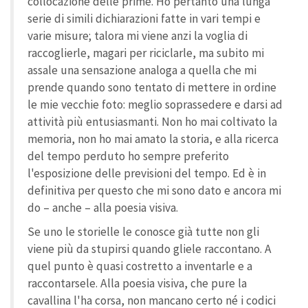
collocazione delle prime. Ho pertanto una lunga
serie di simili dichiarazioni fatte in vari tempi e
varie misure; talora mi viene anzi la voglia di
raccoglierle, magari per riciclarle, ma subito mi
assale una sensazione analoga a quella che mi
prende quando sono tentato di mettere in ordine
le mie vecchie foto: meglio soprassedere e darsi ad
attività più entusiasmanti. Non ho mai coltivato la
memoria, non ho mai amato la storia, e alla ricerca
del tempo perduto ho sempre preferito
l'esposizione delle previsioni del tempo. Ed è in
definitiva per questo che mi sono dato e ancora mi
do – anche – alla poesia visiva.
Se uno le storielle le conosce già tutte non gli
viene più da stupirsi quando gliele raccontano. A
quel punto è quasi costretto a inventarle e a
raccontarsele. Alla poesia visiva, che pure la
cavallina l'ha corsa, non mancano certo né i codici