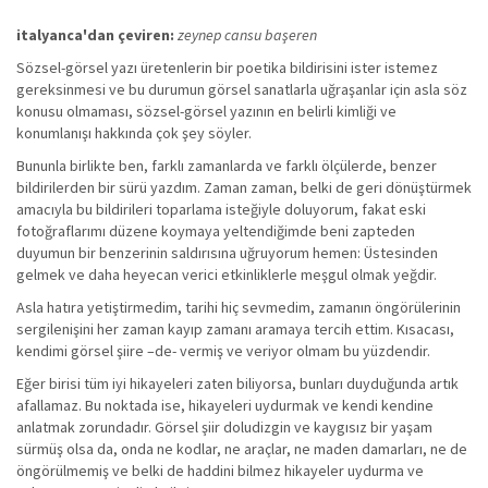
italyanca'dan çeviren:
zeynep cansu başeren
Sözsel-görsel yazı üretenlerin bir poetika bildirisini ister istemez
gereksinmesi ve bu durumun görsel sanatlarla uğraşanlar için asla söz
konusu olmaması, sözsel-görsel yazının en belirli kimliği ve
konumlanışı hakkında çok şey söyler.
Bununla birlikte ben, farklı zamanlarda ve farklı ölçülerde, benzer
bildirilerden bir sürü yazdım. Zaman zaman, belki de geri dönüştürmek
amacıyla bu bildirileri toparlama isteğiyle doluyorum, fakat eski
fotoğraflarımı düzene koymaya yeltendiğimde beni zapteden
duyumun bir benzerinin saldırısına uğruyorum hemen: Üstesinden
gelmek ve daha heyecan verici etkinliklerle meşgul olmak yeğdir.
Asla hatıra yetiştirmedim, tarihi hiç sevmedim, zamanın öngörülerinin
sergilenişini her zaman kayıp zamanı aramaya tercih ettim. Kısacası,
kendimi görsel şiire –de- vermiş ve veriyor olmam bu yüzdendir.
Eğer birisi tüm iyi hikayeleri zaten biliyorsa, bunları duyduğunda artık
afallamaz. Bu noktada ise, hikayeleri uydurmak ve kendi kendine
anlatmak zorundadır. Görsel şiir doludizgin ve kaygısız bir yaşam
sürmüş olsa da, onda ne kodlar, ne araçlar, ne maden damarları, ne de
öngörülmemiş ve belki de haddini bilmez hikayeler uydurma ve