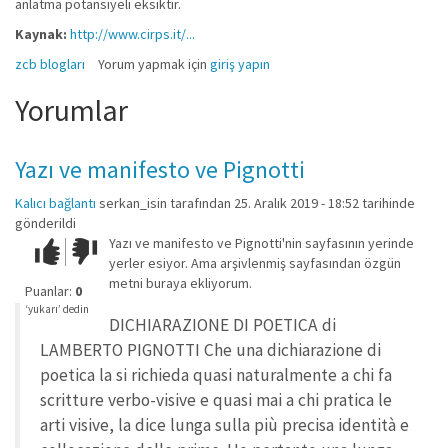
anlatma potansiyeli eksiktir.
Kaynak:
http://www.cirps.it/...
zcb blogları
Yorum yapmak için
giriş yapın
Yorumlar
Yazı ve manifesto ve Pignotti
Kalıcı bağlantı
serkan_isin
tarafından 25. Aralık 2019 - 18:52 tarihinde
gönderildi
Yazı ve manifesto ve Pignotti'nin sayfasının yerinde
Çok iyi!
O
yerler esiyor. Ama arşivlenmiş sayfasından özgün
kadar
metni buraya ekliyorum.
iyi
Puanlar:
0
değil!
‘yukarı’ dedin
DICHIARAZIONE DI POETICA di
LAMBERTO PIGNOTTI Che una dichiarazione di
poetica la si richieda quasi naturalmente a chi fa
scritture verbo-visive e quasi mai a chi pratica le
arti visive, la dice lunga sulla più precisa identità e