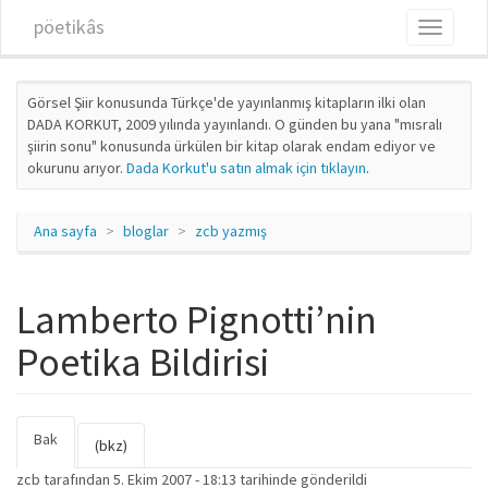
Ana içeriğe atla
pöetikâs
Toggle
navigati
Görsel Şiir konusunda Türkçe'de yayınlanmış kitapların ilki olan
DADA KORKUT, 2009 yılında yayınlandı. O günden bu yana "mısralı
şiirin sonu" konusunda ürkülen bir kitap olarak endam ediyor ve
okurunu arıyor.
Dada Korkut'u satın almak için tıklayın
.
Ana sayfa
bloglar
zcb yazmış
Lamberto Pignotti’nin
Poetika Bildirisi
Bak
(etkin
Birincil sekmeler
(bkz)
sekme)
zcb
tarafından 5. Ekim 2007 - 18:13 tarihinde gönderildi