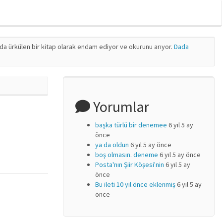
nda ürkülen bir kitap olarak endam ediyor ve okurunu arıyor.
Dada
Yorumlar
başka türlü bir denemee
6 yıl 5 ay
önce
ya da oldun
6 yıl 5 ay önce
boş olmasın. deneme
6 yıl 5 ay önce
Posta'nın Şiir Köşesi'nin
6 yıl 5 ay
önce
Bu ileti 10 yıl önce eklenmiş
6 yıl 5 ay
önce