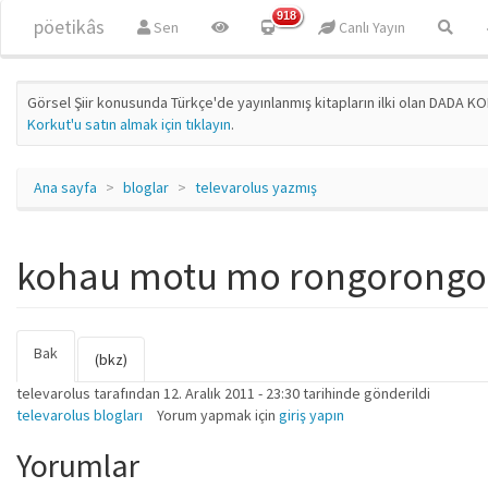
Ana içeriğe atla
918
pöetikâs
Sen
Canlı Yayın
Görsel Şiir konusunda Türkçe'de yayınlanmış kitapların ilki olan DADA KO
Korkut'u satın almak için tıklayın
.
Ana sayfa
bloglar
televarolus yazmış
kohau motu mo rongorongo
Bak
(etkin
Birincil sekmeler
(bkz)
sekme)
televarolus
tarafından 12. Aralık 2011 - 23:30 tarihinde gönderildi
televarolus blogları
Yorum yapmak için
giriş yapın
Yorumlar