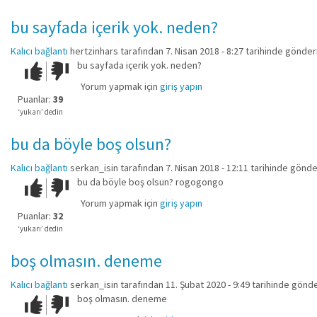
bu sayfada içerik yok. neden?
Kalıcı bağlantı
hertzinhars
tarafından 7. Nisan 2018 - 8:27 tarihinde gönderi
bu sayfada içerik yok. neden?
Çok iyi!
O
kadar
Yorum yapmak için
giriş yapın
iyi
Puanlar:
39
değil!
‘yukarı’ dedin
bu da böyle boş olsun?
Kalıcı bağlantı
serkan_isin
tarafından 7. Nisan 2018 - 12:11 tarihinde gönde
bu da böyle boş olsun? rogogongo
Çok iyi!
O
kadar
Yorum yapmak için
giriş yapın
iyi
Puanlar:
32
değil!
‘yukarı’ dedin
boş olmasın. deneme
Kalıcı bağlantı
serkan_isin
tarafından 11. Şubat 2020 - 9:49 tarihinde gönde
boş olmasın. deneme
Çok iyi!
O
kadar