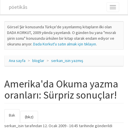
Ana içeriğe atla
pöetikâs
Toggle
navigati
Görsel Şiir konusunda Türkçe'de yayınlanmış kitapların ilki olan
DADA KORKUT, 2009 yılında yayınlandı. O günden bu yana "mısralı
şiirin sonu" konusunda ürkülen bir kitap olarak endam ediyor ve
okurunu arıyor.
Dada Korkut'u satın almak için tıklayın
.
Ana sayfa
bloglar
serkan_isin yazmış
Amerika'da Okuma yazma
oranları: Sürpriz sonuçlar!
Bak
(etkin
Birincil sekmeler
(bkz)
sekme)
serkan_isin
tarafından 12. Ocak 2009 - 16:45 tarihinde gönderildi