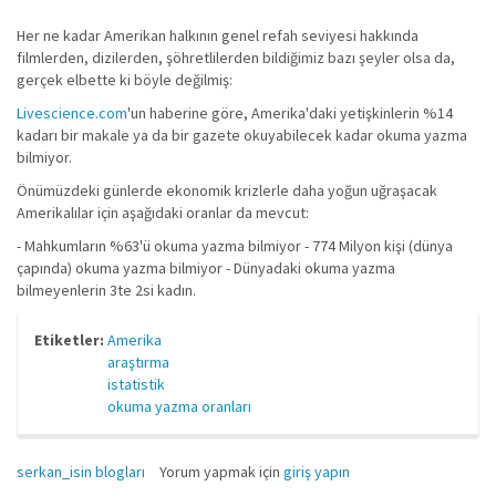
Her ne kadar Amerikan halkının genel refah seviyesi hakkında
filmlerden, dizilerden, şöhretlilerden bildiğimiz bazı şeyler olsa da,
gerçek elbette ki böyle değilmiş:
Livescience.com
'un haberine göre, Amerika'daki yetişkinlerin %14
kadarı bir makale ya da bir gazete okuyabilecek kadar okuma yazma
bilmiyor.
Önümüzdeki günlerde ekonomik krizlerle daha yoğun uğraşacak
Amerikalılar için aşağıdaki oranlar da mevcut:
- Mahkumların %63'ü okuma yazma bilmiyor - 774 Milyon kişi (dünya
çapında) okuma yazma bilmiyor - Dünyadaki okuma yazma
bilmeyenlerin 3te 2si kadın.
Etiketler:
Amerika
araştırma
istatistik
okuma yazma oranları
serkan_isin blogları
Yorum yapmak için
giriş yapın