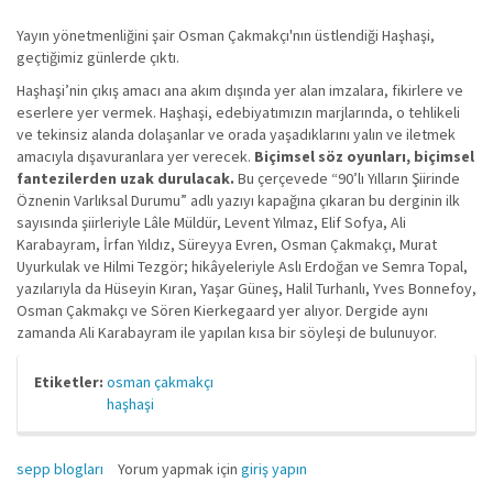
Yayın yönetmenliğini şair Osman Çakmakçı'nın üstlendiği Haşhaşi,
geçtiğimiz günlerde çıktı.
Haşhaşi’nin çıkış amacı ana akım dışında yer alan imzalara, fikirlere ve
eserlere yer vermek. Haşhaşi, edebiyatımızın marjlarında, o tehlikeli
ve tekinsiz alanda dolaşanlar ve orada yaşadıklarını yalın ve iletmek
amacıyla dışavuranlara yer verecek.
Biçimsel söz oyunları, biçimsel
fantezilerden uzak durulacak.
Bu çerçevede “90’lı Yılların Şiirinde
Öznenin Varlıksal Durumu” adlı yazıyı kapağına çıkaran bu derginin ilk
sayısında şiirleriyle Lâle Müldür, Levent Yılmaz, Elif Sofya, Ali
Karabayram, İrfan Yıldız, Süreyya Evren, Osman Çakmakçı, Murat
Uyurkulak ve Hilmi Tezgör; hikâyeleriyle Aslı Erdoğan ve Semra Topal,
yazılarıyla da Hüseyin Kıran, Yaşar Güneş, Halil Turhanlı, Yves Bonnefoy,
Osman Çakmakçı ve Sören Kierkegaard yer alıyor. Dergide aynı
zamanda Ali Karabayram ile yapılan kısa bir söyleşi de bulunuyor.
Etiketler:
osman çakmakçı
haşhaşi
sepp blogları
Yorum yapmak için
giriş yapın