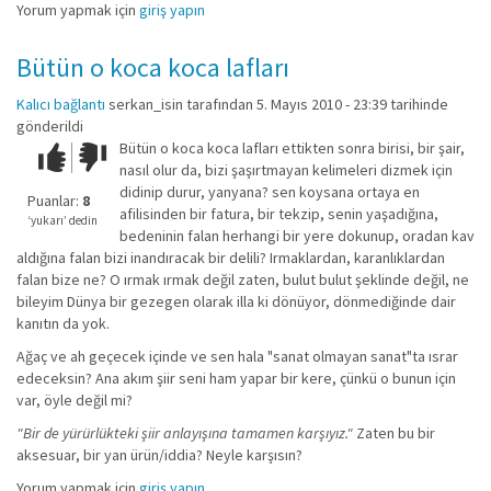
Yorum yapmak için
giriş yapın
Bütün o koca koca lafları
Kalıcı bağlantı
serkan_isin
tarafından 5. Mayıs 2010 - 23:39 tarihinde
gönderildi
Bütün o koca koca lafları ettikten sonra birisi, bir şair,
Çok iyi!
O
nasıl olur da, bizi şaşırtmayan kelimeleri dizmek için
kadar
didinip durur, yanyana? sen koysana ortaya en
iyi
Puanlar:
8
afilisinden bir fatura, bir tekzip, senin yaşadığına,
değil!
‘yukarı’ dedin
bedeninin falan herhangi bir yere dokunup, oradan kav
aldığına falan bizi inandıracak bir delili? Irmaklardan, karanlıklardan
falan bize ne? O ırmak ırmak değil zaten, bulut bulut şeklinde değil, ne
bileyim Dünya bir gezegen olarak illa ki dönüyor, dönmediğinde dair
kanıtın da yok.
Ağaç ve ah geçecek içinde ve sen hala "sanat olmayan sanat"ta ısrar
edeceksin? Ana akım şiir seni ham yapar bir kere, çünkü o bunun için
var, öyle değil mi?
"Bir de yürürlükteki şiir anlayışına tamamen karşıyız."
Zaten bu bir
aksesuar, bir yan ürün/iddia? Neyle karşısın?
Yorum yapmak için
giriş yapın