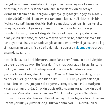
gerçeklerin üzerini öretebilir. Ama şair her zaman uyanık kalmalı ve
sistemin, düşünsel sistemin açıklarını hissederek onları ortaya
vurmalıdır. Bizim de bu dergide yapmaya çalışacağımız şey bu olacak.
Bir de yürürlükteki şiir anlayışına tamamen karşıyız. Şiir bizim için bir
“yüksek sanat” biçimi değildir. Hatta sanat bile değildir. Şiir bir tür dışa
vuruştur, kendini dışa vuruş. Sanat formunun sınırları içindeki şiir
biçimleri bizim için yeterli değildir. Biz şiir olmayan bir şiir, deneme
olmayan bir deneme, felsefe olmayan bir felsefe, sanat olmayan bir
sanat yapmak istiyoruz. Dolayısıyla aslında en devrimci şair şu anda hiç
şiir yazmayan şairdir. (Bu sözü yakın daha sonra da
duymuştuk
Gerçek
anlamda şair… ... ...
not: ilk ilk sayıda özellikle vurgulanan "ana akım" konusu da söyleşide
yine gündeme geliyor. Bu “ana akım” da hep belirsizdir biraz, bir tane
midir çok tane midir… Haşhaşi ana akımın dışında şiirler ve şair-
yazarlarla yol alıyor, alacak deniyor. Osman Çakmakçı'nın dergide yer
alan "Deli Sarı" şiirinden kısa bir bölüm: … … II . Dünya yuvarlak değil
Irmak denize kavuşmuyor Yol bir yere varmıyor Deniz mütemadiyen
karaya vurmuyor Ağaç âh o kimsesiz göğe uzanmıyor Kimse kimseyi
sevmiyor Kimse kimseyi anlamıyor Zifiri karanlık aynada Sır sûreti
tutmuyor Ne yandan baksam Boşluk sızmıyor Uzattığım ellerim Ellerine
uzanmıyor Dünya yuvarlak değil Dünya dönmüyor. ... 16 Aralık 2009