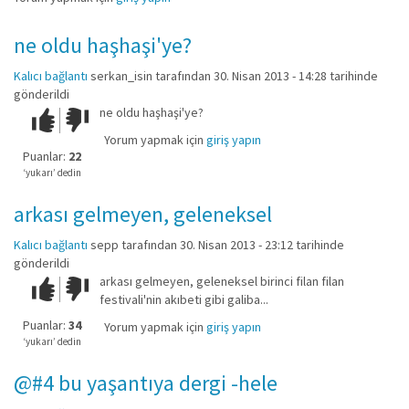
ne oldu haşhaşi'ye?
Kalıcı bağlantı
serkan_isin
tarafından 30. Nisan 2013 - 14:28 tarihinde
gönderildi
ne oldu haşhaşi'ye?
Çok iyi!
O
kadar
Yorum yapmak için
giriş yapın
iyi
Puanlar:
22
değil!
‘yukarı’ dedin
arkası gelmeyen, geleneksel
Kalıcı bağlantı
sepp
tarafından 30. Nisan 2013 - 23:12 tarihinde
gönderildi
arkası gelmeyen, geleneksel birinci filan filan
Çok iyi!
O
festivali'nin akıbeti gibi galiba...
kadar
iyi
Puanlar:
34
Yorum yapmak için
giriş yapın
değil!
‘yukarı’ dedin
@#4 bu yaşantıya dergi -hele