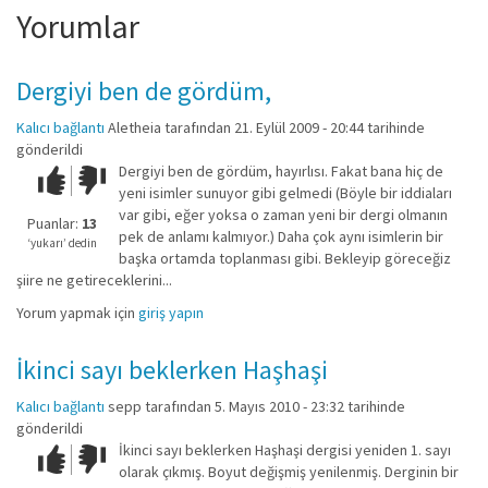
Yorumlar
Dergiyi ben de gördüm,
Kalıcı bağlantı
Aletheia
tarafından 21. Eylül 2009 - 20:44 tarihinde
gönderildi
Dergiyi ben de gördüm, hayırlısı. Fakat bana hiç de
Çok iyi!
O
yeni isimler sunuyor gibi gelmedi (Böyle bir iddiaları
kadar
var gibi, eğer yoksa o zaman yeni bir dergi olmanın
iyi
Puanlar:
13
pek de anlamı kalmıyor.) Daha çok aynı isimlerin bir
değil!
‘yukarı’ dedin
başka ortamda toplanması gibi. Bekleyip göreceğiz
şiire ne getireceklerini...
Yorum yapmak için
giriş yapın
İkinci sayı beklerken Haşhaşi
Kalıcı bağlantı
sepp
tarafından 5. Mayıs 2010 - 23:32 tarihinde
gönderildi
İkinci sayı beklerken Haşhaşi dergisi yeniden 1. sayı
Çok iyi!
O
olarak çıkmış. Boyut değişmiş yenilenmiş. Derginin bir
kadar