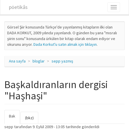
Ana içeriğe atla
pöetikâs
Toggle
navigati
Görsel Şiir konusunda Türkçe'de yayınlanmış kitapların ilki olan
DADA KORKUT, 2009 yılında yayınlandı. O günden bu yana "mısralı
şiirin sonu" konusunda ürkülen bir kitap olarak endam ediyor ve
okurunu arıyor.
Dada Korkut'u satın almak için tıklayın
.
Ana sayfa
bloglar
sepp yazmış
Başkaldıranların dergisi
"Haşhaşi"
Bak
(etkin
Birincil sekmeler
(bkz)
sekme)
sepp
tarafından 9. Eylül 2009 - 13:05 tarihinde gönderildi