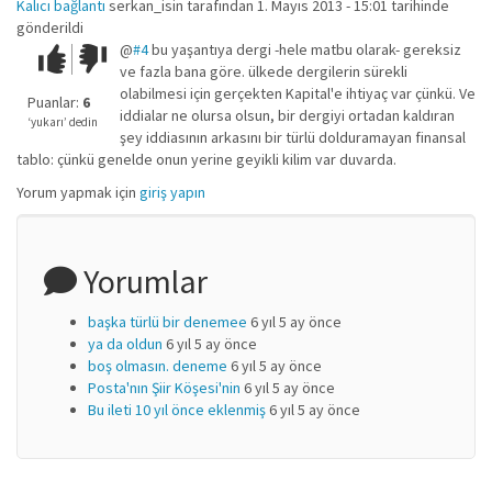
Kalıcı bağlantı
serkan_isin
tarafından 1. Mayıs 2013 - 15:01 tarihinde
gönderildi
@
#4
bu yaşantıya dergi -hele matbu olarak- gereksiz
Çok iyi!
O
ve fazla bana göre. ülkede dergilerin sürekli
kadar
olabilmesi için gerçekten Kapital'e ihtiyaç var çünkü. Ve
iyi
Puanlar:
6
iddialar ne olursa olsun, bir dergiyi ortadan kaldıran
değil!
‘yukarı’ dedin
şey iddiasının arkasını bir türlü dolduramayan finansal
tablo: çünkü genelde onun yerine geyikli kilim var duvarda.
Yorum yapmak için
giriş yapın
Yorumlar
başka türlü bir denemee
6 yıl 5 ay önce
ya da oldun
6 yıl 5 ay önce
boş olmasın. deneme
6 yıl 5 ay önce
Posta'nın Şiir Köşesi'nin
6 yıl 5 ay önce
Bu ileti 10 yıl önce eklenmiş
6 yıl 5 ay önce