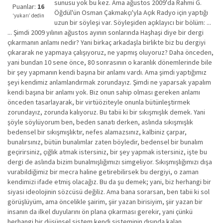
sunusu yok bu kez. Ama ağustos 2009'da Rahmi G.
iyi
Puanlar:
16
Öğdül'ün Osman Çakmakçı'yla Açık Radyo için yaptığı
değil!
‘yukarı’ dedin
uzun bir söyleşi var. Söyleşiden açıklayıcı bir bölüm: ...
... Şimdi 2009 yılının ağustos ayının sonlarında Haşhaşi diye bir dergi
çıkarmanın anlamı nedir? Yani birkaç arkadaşla birlikte biz bu dergiyi
çıkararak ne yapmaya çalışıyoruz, ne yapmış oluyoruz? Daha önceden,
yani bundan 10 sene önce, 80 sonrasının o karanlık dönemlerinde bile
bir şey yapmanın kendi başına bir anlamı vardı. Ama şimdi yaptığımız
şeyi kendimiz anlamlandırmak zorundayız. Şimdi ne yaparsak yapalım
kendi başına bir anlamı yok. Biz onun sahip olması gereken anlamı
önceden tasarlayarak, bir virtüöziteyle onunla bütünleştirmek
zorundayız, zorunda kalıyoruz. Bu tabii ki bir sıkışmışlık demek. Yani
şöyle söylüyorum ben, beden sanatı derken, aslında sıkışmışlık
bedensel bir sıkışmışlıktır, nefes alamazsınız, kalbiniz çarpar,
bunalırsınız, bütün bunalımlar zaten böyledir, bedensel bir bunalım
geçirirsiniz, çığlık atmak istersiniz, bir şey yapmak istersiniz, işte bu
dergi de aslında bizim bunalmışlığımızı simgeliyor. Sıkışmışlığımızı dışa
vurabildiğimiz bir mecra haline getirebilirsek bu dergiyi, o zaman
kendimizi ifade etmiş olacağız. Bu da şu demek; yani, biz herhangi bir
siyasi ideolojinin sözcüsü değiliz. Ama bana sorarsan, ben tabii ki sol
görüşlüyüm, ama öncelikle şairim, şiir yazan birisiyim, şiir yazan bir
insanın da ilkel duyularını ön plana çıkarması gerekir, yani çünkü
herhangi bir düşünsel sistem kendi sisteminin dışında kalan