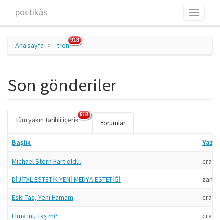
Ana içeriğe atla
pöetikâs
Toggle
navigati
918
Ana sayfa
tren
Son gönderiler
918
Tüm yakın tarihli içerik
(etkin
Birincil sekmeler
Yorumlar
sekme)
Başlık
Yazar
Michael Stern Hart öldü.
craft
DİJİTAL ESTETİK YENİ MEDYA ESTETİĞİ
zaman
Eski Tas, Yeni Hamam
craft
Elma mı, Taş mı?
craft