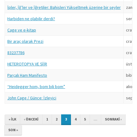
İpler, İğ’ler ve İğretiler: Bahisleri Yükseltmek üzerine bir şeyler
zaman
Harbiden ne olabilir derdi?
serka
Cage ve e-kitap
craft
Bir araç olarak Prezi
craft
83237786
craft
HETEROTOPYA VE ŞİİR
üstüb
Parçalı Ham Manifesto
biblio
“Heidegger hom, bom bili bom”
aliom
John Cage / Günce: İzleyici
sepp
« ILK
‹ ÖNCEKI
1
2
3
4
5
…
SONRAKI ›
SON »