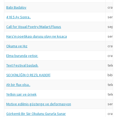
Babi Badalov
craft
4 Yıl 5 Ay Sonra..
serka
Call for Visual Poetry/Mailart/Fluxus
sepp
Hars'ın poetikası duruşu olayı ne kısaca
serka
Okuma ve Hız
craft
Elma burunda yetişir.
craft
Text Festival başladı.
telev
SEÇKİNLİĞİN O REZİL KADERİ
biblio
Ah bir flux olsa..
telev
Yetkin şair ve örnek
telev
Motive edilmiş gösterge ve deformasyon
serka
Görkemli Bir Şiir Okulunu Gururla Sunar
craft