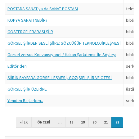
POSTADA SANAT ya da SANAT POSTASI
televa
KOPYA SANATI NEDİR?
bibliob
GÖSTERGELERARASI ŞİİR
bibliob
GÖRSEL ŞİİRDEN SESLİ ŞİİRE: SÖZCÜĞÜN TEKNOLOJİKLEŞMESİ
bibliob
Görsel versus Konvansiyonel / Hakan Şarkdemir İle Söyleşi
bibliob
Editör'den
serkan
ŞİİRİN SAYFADA GÖRSELLEŞMESİ, GÖZ(S)EL ŞİİR VE ÖTESİ
bibliob
GÖRSEL ŞİİR ÜZERİNE
üstüba
Yeniden Başlarken..
serkan
« ILK
‹ ÖNCEKI
…
18
19
20
21
22