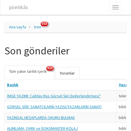
Ana içeriğe atla
pöetikâs
Toggle
navigati
918
Ana sayfa
tren
Son gönderiler
918
Tüm yakın tarihli içerik
(etkin
Birincil sekmeler
Yorumlar
sekme)
Başlık
Yazar
İMGE YAZIMI: Çağdaş Rus Görsel Şiiri Değerlendirmesi*
televa
GÖRSEL ŞİİR: SANATÇILARIN YAZISI/YAZARLARIN SANATI
bibliob
YAZINSAL HESAPLARDA OKURU BULMAK
bibliob
ALIMLAMA, FARK ve DOKÜMANTER-KOLAJ
bibliob