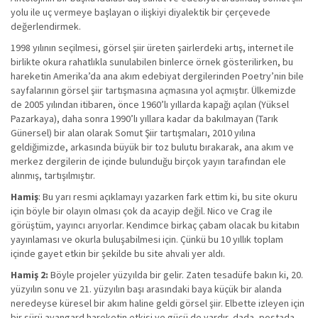
yolu ile uç vermeye başlayan o ilişkiyi diyalektik bir çerçevede
değerlendirmek.
1998 yılının seçilmesi, görsel şiir üreten şairlerdeki artış, internet ile
birlikte okura rahatlıkla sunulabilen binlerce örnek gösterilirken, bu
hareketin Amerika’da ana akım edebiyat dergilerinden Poetry’nin bile
sayfalarının görsel şiir tartışmasına açmasına yol açmıştır. Ülkemizde
de 2005 yılından itibaren, önce 1960’lı yıllarda kapağı açılan (Yüksel
Pazarkaya), daha sonra 1990’lı yıllara kadar da bakılmayan (Tarık
Günersel) bir alan olarak Somut Şiir tartışmaları, 2010 yılına
geldiğimizde, arkasında büyük bir toz bulutu bırakarak, ana akım ve
merkez dergilerin de içinde bulunduğu birçok yayın tarafından ele
alınmış, tartışılmıştır.
Hamiş
: Bu yarı resmi açıklamayı yazarken fark ettim ki, bu site okuru
için böyle bir olayın olması çok da acayip değil. Nico ve Crag ile
görüştüm, yayıncı arıyorlar. Kendimce birkaç çabam olacak bu kitabın
yayınlaması ve okurla buluşabilmesi için. Çünkü bu 10 yıllık toplam
içinde gayet etkin bir şekilde bu site ahvali yer aldı.
Hamiş 2:
Böyle projeler yüzyılda bir gelir. Zaten tesadüfe bakın ki, 20.
yüzyılın sonu ve 21. yüzyılın başı arasındaki baya küçük bir alanda
neredeyse küresel bir akım haline geldi görsel şiir. Elbette izleyen için
bir sürü avangard hareketin etkisi ve gücü de vardır, dada, postada