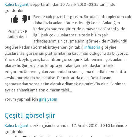
Kalıcı bağlantı
sepp
tarafından 16. Aralık 2010 - 22:35 tarihinde
gönderildi
Bence çok güzel bir girişim. Sıradan antolojilerden çok
Çok iyi!
O
daha fazla anlam ifade edeceği kesin. Anladığım
kadar
kadarıyla sadece şiirler de olmayacak. Görsel şiirle
iyi
Puanlar:
-9
ilgili pek çok uluslararası sitede bizim şair
değil!
‘yukarı’ dedin
arkadaşlarımızın çalışmalarını görmek de mümkündü
bugüne kadar. (Görmek isteyenler için tabii)
infusoria
gibi yine
uluslararası görsel şiir platformlarına katılımlar olduğunu da biliyoruz.
Yine de böyle geniş katılımlı bir görsel şiir kitabı eminim çok anlamlı
olacaktır. Şiirleriyle bu kitapta yer alan şair arkadaşları tebrik
ediyorum. Umarım yakın zamanda bu son aşama da atlatılır ve hatta
keşke burada da basılabilse. Bir miktar da olsa. Belki basım
aşamasından sonra satın alarak edinmek de mümkün olur. İlk olması
ayrıca anlamlı ama son olmasın tabii...
Yorum yapmak için
giriş yapın
Çeşitli görsel şiir
Kalıcı bağlantı
serkan_isin
tarafından 17. Aralık 2010 - 10:10 tarihinde
gönderildi