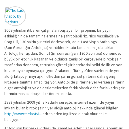
2009 yılından itibaren çalışmaları başlayan bir projenin, bir yayın
etkinliğinin de tamamına ermesine şahit olabiliriz. Nico Vassilakis ve
Crag Hill, 130 şairin şiirlerini derleyerek, adını Last Vispo Anthology
(Son Görsel Şiir Antolojisi) verdikleri kitabı tamamlamış olacaklar.
Antoloji, her açıdan, Somut Şiir sonrası (yani 1950 sonrası) dönemde,
büyük bir etkinlik kazanan ve oldukça geniş bir çerçevede birçok şair
tarafından denenen, tartışılan görsel şiir hareketini belki de ilk ve son
kez ortaya koymaya çalışıyor. Aralarında Türkiye’den şairlerin de yer
aldığı kitap, yirmiyi aşkın ülkeden şairin görsel şiirlerini daha geniş
kitlelere tanıtma amacı taşıyor. Antolojide şiirlerine yer verilen şairlerin
diğer antolojiler ya da derlemelerden farklı olarak daha fazla kadın şair
barındırması ise başka bir önemli nokta.
1998 yılından 2008 yılına kadarki süreçte, internet üzerinde yayın
imkanı bulan birçok şairin yer aldığı antoloji hakkında güncel bilgiler
http://www.thelastvi...
adresinden İngilizce olarak okurlar ile
buluşuyor.
Antolojinin bir başka iddiası da, sanat ve edebiyat arasında, somut şiir