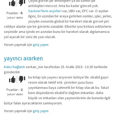
Çeşitli görsel şiir antolojileri ya da somut şiir
Çok iyi!
O
antolojileri mevcut. Ama bu kadar günceli yok.
kadar
Sackner'lerin arşivleri
var, UBU var, EPC var. O açıdan
iyi
Puanlar:
-5
ilginç. En azından bir araya getirilen isimler, işler, şiirler,
değil!
‘yukarı’ dedin
yüzyılın sonunda global bir hareket olarak görsel şiiri
ciddiye alanlar için bir görüntü sunabilir. Elbette iyisi kötüsü editörlerin
seçimidir ama içinde en azından bunu bir hareket olarak algılamamıza
yol açacak bir sürü de yazı olacak.
Yorum yapmak için
giriş yapın
yayıncı ararken
Kalıcı bağlantı
serkan_isin
tarafından 25. Aralık 2010 - 13:28 tarihinde
gönderildi
bu kitap için yayıncı arıyorum türkiye'de. ebabil gayrı
Çok iyi!
O
resmi olarak teklif etti. çevirileri şusu busu
kadar
yayınlanması baya zahmetli bir kitap olacak bu. fakat
iyi
Puanlar:
-2
beni düşündüren ebabil'in dağıtım imkanları. daha
değil!
‘yukarı’ dedin
büyük ve imkanları olan yayınevlerinin de bununla ilgili
bütçe falan ayıracaklarını sanmıyorum.
Yorum yapmak için
giriş yapın