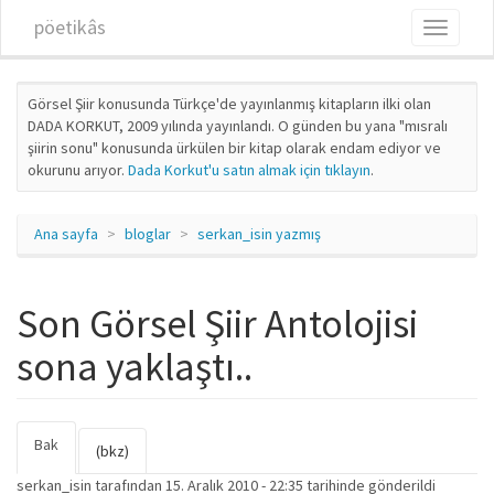
Ana içeriğe atla
pöetikâs
Toggle
navigati
Görsel Şiir konusunda Türkçe'de yayınlanmış kitapların ilki olan
DADA KORKUT, 2009 yılında yayınlandı. O günden bu yana "mısralı
şiirin sonu" konusunda ürkülen bir kitap olarak endam ediyor ve
okurunu arıyor.
Dada Korkut'u satın almak için tıklayın
.
Ana sayfa
bloglar
serkan_isin yazmış
Son Görsel Şiir Antolojisi
sona yaklaştı..
Bak
(etkin
Birincil sekmeler
(bkz)
sekme)
serkan_isin
tarafından 15. Aralık 2010 - 22:35 tarihinde gönderildi