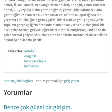
sanat, fluxus, amerikan avangardının etkileri, ses şiiri, zaum. Bunların
hepsi, 20. yüzyılda bizim görmediğimiz, görsek bile kafamızı kuma
gömdüğümüz akımlardır. Zaten 60'lar ve 70'lerin o kapalılığında bir
yaratma zorunluluğuna girmiş şairin, İkinci Yeni ve yarı-geç-sovyetik
toplumu gerçekçiliğinin ötesinde elimizde ne vardır? Bunlar şimdi bir
sürü şaire normal geliyor -eğer olanı biteni izlemişlerse, kimilerine de
çok anormal geliyor, ki bunlar zaten kendilerini meraksızlıkla kronik bir
hastalığa sevk etmişlerdir.
Etiketler:
antoloji
crag hill
Nico Vassilakis
last vispo
serkan_isin blogları
Yorum yapmak için
giriş yapın
Yorumlar
Bence çok güzel bir girişim.