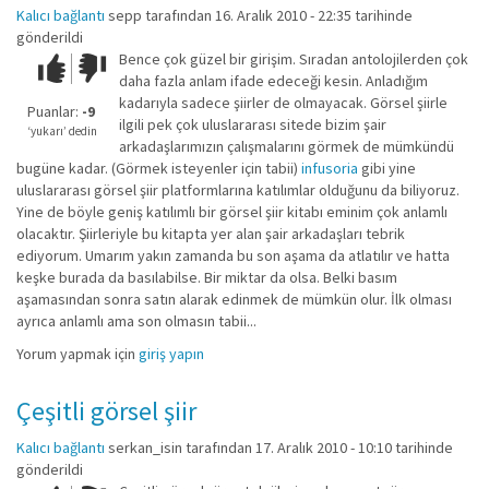
Kalıcı bağlantı
sepp
tarafından 16. Aralık 2010 - 22:35 tarihinde
gönderildi
Bence çok güzel bir girişim. Sıradan antolojilerden çok
Çok iyi!
O
daha fazla anlam ifade edeceği kesin. Anladığım
kadar
kadarıyla sadece şiirler de olmayacak. Görsel şiirle
iyi
Puanlar:
-9
ilgili pek çok uluslararası sitede bizim şair
değil!
‘yukarı’ dedin
arkadaşlarımızın çalışmalarını görmek de mümkündü
bugüne kadar. (Görmek isteyenler için tabii)
infusoria
gibi yine
uluslararası görsel şiir platformlarına katılımlar olduğunu da biliyoruz.
Yine de böyle geniş katılımlı bir görsel şiir kitabı eminim çok anlamlı
olacaktır. Şiirleriyle bu kitapta yer alan şair arkadaşları tebrik
ediyorum. Umarım yakın zamanda bu son aşama da atlatılır ve hatta
keşke burada da basılabilse. Bir miktar da olsa. Belki basım
aşamasından sonra satın alarak edinmek de mümkün olur. İlk olması
ayrıca anlamlı ama son olmasın tabii...
Yorum yapmak için
giriş yapın
Çeşitli görsel şiir
Kalıcı bağlantı
serkan_isin
tarafından 17. Aralık 2010 - 10:10 tarihinde
gönderildi