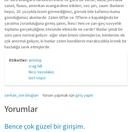
sanat, fluxus, amerikan avangardının etkileri, ses şiiri, zaum. Bunların
hepsi, 20. yüzyılda bizim görmediğimiz, görsek bile kafamızı kuma
gömdüğümüz akımlardır. Zaten 60'lar ve 70'lerin o kapalılığında bir
yaratma zorunluluğuna girmiş şairin, İkinci Yeni ve yarı-geç-sovyetik
toplumu gerçekçiliğinin ötesinde elimizde ne vardır? Bunlar şimdi bir
sürü şaire normal geliyor -eğer olanı biteni izlemişlerse, kimilerine de
çok anormal geliyor, ki bunlar zaten kendilerini meraksızlıkla kronik bir
hastalığa sevk etmişlerdir.
Etiketler:
antoloji
crag hill
Nico Vassilakis
last vispo
serkan_isin blogları
Yorum yapmak için
giriş yapın
Yorumlar
Bence çok güzel bir girişim.