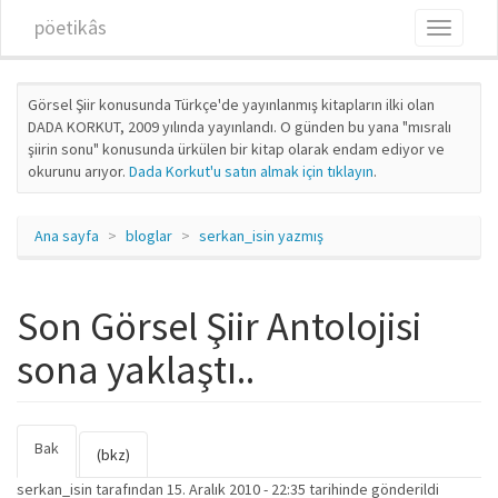
Ana içeriğe atla
pöetikâs
Toggle
navigati
Görsel Şiir konusunda Türkçe'de yayınlanmış kitapların ilki olan
DADA KORKUT, 2009 yılında yayınlandı. O günden bu yana "mısralı
şiirin sonu" konusunda ürkülen bir kitap olarak endam ediyor ve
okurunu arıyor.
Dada Korkut'u satın almak için tıklayın
.
Ana sayfa
bloglar
serkan_isin yazmış
Son Görsel Şiir Antolojisi
sona yaklaştı..
Bak
(etkin
Birincil sekmeler
(bkz)
sekme)
serkan_isin
tarafından 15. Aralık 2010 - 22:35 tarihinde gönderildi