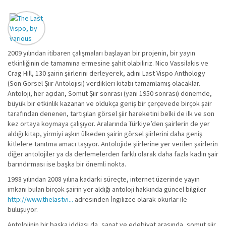
2009 yılından itibaren çalışmaları başlayan bir projenin, bir yayın
etkinliğinin de tamamına ermesine şahit olabiliriz. Nico Vassilakis ve
Crag Hill, 130 şairin şiirlerini derleyerek, adını Last Vispo Anthology
(Son Görsel Şiir Antolojisi) verdikleri kitabı tamamlamış olacaklar.
Antoloji, her açıdan, Somut Şiir sonrası (yani 1950 sonrası) dönemde,
büyük bir etkinlik kazanan ve oldukça geniş bir çerçevede birçok şair
tarafından denenen, tartışılan görsel şiir hareketini belki de ilk ve son
kez ortaya koymaya çalışıyor. Aralarında Türkiye’den şairlerin de yer
aldığı kitap, yirmiyi aşkın ülkeden şairin görsel şiirlerini daha geniş
kitlelere tanıtma amacı taşıyor. Antolojide şiirlerine yer verilen şairlerin
diğer antolojiler ya da derlemelerden farklı olarak daha fazla kadın şair
barındırması ise başka bir önemli nokta.
1998 yılından 2008 yılına kadarki süreçte, internet üzerinde yayın
imkanı bulan birçok şairin yer aldığı antoloji hakkında güncel bilgiler
http://www.thelastvi...
adresinden İngilizce olarak okurlar ile
buluşuyor.
Antolojinin bir başka iddiası da, sanat ve edebiyat arasında, somut şiir