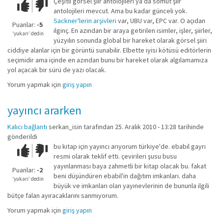
Çeşitli görsel şiir antolojileri ya da somut şiir
Çok iyi!
O
antolojileri mevcut. Ama bu kadar günceli yok.
kadar
Sackner'lerin arşivleri
var, UBU var, EPC var. O açıdan
iyi
Puanlar:
-5
ilginç. En azından bir araya getirilen isimler, işler, şiirler,
değil!
‘yukarı’ dedin
yüzyılın sonunda global bir hareket olarak görsel şiiri
ciddiye alanlar için bir görüntü sunabilir. Elbette iyisi kötüsü editörlerin
seçimidir ama içinde en azından bunu bir hareket olarak algılamamıza
yol açacak bir sürü de yazı olacak.
Yorum yapmak için
giriş yapın
yayıncı ararken
Kalıcı bağlantı
serkan_isin
tarafından 25. Aralık 2010 - 13:28 tarihinde
gönderildi
bu kitap için yayıncı arıyorum türkiye'de. ebabil gayrı
Çok iyi!
O
resmi olarak teklif etti. çevirileri şusu busu
kadar
yayınlanması baya zahmetli bir kitap olacak bu. fakat
iyi
Puanlar:
-2
beni düşündüren ebabil'in dağıtım imkanları. daha
değil!
‘yukarı’ dedin
büyük ve imkanları olan yayınevlerinin de bununla ilgili
bütçe falan ayıracaklarını sanmıyorum.
Yorum yapmak için
giriş yapın