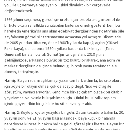
yolu ile uç vermeye başlayan o ilişkiyi diyalektik bir çerçevede
değerlendirmek.
1998 yılının seçilmesi, görsel şiir üreten şairlerdeki artış, internet ile
birlikte okura rahatlıkla sunulabilen binlerce örnek gösterilirken, bu
hareketin Amerika’da ana akım edebiyat dergilerinden Poetry’nin bile
sayfalarının görsel şiir tartışmasına açmasına yol açmıştır. Ülkemizde
de 2005 yılından itibaren, önce 1960’lı yıllarda kapağı açılan (Yüksel
Pazarkaya), daha sonra 1990’lı yıllara kadar da bakılmayan (Tarık
Günersel) bir alan olarak Somut Şiir tartışmaları, 2010 yılına
geldiğimizde, arkasında büyük bir toz bulutu bırakarak, ana akım ve
merkez dergilerin de içinde bulunduğu birçok yayın tarafından ele
alınmış, tartışılmıştır.
Hamiş
: Bu yarı resmi açıklamayı yazarken fark ettim ki, bu site okuru
için böyle bir olayın olması çok da acayip değil. Nico ve Crag ile
görüştüm, yayıncı arıyorlar. Kendimce birkaç çabam olacak bu kitabın
yayınlaması ve okurla buluşabilmesi için. Çünkü bu 10 yıllık toplam
içinde gayet etkin bir şekilde bu site ahvali yer aldı.
Hamiş 2:
Böyle projeler yüzyılda bir gelir. Zaten tesadüfe bakın ki, 20.
yüzyılın sonu ve 21. yüzyılın başı arasındaki baya küçük bir alanda
neredeyse küresel bir akım haline geldi görsel şiir. Elbette izleyen için
bir sürü avangard hareketin etkisi ve gücü de vardır, dada, postada