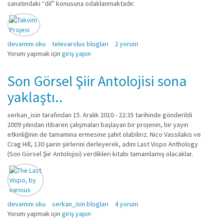
sanatındaki “dil” konusuna odaklanmaktadır.
Text Festival başladı. hakkında
devamını oku
televarolus blogları
2 yorum
Yorum yapmak için
giriş yapın
Son Görsel Şiir Antolojisi sona
yaklaştı..
serkan_isin
tarafından 15. Aralık 2010 - 22:35 tarihinde gönderildi
2009 yılından itibaren çalışmaları başlayan bir projenin, bir yayın
etkinliğinin de tamamına ermesine şahit olabiliriz. Nico Vassilakis ve
Crag Hill, 130 şairin şiirlerini derleyerek, adını Last Vispo Anthology
(Son Görsel Şiir Antolojisi) verdikleri kitabı tamamlamış olacaklar.
Son Görsel Şiir Antolojisi sona yaklaştı.. hakkında
devamını oku
serkan_isin blogları
4 yorum
Yorum yapmak için
giriş yapın