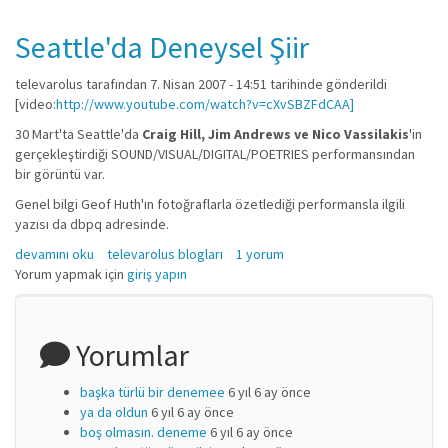
Seattle'da Deneysel Şiir
televarolus
tarafından 7. Nisan 2007 - 14:51 tarihinde gönderildi
[video:
http://www.youtube.com/watch?v=cXvSBZFdCAA]
30 Mart'ta Seattle'da
Craig Hill, Jim Andrews ve Nico Vassilakis
'in
gerçekleştirdiği SOUND/VISUAL/DIGITAL/POETRIES performansından
bir görüntü var.
Genel bilgi Geof Huth'ın fotoğraflarla özetlediği performansla ilgili
yazısı da dbpq adresinde.
Seattle'da Deneysel Şiir hakkında
devamını oku
televarolus blogları
1 yorum
Yorum yapmak için
giriş yapın
Yorumlar
başka türlü bir denemee
6 yıl 6 ay önce
ya da oldun
6 yıl 6 ay önce
boş olmasın. deneme
6 yıl 6 ay önce