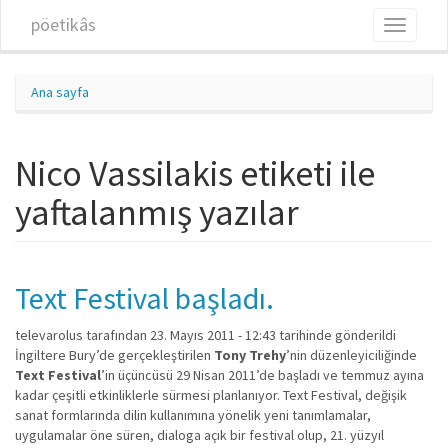
Ana içeriğe atla
pöetikâs
Toggle
navigati
Ana sayfa
Nico Vassilakis etiketi ile
yaftalanmış yazılar
Text Festival başladı.
televarolus
tarafından 23. Mayıs 2011 - 12:43 tarihinde gönderildi
İngiltere Bury’de gerçekleştirilen
Tony Trehy
’nin düzenleyiciliğinde
Text Festival
’in üçüncüsü 29 Nisan 2011’de başladı ve temmuz ayına
kadar çeşitli etkinliklerle sürmesi planlanıyor. Text Festival, değişik
sanat formlarında dilin kullanımına yönelik yeni tanımlamalar,
uygulamalar öne süren, dialoga açık bir festival olup, 21. yüzyıl