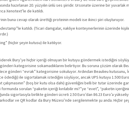
sında hazırlanan 20. yüzyılın ünlü ses şiiridir. Ursonate üzerine bir yuvarlak 
ıca Xenotext’le de katıldı.
nin buna cevap olarak ürettiği proteinin modeli ise ikinci şiiri oluşturuyor.
adestamp”le katıldı. (Ticari damgalar, nakliye konteynerlerinin üzerinde kişiler
dır.)
” (hiçbir şeyin kutusu) ile katılıyor.
iderek Bury’ye hiçbir içeriği olmayan bir kutuyu göndermek istediğini söylü
r gönderi kategorisine sokamadıklarını belirtiyor. Bu soruna çözüm olarak Be
öylece gönderi “evrak” kategorisine sokuluyor. Ardından Beaulieu kutusunu, İn
önce ödediği) ile sigortalamak istediğini söylüyor, ancak UPS kutuyu 1.500 Eu
çalışmasının” (boş bir kutu olsa dahi) güvenliğini belli bir tutar üzerinde ga
formunda sorulan “paketin içeriği kırılabilir mi?”ye “evet”, “paketin içeriğini
unda sigortasıyla birlikte gönderi ücreti 2.50 Euro’dan 86.23 Euro’a yükseli
u barkodlar ve QR kodlar da Bury Müzesi’nde sergilenmekte şu anda. Hiçbir ş