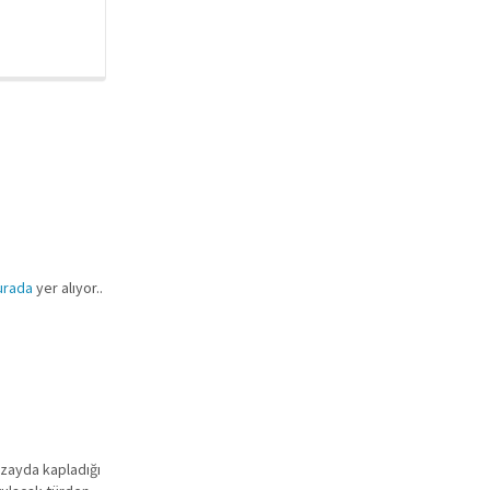
urada
yer alıyor..
 uzayda kapladığı