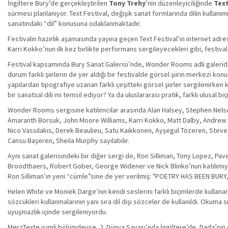
İngiltere Bury’de gerçekleştirilen
Tony Trehy
’nin düzenleyiciliğinde
Text
sürmesi planlanıyor. Text Festival, değişik sanat formlarında dilin kullanım
sanatındaki “dil” konusuna odaklanmaktadır.
Festivalin hazırlık aşamasında yayına geçen Text Festival’in internet adre
Karri Kokko’nun ilk kez birlikte performans sergileyecekleri gibi, festiva
Festival kapsamında Bury Sanat Galerisi’nde, Wonder Rooms adlı galeride 
durum farklı şiirlerin de yer aldığı bir festivalde görsel şiirin merkezi
yapılardan tipografiye uzanan farklı çeşitteki görsel şiirler sergilenirken
bir sanatsal dili mi temsil ediyor? Ya da uluslararası pratik, farklı ulusal b
Wonder Rooms sergisine katılımcılar arasında Alan Halsey, Stephen Nels
Amaranth Borsuk, John Moore Williams, Karri Kokko, Matt Dalby, Andrew
Nico Vassilakis, Derek Beaulieu, Satu Kaikkonen, Ayşegül Tözeren, Steve
Cansu Başeren, Sheila Murphy sayılabilir.
Aynı sanat galerisindeki bir diğer sergi de, Ron Silliman, Tony Lopez, P
Broodthaers, Robert Gober, George Widener ve Nick Blinko’nun katılımıyla
Ron Silliman’ın yeni “cümle”sine de yer verilmiş: "POETRY HAS BEEN BU
Helen White ve Moniek Darge’nin kendi seslerini farklı biçimlerde kullana
sözcükleri kullanmalarının yanı sıra dil dışı sözceler de kullanıldı. Okuma
uyuşmazlık içinde sergileniyordu.
MerzTexte isimli bölümdeyse, 2. Dünya Savaşı’nda İngiltere’de, Dada’nın