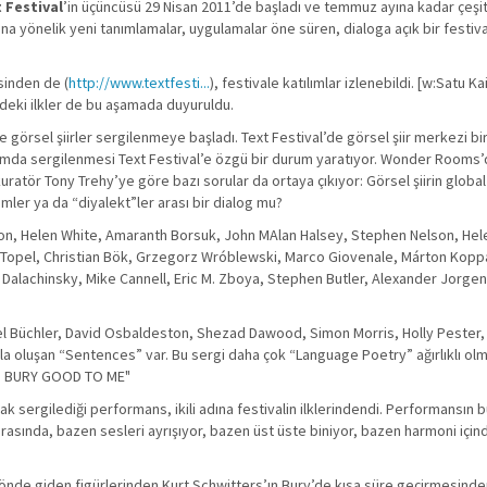
 Festival
’in üçüncüsü 29 Nisan 2011’de başladı ve temmuz ayına kadar çeşitli
ına yönelik yeni tanımlamalar, uygulamalar öne süren, dialoga açık bir festival
sinden de (
http://www.textfesti...
), festivale katılımlar izlenebildi. [w:Satu 
ldeki ilkler de bu aşamada duyuruldu.
görsel şiirler sergilenmeye başladı. Text Festival’de görsel şiir merkezi b
 konumda sergilenmesi Text Festival’e özgü bir durum yaratıyor. Wonder Rooms’
 kuratör Tony Trehy’ye göre bazı sorular da ortaya çıkıyor: Görsel şiirin glob
içimler ya da “diyalekt”ler arası bir dialog mu?
on, Helen White, Amaranth Borsuk, John MAlan Halsey, Stephen Nelson, Hel
 Topel, Christian Bök, Grzegorz Wróblewski, Marco Giovenale, Márton Kopp
 Dalachinsky, Mike Cannell, Eric M. Zboya, Stephen Butler, Alexander Jorg
avel Büchler, David Osbaldeston, Shezad Dawood, Simon Morris, Holly Pester,
 oluşan “Sentences” var. Bu sergi daha çok “Language Poetry” ağırlıklı olma
RY, BURY GOOD TO ME"
rak sergilediği performans, ikili adına festivalin ilklerindendi. Performansı
 sırasında, bazen sesleri ayrışıyor, bazen üst üste biniyor, bazen harmoni içi
 önde giden figürlerinden Kurt Schwitters’ın Bury’de kısa süre geçirmesinde