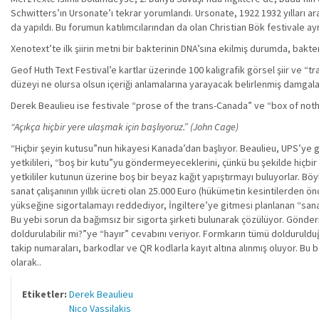
Schwitters’ın Ursonate’ı tekrar yorumlandı. Ursonate, 1922 1932 yılları ara
da yapıldı. Bu forumun katılımcılarından da olan Christian Bök festivale ayr
Xenotext’te ilk şiirin metni bir bakterinin DNA’sına ekilmiş durumda, bakteri
Geof Huth Text Festival’e kartlar üzerinde 100 kaligrafik görsel şiir ve “tr
düzeyi ne olursa olsun içeriği anlamalarına yarayacak belirlenmiş damgalar
Derek Beaulieu ise festivale “prose of the trans-Canada” ve “box of nothing
“Açıkça hiçbir yere ulaşmak için başlıyoruz.” (John Cage)
“Hiçbir şeyin kutusu”nun hikayesi Kanada’dan başlıyor. Beaulieu, UPS’ye g
yetkilileri, “boş bir kutu”yu göndermeyeceklerini, çünkü bu şekilde hiçbi
yetkililer kutunun üzerine boş bir beyaz kağıt yapıştırmayı buluyorlar. B
sanat çalışanının yıllık ücreti olan 25.000 Euro (hükümetin kesintilerden 
yükseğine sigortalamayı reddediyor, İngiltere’ye gitmesi planlanan “sanat 
Bu yebi sorun da bağımsız bir sigorta şirketi bulunarak çözülüyor. Gönderi 
doldurulabilir mi?”ye “hayır” cevabını veriyor. Formkarın tümü doldurulduğ
takip numaraları, barkodlar ve QR kodlarla kayıt altına alınmış oluyor. B
olarak..
Etiketler:
Derek Beaulieu
Nico Vassilakis