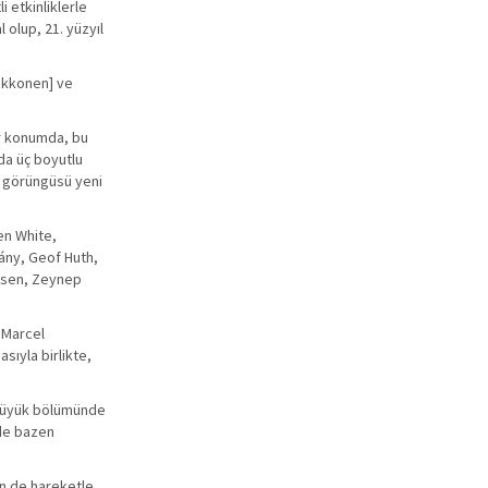
 etkinliklerle
 olup, 21. yüzyıl
Kaikkonen] ve
ir konumda, bu
da üç boyutlu
al görüngüsü yeni
en White,
ány, Geof Huth,
ensen, Zeynep
 Marcel
sıyla birlikte,
n büyük bölümünde
nde bazen
n de hareketle,