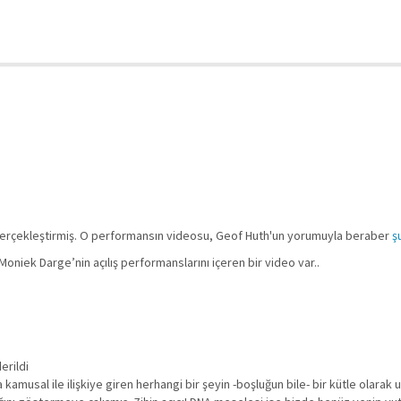
s gerçekleştirmiş. O performansın videosu, Geof Huth'un yorumuyla beraber
ş
oniek Darge’nin açılış performanslarını içeren bir video var..
erildi
 kamusal ile ilişkiye giren herhangi bir şeyin -boşluğun bile- bir kütle olarak