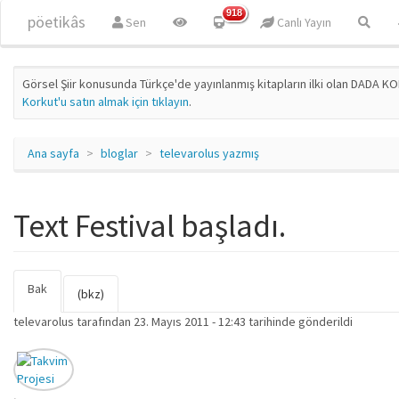
Ana içeriğe atla
918
pöetikâs
Sen
Canlı Yayın
Görsel Şiir konusunda Türkçe'de yayınlanmış kitapların ilki olan DADA KO
Korkut'u satın almak için tıklayın
.
Ana sayfa
bloglar
televarolus yazmış
Text Festival başladı.
Bak
(etkin
Birincil sekmeler
(bkz)
sekme)
televarolus
tarafından 23. Mayıs 2011 - 12:43 tarihinde gönderildi