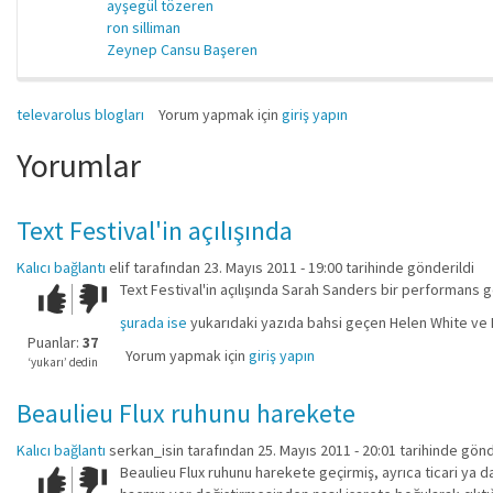
ayşegül tözeren
ron silliman
Zeynep Cansu Başeren
televarolus blogları
Yorum yapmak için
giriş yapın
Yorumlar
Text Festival'in açılışında
Kalıcı bağlantı
elif
tarafından 23. Mayıs 2011 - 19:00 tarihinde gönderildi
Text Festival'in açılışında Sarah Sanders bir performan
Çok iyi!
O
kadar
şurada ise
yukarıdaki yazıda bahsi geçen Helen White ve M
iyi
Puanlar:
37
Yorum yapmak için
giriş yapın
değil!
‘yukarı’ dedin
Beaulieu Flux ruhunu harekete
Kalıcı bağlantı
serkan_isin
tarafından 25. Mayıs 2011 - 20:01 tarihinde gönd
Beaulieu Flux ruhunu harekete geçirmiş, ayrıca ticari ya da
Çok iyi!
O