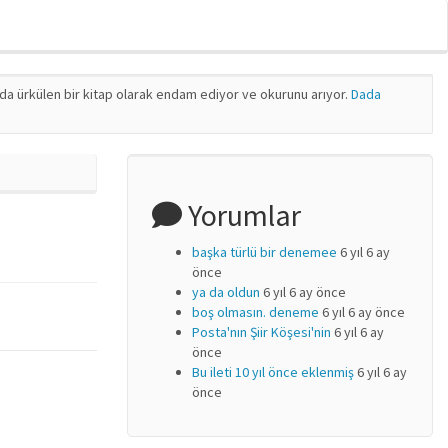
nda ürkülen bir kitap olarak endam ediyor ve okurunu arıyor.
Dada
Yorumlar
başka türlü bir denemee
6 yıl 6 ay
önce
ya da oldun
6 yıl 6 ay önce
boş olmasın. deneme
6 yıl 6 ay önce
Posta'nın Şiir Köşesi'nin
6 yıl 6 ay
önce
Bu ileti 10 yıl önce eklenmiş
6 yıl 6 ay
önce