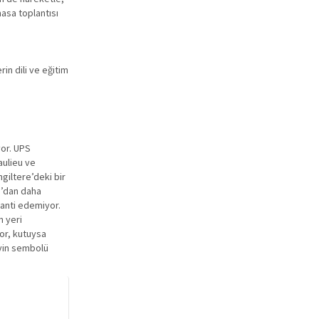
masa toplantısı
in dili ve eğitim
yor. UPS
aulieu ve
giltere’deki bir
ro’dan daha
ranti edemiyor.
n yeri
yor, kutuysa
eyin sembolü