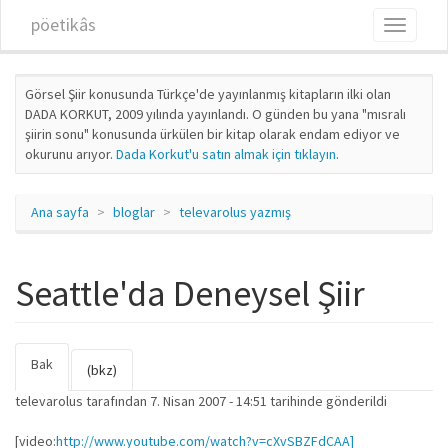
Ana içeriğe atla
pöetikâs
Toggle
navigati
Görsel Şiir konusunda Türkçe'de yayınlanmış kitapların ilki olan
DADA KORKUT, 2009 yılında yayınlandı. O günden bu yana "mısralı
şiirin sonu" konusunda ürkülen bir kitap olarak endam ediyor ve
okurunu arıyor.
Dada Korkut'u satın almak için tıklayın
.
Ana sayfa
bloglar
televarolus yazmış
Seattle'da Deneysel Şiir
Bak
(etkin
Birincil sekmeler
(bkz)
sekme)
televarolus
tarafından 7. Nisan 2007 - 14:51 tarihinde gönderildi
[video:
http://www.youtube.com/watch?v=cXvSBZFdCAA]