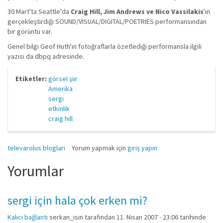
30 Mart'ta Seattle'da
Craig Hill, Jim Andrews ve Nico Vassilakis
'in
gerçekleştirdiği SOUND/VISUAL/DIGITAL/POETRIES performansından
bir görüntü var.
Genel bilgi Geof Huth'ın fotoğraflarla özetlediği performansla ilgili
yazısı da dbpq adresinde.
Etiketler:
görsel şiir
Amerika
sergi
etkinlik
craig hill
televarolus blogları
Yorum yapmak için
giriş yapın
Yorumlar
sergi için hala çok erken mi?
Kalıcı bağlantı
serkan_isin
tarafından 11. Nisan 2007 - 23:06 tarihinde