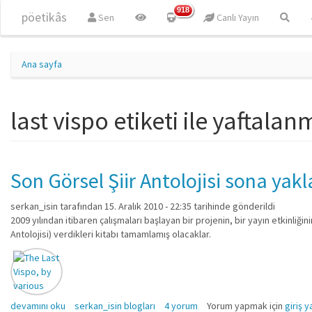
Ana içeriğe atla
918
pöetikâs
Sen
Canlı Yayın
Ana sayfa
last vispo etiketi ile yaftalan
Son Görsel Şiir Antolojisi sona yakla
serkan_isin
tarafından 15. Aralık 2010 - 22:35 tarihinde gönderildi
2009 yılından itibaren çalışmaları başlayan bir projenin, bir yayın etkinliği
Antolojisi) verdikleri kitabı tamamlamış olacaklar.
Son Görsel Şiir Antolojisi sona yaklaştı.. hakkında
devamını oku
serkan_isin blogları
4 yorum
Yorum yapmak için
giriş y