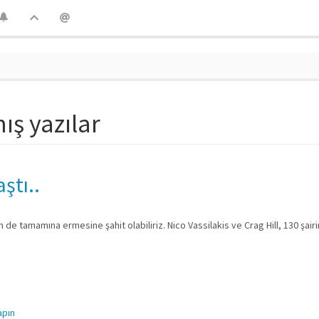
mış yazılar
ştı..
nin de tamamına ermesine şahit olabiliriz. Nico Vassilakis ve Crag Hill, 130 şair
apın