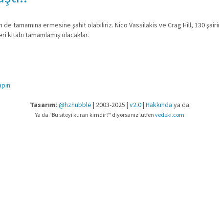
n de tamamına ermesine şahit olabiliriz. Nico Vassilakis ve Crag Hill, 130 şairin 
eri kitabı tamamlamış olacaklar.
apın
Tasarım
:
@hzhubble
| 2003-2025 |
v2.0
|
Hakkında
ya da
Ya da "Bu siteyi kuran kimdir?" diyorsanız lütfen
vedeki.com