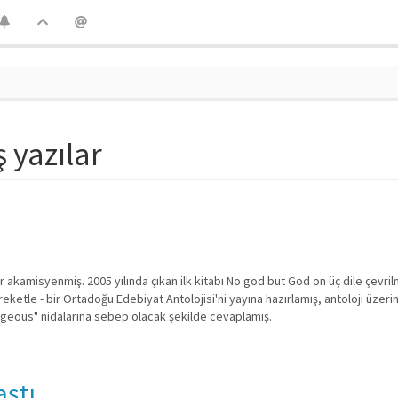
ş yazılar
r akamisyenmiş. 2005 yılında çıkan ilk kitabı No god but God on üç dile çevrilm
areketle - bir Ortadoğu Edebiyat Antolojisi'ni yayına hazırlamış, antoloji üzeri
orgeous" nidalarına sebep olacak şekilde cevaplamış.
ştı..