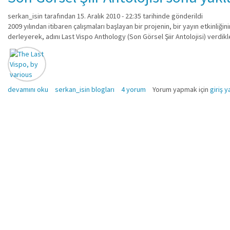
serkan_isin
tarafından 15. Aralık 2010 - 22:35 tarihinde gönderildi
2009 yılından itibaren çalışmaları başlayan bir projenin, bir yayın etkinliğini
derleyerek, adını Last Vispo Anthology (Son Görsel Şiir Antolojisi) verdikl
Son Görsel Şiir Antolojisi sona yaklaştı.. hakkında
devamını oku
serkan_isin blogları
4 yorum
Yorum yapmak için
giriş y