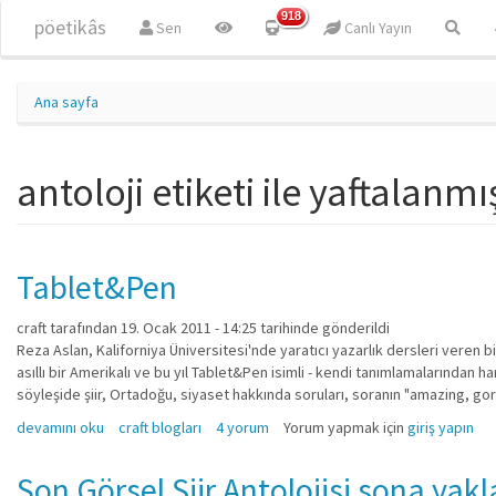
Ana içeriğe atla
918
pöetikâs
Sen
Canlı Yayın
Ana sayfa
antoloji etiketi ile yaftalanmı
Tablet&Pen
craft
tarafından 19. Ocak 2011 - 14:25 tarihinde gönderildi
Reza Aslan, Kaliforniya Üniversitesi'nde yaratıcı yazarlık dersleri veren bi
asıllı bir Amerikalı ve bu yıl Tablet&Pen isimli - kendi tanımlamalarından h
söyleşide şiir, Ortadoğu, siyaset hakkında soruları, soranın "amazing, g
Tablet&Pen hakkında
devamını oku
craft blogları
4 yorum
Yorum yapmak için
giriş yapın
Son Görsel Şiir Antolojisi sona yakla