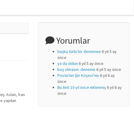
Yorumlar
başka türlü bir denemee
6 yıl 5 ay
önce
ya da oldun
6 yıl 5 ay önce
boş olmasın. deneme
6 yıl 5 ay önce
Posta'nın Şiir Köşesi'nin
6 yıl 6 ay
önce
Bu ileti 10 yıl önce eklenmiş
6 yıl 6 ay
önce
iş. Aslan, İran
ne yapılan