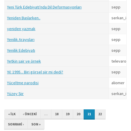
Yeni Türk Edebiyatı'nda Dil Deformasyonları
sepp
Yeniden Başlarken..
serkan_isi
yeniden yazmak
sepp
Yenilik Arayışları
sepp
Yenilik Edebiyatı
sepp
Yetkin şair ve örnek
televarolu
Yıl: 1995... Biri görsel şiir mi dedi?
sepp
Yüceltme parodisi
aliomer
Yüzey Şiir
serkan_isi
« ILK
‹ ÖNCEKI
…
18
19
20
21
22
SONRAKI ›
SON »