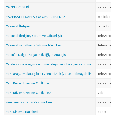
YAZININ CESEDİ
serkan_isi
YAZINSAL HESAPLARDA OKURU BULMAK
bibliobot
Yazınsal İletişim
bibliobot
Yazınsal İletişim, Yorum ve Görsel Şiir
televarolu
Yazınsal sanatlarda "atomaltı"nın keşfi
televarolu
Yazın’ın Dalga-Parçacık İkiliğiyle Analojisi
televarolu
Yeisle saldıracağım kendime, düşmanı olacağım kendimin!
serkan_isi
Yeni araştırmalara göre Evrenimiz ilk (ve tek) olmayabilir
televarolu
Yeni Düzen Üzerine On İki Tez
serkan_isi
Yeni Düzen Üzerine On İki Tez
zcb
yeni seri: katranark'ı sunarken
serkan_isi
Yeni Sinema Hareketi
sepp