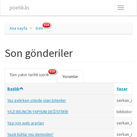
Ana içeriğe atla
pöetikâs
Toggle
navigati
918
Ana sayfa
tren
Son gönderiler
918
Tüm yakın tarihli içerik
(etkin
Birincil sekmeler
Yorumlar
sekme)
Başlık
Yazar
Yaz gelirken sitede olan bitenler
serkan_isi
YAZI BİLİNCİN YAPISINI DEĞİŞTİRİR
bibliobot
Yazı için web araçları
serkan_isi
Yazılı kültür mü demiştim?
serkan_isi