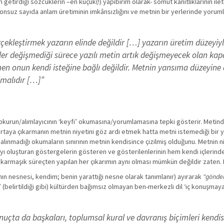
ın getirdiği sözcüklerin –en küçük(!) yapıbirim olarak- somut kanıtlıklarının i
uz sayıda anlam üretiminin imkânsızlığını ve metnin bir yerlerinde yorumları s
erçekleştirmek yazarın elinde değildir […] yazarın üretim düzeyiy
adeler değişmediği sürece yazılı metin artık değişmeyecek olan k
en onun kendi isteğine bağlı değildir. Metnin yansıma düzeyine d
lmalıdır […]”
 okurun/alımlayıcının ‘keyfi’ okumasına/yorumlamasına tepki gösterir. Metin
ortaya çıkarmanın metnin niyetini göz ardı etmek hatta metni istemediği bir y
nmadığı okumaların sınırının metnin kendisince çizilmiş olduğunu. Metnin niyet
ı oluşturan göstergelerin gösteren ve gösterilenlerinin hem kendi içlerinde h
karmaşık süreçten yapılan her çıkarımın aynı olması mümkün değildir zaten. B
ın nesnesi, kendim; benin yarattığı nesne olarak tanımlanır) ayırarak
“gönder
n’ (belirtildiği gibi) kültürden bağımsız olmayan ben-merkezli dil ‘iç konuşma
nuçta da başkaları, toplumsal kural ve davranış biçimleri kendisi