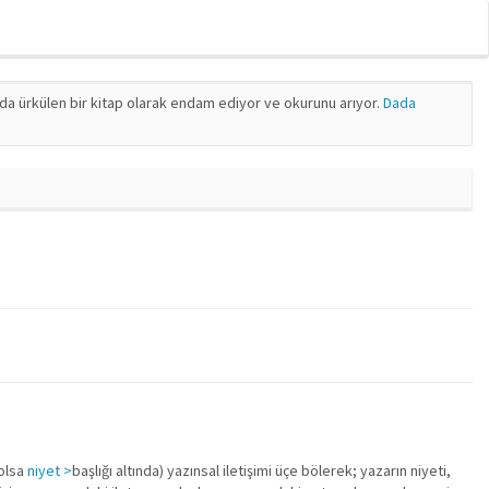
nda ürkülen bir kitap olarak endam ediyor ve okurunu arıyor.
Dada
olsa
niyet >
başlığı altında) yazınsal iletişimi üçe bölerek; yazarın niyeti,