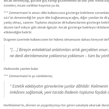
ancak derinleştiği, gücüne güç kattığı gözlemlenen dil olur yine. Kendi ba
özneleri, insani varlıkları kayırma ya da.
*** Zimmermann’ın amacı dilin kullanıcısına gösterge belirleme sorumluluğ
söz’ün denemediği bir şeyin dile bağlanamayacağını, diğer yandan da dil p
yanlış olmaz, sanırım. Toplumu oluşturan dil kullanıcılarının gösterge bel
düzeni tarif ediyor gibi olmak ilginçtir. Ancak gösterge belirleyici ikti
etkilendiğini belirtir.
Dizgenin üzerinde kullanıcısının bir hükmü olmamasını dahası bireysel de
“[…] Bireyin entelektüel anlatımları artık gerçekten onun in
ne denli derinlemesine yoklanırsa yoklansın – tüm bu yönte
ifadesinde yanıtını bulur.
*** Zimmermann’ın şu cümlelerini;
“ Estetik edebiyatın görevlerine şunlar dâhildir: Kelimeni
imkânını sağlamak, yeni tarzda ifadenin topluma faydalı ol
Horkheimer'ın,
direnen ve yaygınlaşmayı hor gören
sanatıyla okursak durum