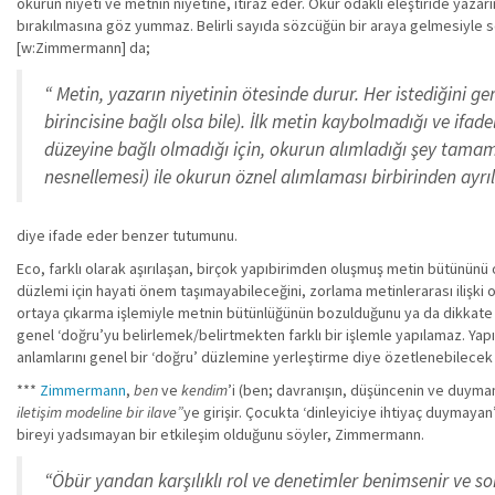
okurun niyeti ve metnin niyetine, itiraz eder. Okur odaklı eleştiride yazar
bırakılmasına göz yummaz. Belirli sayıda sözcüğün bir araya gelmesiyle sons
[w:Zimmermann] da;
“ Metin, yazarın niyetinin ötesinde durur. Her istediğini g
birincisine bağlı olsa bile). İlk metin kaybolmadığı ve if
düzeyine bağlı olmadığı için, okurun alımladığı şey tamam
nesnellemesi) ile okurun öznel alımlaması birbirinden ayrı
diye ifade eder benzer tutumunu.
Eco, farklı olarak aşırılaşan, birçok yapıbirimden oluşmuş metin bütününü
düzlemi için hayati önem taşımayabileceğini, zorlama metinlerarası ilişki 
ortaya çıkarma işlemiyle metnin bütünlüğünün bozulduğunu ya da dikkate alı
genel ‘doğru’yu belirlemek/belirtmekten farklı bir işlemle yapılamaz. Yapıy
anlamlarını genel bir ‘doğru’ düzlemine yerleştirme diye özetlenebilecek 
***
Zimmermann
,
ben
ve
kendim
’i (ben; davranışın, düşüncenin ve duyman
iletişim modeline bir ilave”
ye girişir. Çocukta ‘dinleyiciye ihtiyaç duymaya
bireyi yadsımayan bir etkileşim olduğunu söyler, Zimmermann.
“Öbür yandan karşılıklı rol ve denetimler benimsenir ve so