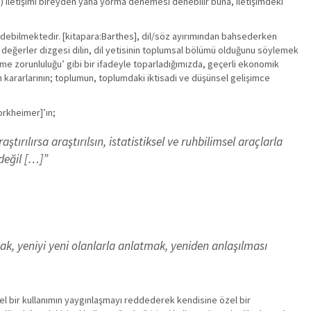
ri) iletişimi bireyden yana yorma denemesi denebilir buna, iletişimdeki
 edebilmektedir. [kitapara:Barthes], dil/söz ayırımından bahsederken
 değerler dizgesi dilin, dil yetisinin toplumsal bölümü olduğunu söylemek
tme zorunluluğu’ gibi bir ifadeyle toparladığımızda, geçerli ekonomik
n kararlarının; toplumun, toplumdaki iktisadi ve düşünsel gelişimce
orkheimer]’ın;
rılırsa araştırılsın, istatistiksel ve ruhbilimsel araçlarla
değil […]”
mak, yeniyi yeni olanlarla anlatmak, yeniden anlaşılması
el bir kullanımın yaygınlaşmayı reddederek kendisine özel bir