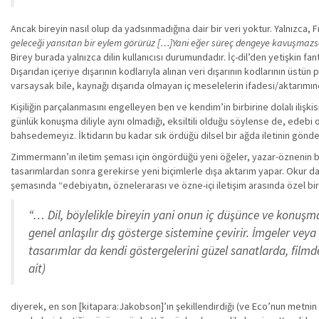
Ancak bireyin nasıl olup da yadsınmadığına dair bir veri yoktur. Yalnızca, 
geleceği yansıtan bir eylem görürüz […]Yani eğer süreç dengeye kavuşmazsa,
Birey burada yalnızca dilin kullanıcısı durumundadır. İç-dil’den yetişkin fa
Dışarıdan içeriye dışarının kodlarıyla alınan veri dışarının kodlarının üstü
varsaysak bile, kaynağı dışarıda olmayan iç meselelerin ifadesi/aktarımı
Kişiliğin parçalanmasını engelleyen ben ve kendim’in birbirine dolalı ili
günlük konuşma diliyle aynı olmadığı, eksiltili olduğu söylense de, edebi o
bahsedemeyiz. İktidarın bu kadar sık ördüğü dilsel bir ağda iletinin gönde
Zimmermann’ın iletim şeması için öngördüğü yeni öğeler, yazar-öznenin bu
tasarımlardan sonra gerekirse yeni biçimlerle dışa aktarım yapar. Okur da 
şemasında “edebiyatın, öznelerarası ve özne-içi iletişim arasında özel bi
“… Dil, böylelikle bireyin yani onun iç düşünce ve konuşmas
genel anlaşılır dış gösterge sistemine çevirir. İmgeler vey
tasarımlar da kendi göstergelerini güzel sanatlarda, filmde,
ait)
diyerek, en son [kitapara:Jakobson]’ın şekillendirdiği (ve Eco’nun metnin n