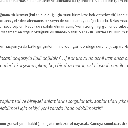
şına bile karmaşık olan aktarım ve alımlama’da (gönderici ve alıcı’nın işlemle
unun bir kısmını (kullanıcı olduğu için bunu bir miktar hak etmektedir) iade
otansiyelinden alınmamış bir şeyin de söz olamayacağını belirtir. Uzlaşımsal
irlemede toplum kadar söz sahibi olmamasını, ‘verili zenginliği gönlünce tüke
darın da tamamen özgür olduğunu düşünmek yanlış olacaktır. Barthes bu kurumu
formasyon ya da katkı girişimlerinin nerden geri döndüğü sorunu [kitapara:H
sani doğasıyla ilgili değildir […] Kamuoyu ne denli uzmanca araştı
mlerin karşısına çıkan, hep bir düzenektir, asla insani merciler 
n toplumsal ve bireysel anlamlarını sorgulamak, saplantıları yık
abilmesi için eskiyi yeni tarzda ifade edebilmektir.”
un görsel şiirin ‘haklılığına’ getirmek zor olmayacak. Kamuya sunulacak dils