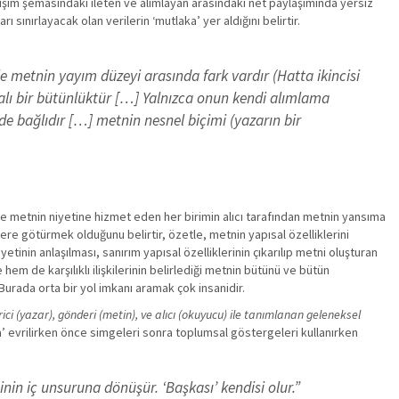
letişim şemasındaki ileten ve alımlayan arasındaki net paylaşımında yersiz
ınırlayacak olan verilerin ‘mutlaka’ yer aldığını belirtir.
le metnin yayım düzeyi arasında fark vardır (Hatta ikincisi
apalı bir bütünlüktür […] Yalnızca onun kendi alımlama
e bağlıdır […] metnin nesnel biçimi (yazarın bir
de metnin niyetine hizmet eden her birimin alıcı tarafından metnin yansıma
ere götürmek olduğunu belirtir, özetle, metnin yapısal özelliklerini
inin anlaşılması, sanırım yapısal özelliklerinin çıkarılıp metni oluşturan
em de karşılıklı ilişkilerinin belirlediği metnin bütünü ve bütün
urada orta bir yol imkanı aramak çok insanidir.
ici (yazar), gönderi (metin), ve alıcı (okuyucu) ile tanımlanan geleneksel
ya’ evrilirken önce simgeleri sonra toplumsal göstergeleri kullanırken
nin iç unsuruna dönüşür. ‘Başkası’ kendisi olur.”