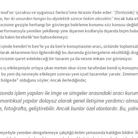
Freud’un ‘çocuksu ve uygunsuz fantezi’sine itirazını ifade eder:
“[fantezide] ‘i
 her iki unsurdan hangisi bu diyalektik sürece hakim olacaktır.”
Ancak hala etk
ntezisine geçişte herhangi bir gösterge belirleme konumu söz konusu değildir; y
n performansıyla yeniden şekillenip yine dışarının kodlarıyla dışarıda biçim bu
nda halen birebirlik’ten bahsedemeyiz.
şkisi içinde kendim’in ben’le ya da ben’e konuşmasının aracı, üstünde toplum
larak aktarımının bizi ilgilendirdiği bu durumda göstergelerin eksiltildiği di
ricisinin işaret edebileceği bir tasarım ya da nesne imkanı zor görünüyor.
 iç etkileşimiyle ortaya çıkan metnin okur-özne tarafından kendi iç-konuşmas
bu yeni dış nesneyle etkileşim sonrası yeni içsel tasarımlar yaratır. Zimmerm
r bölgede” olduğunu söyler. Ancak ilerlediğinde;
ında işlem yapıları ile imge ve simgeler arasındaki aracı kurumdur
a mantıksal yapılar dolaysız olarak genel iletişime yardımcı olm
 fotoğrafta, geliştirebilir. Ancak bunlar özel alanlardır. Bu, yal
iyetiyle yeniden dengelemeye çalıştığı) iletim şemasında kaldığını bildirir. İl