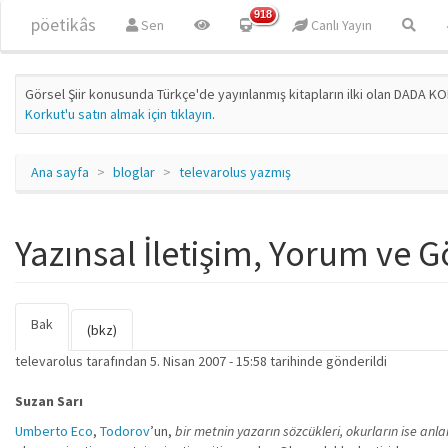
Ana içeriğe atla
918
pöetikâs
Sen
Canlı Yayın
Görsel Şiir konusunda Türkçe'de yayınlanmış kitapların ilki olan DADA KO
Korkut'u satın almak için tıklayın
.
Ana sayfa
bloglar
televarolus yazmış
Yazınsal İletişim, Yorum ve Gö
Bak
(etkin
Birincil sekmeler
(bkz)
sekme)
televarolus
tarafından 5. Nisan 2007 - 15:58 tarihinde gönderildi
Suzan Sarı
Umberto Eco
,
Todorov
’un,
bir metnin yazarın sözcükleri, okurların ise anla