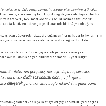
ç’ imgeleri ve ‘iç’ dilde olmuş olanları hatırlatan, olup bitenlere eşlik eden,
ileşmemiş, etkilenmemiş bir dil (iç dil) değildir, ne kadar kişisel de olsa.
alnızca verili, toplumsal kodlar ‘kişisel’ kullanımla öznelleştirilir.
lur. Burada iki düzlem, dil ve gerçeklik arasında bir örtüşme olduğunu
sal uzlaşı olan göstergeler dizgesi olduğundan (her ne kadar bu konuşmanın
zge aynıdır) sadece ben ve kendim’in anlayabileceği saf bir dilden
ına konu olmasıdır. Dış dünyayla etkileşen yazar karmaşık iç
ann ayrıca, okurun da geri-bildirimini önemser. Bu yeni iletişim
. Bir iletişimin gerçekleşmesi için dil, bu iç süreçleri
azlar, daha çok
dildir söz konusu olan
. […] İmgesel
nızca
dilleşerek
genel iletişime bağlanabilir.” (vurgular bana
etişimde, gönderici ve alıcıya katmaya çalıştığı sorumluluk yeni değildir