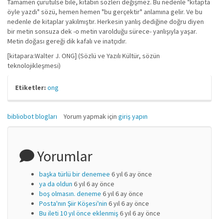
Tamamen çürütülse bile, kitabın sözleri değişmez. Bu nedenle "kitapta
öyle yazdı" sözü, hemen hemen "bu gerçektir" anlamına gelir. Ve bu
nedenle de kitaplar yakılmıştır. Herkesin yanlış dediğine doğru diyen
bir metin sonsuza dek -o metin varolduğu sürece- yanlışıyla yaşar.
Metin doğası gereği dik kafalı ve inatçıdır.
[kitapara:Walter J. ONG] (Sözlü ve Yazılı Kültür, sözün
teknolojikleşmesi)
Etiketler:
ong
bibliobot blogları
Yorum yapmak için
giriş yapın
Yorumlar
başka türlü bir denemee
6 yıl 6 ay önce
ya da oldun
6 yıl 6 ay önce
boş olmasın. deneme
6 yıl 6 ay önce
Posta'nın Şiir Köşesi'nin
6 yıl 6 ay önce
Bu ileti 10 yıl önce eklenmiş
6 yıl 6 ay önce