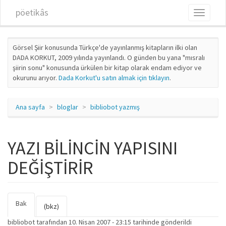
Ana içeriğe atla
pöetikâs
Toggle
navigati
Görsel Şiir konusunda Türkçe'de yayınlanmış kitapların ilki olan
DADA KORKUT, 2009 yılında yayınlandı. O günden bu yana "mısralı
şiirin sonu" konusunda ürkülen bir kitap olarak endam ediyor ve
okurunu arıyor.
Dada Korkut'u satın almak için tıklayın
.
Ana sayfa
bloglar
bibliobot yazmış
YAZI BİLİNCİN YAPISINI
DEĞİŞTİRİR
Bak
(etkin
Birincil sekmeler
(bkz)
sekme)
bibliobot
tarafından 10. Nisan 2007 - 23:15 tarihinde gönderildi