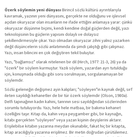
Özerk söylemin yeni dünyası
Birincil sözlü kültürü ayrıntılarıyla
kavramak, yazının yeni dünyasını, gerçekte ne olduğunu ve işlevsel
açıdan okuryazar olan insanların ne ifade ettiğini anlamaya yarar: çünkü
okuryazar düşünme biçimi, kendi kendine doğal güçlerden değil, yazı
teknolojisinin bu güçlerin yapısını dolaylı ve dolaysız
şekillendirmesiyle çıkar. Yazı olmadan okuryazar zihni yalnız yazarken
değil düşüncelerin sözlü anlatımında da şimdi çalıştığı gibi çalışmaz.
Yazı, insan bilincini en çok değiştiren tekil buluştur.
Yazı, "bağlamsız" olarak nitelenen bir dil (Hirch, 1977: 21-3, 26) ya da
"özerk" bir söylem kurmuştur. Yazılı söylem, yazardan ayrı tutulduğu
için, konuşmada olduğu gibi soru sorulmayan, sorgulanamayan bir
söylemdir.
Sözlü geleneğin değişmez ayin kalıpları; "söyleyen"in kaynak değil, sırf
ileten sayıldığı kehanetler de bir tür özerk söylemdir (Olson, 1980a).
Delfi tapınağının kadın kahini, tanrının sesi sayıldığından sözlerinden
sorumlu tutuluyordu. Yazı, hele hele matbaa, bir bakıma kehanet
özelliğini taşır. Kitap da, kahin veya peygamber gibi, bir kaynağın,
kitabı gerçekten "söyleyen" veya yazan kişinin deyişlerini aktarır.
Erişilebilse kitabın yazarına meydan okunabilir, fakat hiç bir kitapta,
kitap aracılığıyla yazarına erişilmez. Bir metin doğrudan çürütülemez.