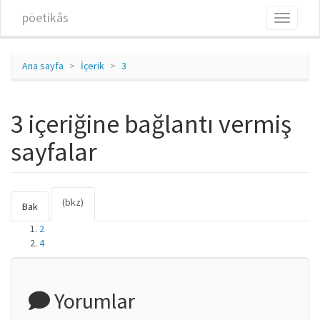
Ana içeriğe atla
pöetikâs
Toggle
navigati
Ana sayfa
İçerik
3
3 içeriğine bağlantı vermiş
sayfalar
(bkz)
(etkin
Birincil sekmeler
Bak
sekme)
2
4
Yorumlar