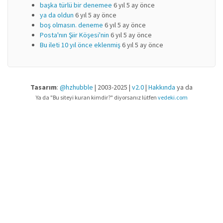
başka türlü bir denemee
6 yıl 5 ay önce
ya da oldun
6 yıl 5 ay önce
boş olmasın. deneme
6 yıl 5 ay önce
Posta'nın Şiir Köşesi'nin
6 yıl 5 ay önce
Bu ileti 10 yıl önce eklenmiş
6 yıl 5 ay önce
Tasarım
:
@hzhubble
| 2003-2025 |
v2.0
|
Hakkında
ya da
Ya da "Bu siteyi kuran kimdir?" diyorsanız lütfen
vedeki.com