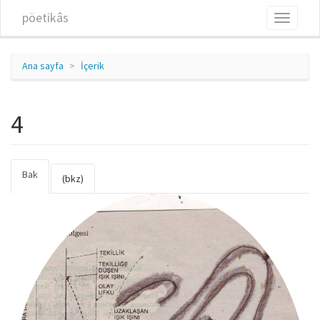
Ana içeriğe atla
pöetikâs
Toggle
navigati
Ana sayfa
İçerik
4
Bak
(etkin
Birincil sekmeler
(bkz)
sekme)
4_copy.jpg