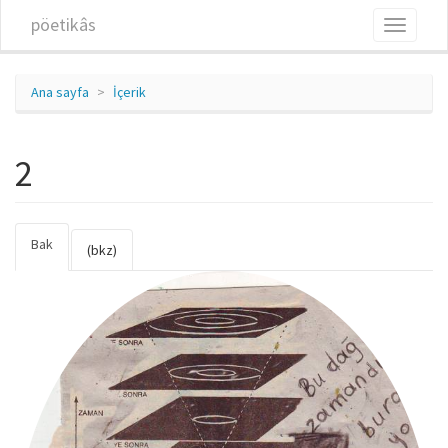
Ana içeriğe atla
pöetikâs
Toggle
navigati
Ana sayfa
İçerik
2
Bak
(etkin
Birincil sekmeler
(bkz)
sekme)
2_copy.jpg