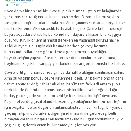
Metin Eloğlu
Koca derya kirlenir mi hiç! Akarsu pislik tutmaz. İşte size kulağınızda
yer etmiş çocukluğumdan kalma bazı sözler. O zamanlar bu sözlere
tartışılmaz doğrular olarak bakılırdı. Ama günümüzde koca derya bakın
nasıl da kirlendi. Akarsu pislik tuttu alabildiğine. Çevre kirlenmesi öyle
büyük boyutlara ulaştı ki, bu konuda en duyarsız kişileri bile kaygıya
düşürdü. Kirlilik önlem alınması gereken en yaşamsal sorunu haline
geldi dünyamızın.Bugün aklı başında herkes çevreyi koruma
konusunda yıllar önce gösterilmesi gereken bir duyarlılığın
bayraktarlığını yapıyor. Zararın neresinden dönülürse kardır ama,
böylesine küçük bir kar payıyla dönülen zarar görülmemiştir herhalde.
Çevre kirliliğini önemsemediğim ya da hafife aldığım sanılmasın sakın.
Ama bu yazının konusu çevre kirlenmesi değil. Bir bakıma ondan daha
vahim sonuçlar doğurabilecek olan, henüz tam fark edilememiş, bu
nedenle de önlemi alınmamış başka bir kirliliktir. Geleceğe olduğu
kadar, geçmişe de yönelik bu kirliliğe ben “insan kirliliği” diyorum.
Düşünsel ve duygusal planda beşeri diye bildiğimiz hemen her değerin
içini boşaltan ve bu değerleri anlamsızlaştıran insan kirliliği, bir yandan
geçmişi silip unuttururken, diğer yandan insan ne getireceği belli
olmayan karanlık bir gelecek hazırlamaktadır. Bugün toplumun büyük
çoğunluğu giderek artan bu kirlenmeyle iç içe yaşıyor.