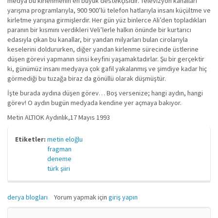
medya bu kirlenmenin en büyük destekçisidir. Televizyon kanalları
yarışma programlarıyla, 900 900’lü telefon hatlarıyla insanı küçültme ve
kirletme yarışına girmişlerdir. Her gün yüz binlerce Ali’den topladıkları
paranın bir kısmını verdikleri Veli’lerle halkın önünde bir kurtarıcı
edasıyla çıkan bu kanallar, bir yandan milyarları bulan cirolarıyla
keselerini doldururken, diğer yandan kirlenme sürecinde üstlerine
düşen görevi yapmanın sinsi keyfini yaşamaktadırlar. Şu bir gerçektir
ki, günümüz insanı medyaya çok gafil yakalanmış ve şimdiye kadar hiç
görmediği bu tuzağa biraz da gönüllü olarak düşmüştür.
İşte burada aydına düşen görev… Boş versenize; hangi aydın, hangi
görev! O aydın bugün medyada kendine yer açmaya bakıyor.
Metin ALTIOK Aydınlık,17 Mayıs 1993
Etiketler:
metin eloğlu
fragman
deneme
türk şiiri
derya blogları
Yorum yapmak için
giriş yapın