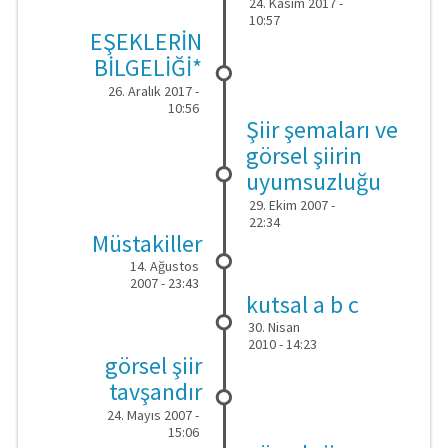
24. Kasım 2017 -
10:57
EŞEKLERİN
BİLGELİĞİ*
26. Aralık 2017 -
10:56
Şiir şemaları ve
görsel şiirin
uyumsuzluğu
29. Ekim 2007 -
22:34
Müstakiller
14. Ağustos
2007 - 23:43
kutsal a b c
30. Nisan
2010 - 14:23
görsel şiir
tavşandır
24. Mayıs 2007 -
15:06