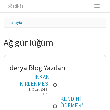
Ana içeriğe atla
pöetikâs
Toggle
navigati
Ana sayfa
Ağ günlüğüm
derya Blog Yazıları
İNSAN
KİRLENMESİ
3. Ocak 2018 -
8:21
KENDİNİ
ÖDEMEK*