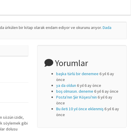
nda ürkülen bir kitap olarak endam ediyor ve okurunu arıyor.
Dada
Yorumlar
başka türlü bir denemee
6 yıl 6 ay
önce
ya da oldun
6 yıl 6 ay önce
boş olmasın. deneme
6 yıl 6 ay önce
Posta'nın Şiir Köşesi'nin
6 yıl 6 ay
önce
Bu ileti 10 yıl önce eklenmiş
6 yıl 6 ay
önce
n sözün izidir,
rak söylemek gibi
alar dolusu