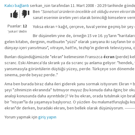
Kalıcı bağlantı
serkan_isin
tarafından 11. Mart 2008 - 20:29 tarihinde gönde
Ben
"Sanatsal ürünlerin öncelikle ait olduğu evren ekran'dır
Çok iyi!
O
sanat eserinin üretim yeri olarak birinciliği kimselere ve
kadar
iyi
Puanlar:
12
Yoksa ekran = kağıt, çerçeve, tuval yerine geçmiş bir şey
değil!
‘yukarı’ dedin
Bir düşünelim yine de, örneğin 15 ve 16. yy'ların "haritala
gelen kitabın, derginin, matbuatın "yüzü" olarak yanyana iki sayfanın bir 
dünyayı içeri yansıtması", vitrayın, hatt'ın, tezhip'in giderek televizyona,
Bunları düşündüğümüzde "ekran" kelimesinin Fransızca
écran
(perde) kel
scranc. Eski Almanca'da skrank ya da scranc şu anlama geliyor: "hendek, 
yansımasıyla görüntülerin düştüğü yüzey, perde. Türkçeye son dönemde sin
sinema, perde beyaz perde.."
Ama ben burada biraz daha ileri giderek şunu sormak istiyorum: Ekran = be
şeyi "zihnimizin ekranında" tutmuyor muyuz (bu konuda daha ilginç bir 
analoji konusunda daha ayrıntılıdır.)? Ve bu ekran, orada tutulmak için bır
bir "nisyan"la da yaşamaya başlıyoruz. O yüzden -bu malumatfuruşluğu kısa
ekran"dır derken, buradaki ekranı, ben bellek olarak düşünüyorum. ------------- 
Yorum yapmak için
giriş yapın