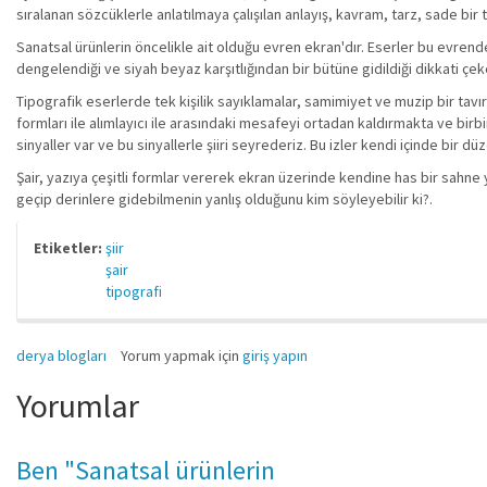
sıralanan sözcüklerle anlatılmaya çalışılan anlayış, kavram, tarz, sade bir t
Sanatsal ürünlerin öncelikle ait olduğu evren ekran'dır. Eserler bu evrende
dengelendiği ve siyah beyaz karşıtlığından bir bütüne gidildiği dikkati çek
Tipografik eserlerde tek kişilik sayıklamalar, samimiyet ve muzip bir ta
formları ile alımlayıcı ile arasındaki mesafeyi ortadan kaldırmakta ve birbi
sinyaller var ve bu sinyallerle şiiri seyrederiz. Bu izler kendi içinde bir 
Şair, yazıya çeşitli formlar vererek ekran üzerinde kendine has bir sahne yar
geçip derinlere gidebilmenin yanlış olduğunu kim söyleyebilir ki?.
Etiketler:
şiir
şair
tipografi
derya blogları
Yorum yapmak için
giriş yapın
Yorumlar
Ben "Sanatsal ürünlerin