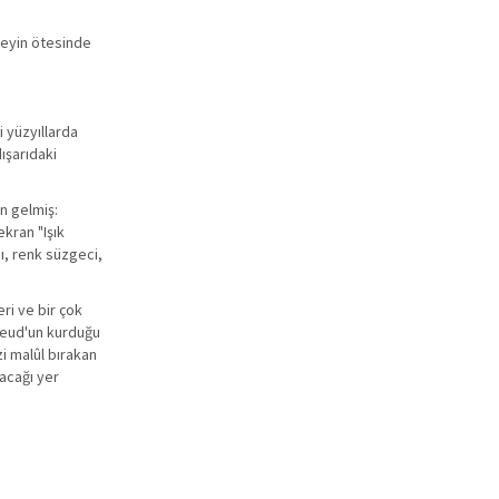
şeyin ötesinde
i yüzyıllarda
ışarıdaki
n gelmiş:
kran "Işık
ı, renk süzgeci,
ri ve bir çok
reud'un kurduğu
zi malûl bırakan
acağı yer