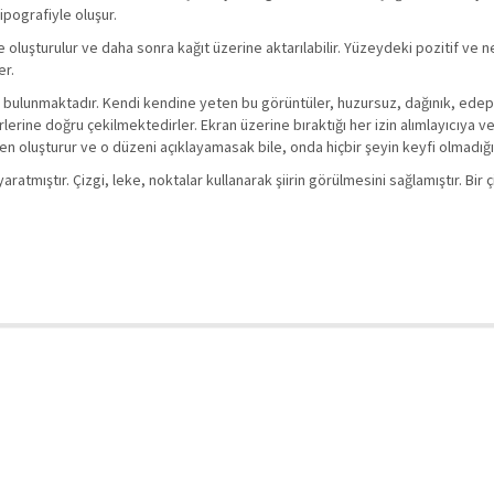
ipografiyle oluşur.
 oluşturulur ve daha sonra kağıt üzerine aktarılabilir. Yüzeydeki pozitif ve ne
er.
vır bulunmaktadır. Kendi kendine yeten bu görüntüler, huzursuz, dağınık, ede
rlerine doğru çekilmektedirler. Ekran üzerine bıraktığı her izin alımlayıcıya v
düzen oluşturur ve o düzeni açıklayamasak bile, onda hiçbir şeyin keyfi olmadığ
atmıştır. Çizgi, leke, noktalar kullanarak şiirin görülmesini sağlamıştır. Bir ç