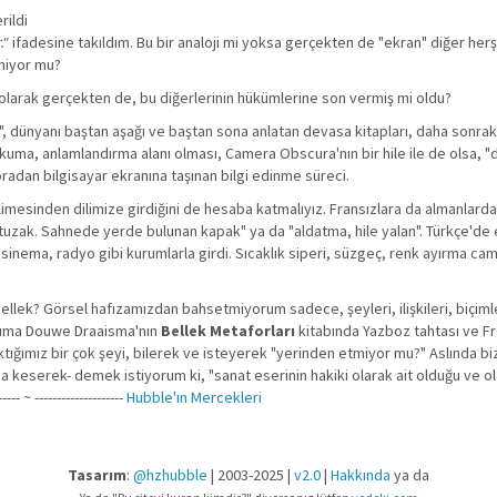
rildi
."
ifadesine takıldım. Bu bir analoji mi yoksa gerçekten de "ekran" diğer her
rmiyor mu?
 olarak gerçekten de, bu diğerlerinin hükümlerine son vermiş mi oldu?
rı", dünyanı baştan aşağı ve baştan sona anlatan devasa kitapları, daha sonrak
okuma, anlamlandırma alanı olması, Camera Obscura'nın bir hile ile de olsa, "d
 oradan bilgisayar ekranına taşınan bilgi edinme süreci.
imesinden dilimize girdiğini de hesaba katmalıyız. Fransızlara da almanlarda
tuzak. Sahnede yerde bulunan kapak" ya da "aldatma, hile yalan". Türkçe'de e
ema, radyo gibi kurumlarla girdi. Sıcaklık siperi, süzgeç, renk ayırma cam
llek? Görsel hafızamızdan bahsetmiyorum sadece, şeyleri, ilişkileri, biçimle
okuma Douwe Draaisma'nın
Bellek Metaforları
kitabında Yazboz tahtası ve F
aktığımız bir çok şeyi, bilerek ve isteyerek "yerinden etmiyor mu?" Aslında bi
 keserek- demek istiyorum ki, "sanat eserinin hakiki olarak ait olduğu ve ol
~ --------------------
Hubble'ın Mercekleri
Tasarım
:
@hzhubble
| 2003-2025 |
v2.0
|
Hakkında
ya da