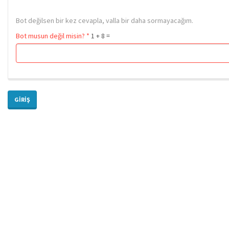
Bot değilsen bir kez cevapla, valla bir daha sormayacağım.
Bot musun değil misin?
*
1 + 8 =
GIRIŞ