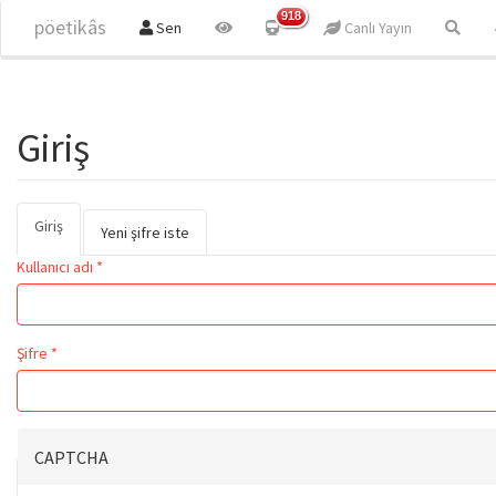
Ana içeriğe atla
918
pöetikâs
Sen
Canlı Yayın
Giriş
Giriş
(etkin
Birincil sekmeler
Yeni şifre iste
sekme)
Kullanıcı adı
*
Şifre
*
CAPTCHA