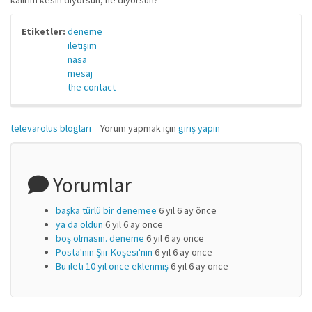
kalırım kesin diyorsun, ne diyorsun?
Etiketler:
deneme
iletişim
nasa
mesaj
the contact
televarolus blogları
Yorum yapmak için
giriş yapın
Yorumlar
başka türlü bir denemee
6 yıl 6 ay önce
ya da oldun
6 yıl 6 ay önce
boş olmasın. deneme
6 yıl 6 ay önce
Posta'nın Şiir Köşesi'nin
6 yıl 6 ay önce
Bu ileti 10 yıl önce eklenmiş
6 yıl 6 ay önce