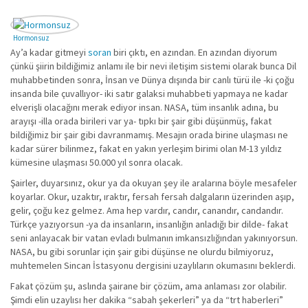
Hormonsuz
Ay’a kadar gitmeyi
soran
biri çıktı, en azından. En azından diyorum
çünkü şiirin bildiğimiz anlamı ile bir nevi iletişim sistemi olarak bunca Dil
muhabbetinden sonra, İnsan ve Dünya dışında bir canlı türü ile -ki çoğu
insanda bile çuvallıyor- iki satır galaksi muhabbeti yapmaya ne kadar
elverişli olacağını merak ediyor insan. NASA, tüm insanlık adına, bu
arayışı -illa orada birileri var ya- tıpkı bir şair gibi düşünmüş, fakat
bildiğimiz bir şair gibi davranmamış. Mesajın orada birine ulaşması ne
kadar sürer bilinmez, fakat en yakın yerleşim birimi olan M-13 yıldız
kümesine ulaşması 50.000 yıl sonra olacak.
Şairler, duyarsınız, okur ya da okuyan şey ile aralarına böyle mesafeler
koyarlar. Okur, uzaktır, ıraktır, fersah fersah dalgaların üzerinden aşıp,
gelir, çoğu kez gelmez. Ama hep vardır, candır, canandır, candandır.
Türkçe yazıyorsun -ya da insanların, insanlığın anladığı bir dilde- fakat
seni anlayacak bir vatan evladı bulmanın imkansızlığından yakınıyorsun.
NASA, bu gibi sorunlar için şair gibi düşünse ne olurdu bilmiyoruz,
muhtemelen Sincan İstasyonu dergisini uzaylıların okumasını beklerdi.
Fakat çözüm şu, aslında şairane bir çözüm, ama anlaması zor olabilir.
Şimdi elin uzaylısı her dakika “sabah şekerleri” ya da “trt haberleri”