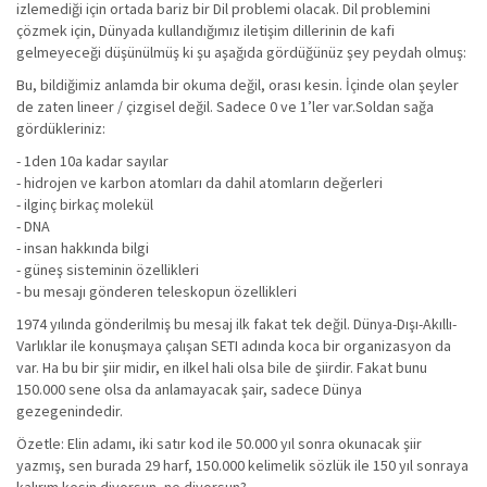
izlemediği için ortada bariz bir Dil problemi olacak. Dil problemini
çözmek için, Dünyada kullandığımız iletişim dillerinin de kafi
gelmeyeceği düşünülmüş ki şu aşağıda gördüğünüz şey peydah olmuş:
Bu, bildiğimiz anlamda bir okuma değil, orası kesin. İçinde olan şeyler
de zaten lineer / çizgisel değil. Sadece 0 ve 1’ler var.Soldan sağa
gördükleriniz:
- 1den 10a kadar sayılar
- hidrojen ve karbon atomları da dahil atomların değerleri
- ilginç birkaç molekül
- DNA
- insan hakkında bilgi
- güneş sisteminin özellikleri
- bu mesajı gönderen teleskopun özellikleri
1974 yılında gönderilmiş bu mesaj ilk fakat tek değil. Dünya-Dışı-Akıllı-
Varlıklar ile konuşmaya çalışan SETI adında koca bir organizasyon da
var. Ha bu bir şiir midir, en ilkel hali olsa bile de şiirdir. Fakat bunu
150.000 sene olsa da anlamayacak şair, sadece Dünya
gezegenindedir.
Özetle: Elin adamı, iki satır kod ile 50.000 yıl sonra okunacak şiir
yazmış, sen burada 29 harf, 150.000 kelimelik sözlük ile 150 yıl sonraya