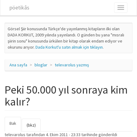
Ana içeriğe atla
pöetikâs
Toggle
navigati
Görsel Şiir konusunda Türkçe'de yayınlanmış kitapların ilki olan
DADA KORKUT, 2009 yılında yayınlandı. O günden bu yana "mısralı
şiirin sonu" konusunda ürkülen bir kitap olarak endam ediyor ve
okurunu arıyor.
Dada Korkut'u satın almak için tıklayın
.
Ana sayfa
bloglar
televarolus yazmış
Peki 50.000 yıl sonraya kim
kalır?
Bak
(etkin
Birincil sekmeler
(bkz)
sekme)
televarolus
tarafından 4. Ekim 2011 - 23:33 tarihinde gönderildi