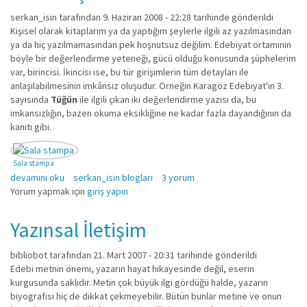
serkan_isin
tarafından 9. Haziran 2008 - 22:28 tarihinde gönderildi
Kişisel olarak kitaplarım ya da yaptığım şeylerle ilgili az yazılmasından
ya da hiç yazılmamasından pek hoşnutsuz değilim. Edebiyat ortamının
böyle bir değerlendirme yeteneği, gücü olduğu konusunda şüphelerim
var, birincisi. İkincisi ise, bu tür girişimlerin tüm detayları ile
anlaşılabilmesinin imkânsız oluşudur. Örneğin Karagöz Edebiyat'ın 3.
sayısında
Tüğün
ile ilgili çıkan iki değerlendirme yazısı da, bu
imkansızlığın, bazen okuma eksikliğine ne kadar fazla dayandığının da
kanıtı gibi.
Sala stampa
Elinin mürekteriyle itmek: türlü türlü düşünceler hakkında
devamını oku
serkan_isin blogları
3 yorum
Yorum yapmak için
giriş yapın
Yazınsal İletişim
bibliobot
tarafından 21. Mart 2007 - 20:31 tarihinde gönderildi
Edebi metnin önemi, yazarın hayat hikayesinde değil, eserin
kurgusunda saklıdır. Metin çok büyük ilgi gördüğü halde, yazarın
biyografisi hiç de dikkat çekmeyebilir. Bütün bunlar metine ve onun