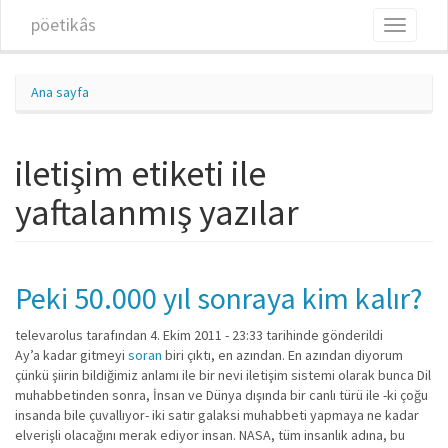
Ana içeriğe atla
pöetikâs
Toggle
navigati
Ana sayfa
iletişim etiketi ile
yaftalanmış yazılar
Peki 50.000 yıl sonraya kim kalır?
televarolus
tarafından 4. Ekim 2011 - 23:33 tarihinde gönderildi
Ay’a kadar gitmeyi
soran
biri çıktı, en azından. En azından diyorum
çünkü şiirin bildiğimiz anlamı ile bir nevi iletişim sistemi olarak bunca Dil
muhabbetinden sonra, İnsan ve Dünya dışında bir canlı türü ile -ki çoğu
insanda bile çuvallıyor- iki satır galaksi muhabbeti yapmaya ne kadar
elverişli olacağını merak ediyor insan. NASA, tüm insanlık adına, bu