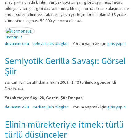
arayışı -illa orada birileri var ya- tıpkı bir şair gibi düşünmüş, fakat
bildiğimiz bir şair gibi davranmamış. Mesajın orada birine ulaşması ne
kadar sürer bilinmez, fakat en yakın yerleşim birimi olan M-13 yıldız
kümesine ulaşması 50.000 yıl sonra olacak.
Hormonsuz
Peki 50.000 yıl sonraya kim kalır? hakkında
devamını oku
televarolus blogları
Yorum yapmak için
giriş yapın
Semiyotik Gerilla Savaşı: Görsel
Şiir
serkan_isin
tarafından 5. Ekim 2008 - 1:40 tarihinde gönderildi
Serkan Işın
Yasakmeyve Sayı 28, Görsel Şiir Dosyası
Semiyotik Gerilla Savaşı: Görsel Şiir hakkında
devamını oku
serkan_isin blogları
Yorum yapmak için
giriş yapın
Elinin mürekteriyle itmek: türlü
türlü düşünceler