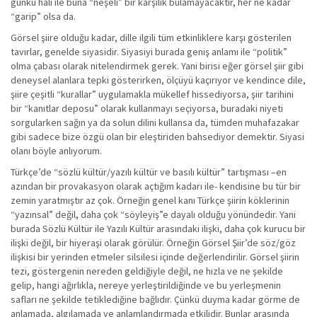
günkü hali ile buna “neşeli” bir karşılık bulamayacaktır, her ne kadar
“garip” olsa da.
Görsel şiire olduğu kadar, dille ilgili tüm etkinliklere karşı gösterilen
tavırlar, genelde siyasidir. Siyasiyi burada geniş anlamı ile “politik”
olma çabası olarak nitelendirmek gerek. Yani birisi eğer görsel şiir gibi
deneysel alanlara tepki gösterirken, ölçüyü kaçırıyor ve kendince dile,
şiire çeşitli “kurallar” uygulamakla mükellef hissediyorsa, şiir tarihini
bir “kanıtlar deposu” olarak kullanmayı seçiyorsa, buradaki niyeti
sorgularken sağın ya da solun dilini kullansa da, tümden muhafazakar
gibi sadece bize özgü olan bir eleştiriden bahsediyor demektir. Siyasi
olanı böyle anlıyorum.
Türkçe’de “sözlü kültür/yazılı kültür ve basılı kültür” tartışması –en
azından bir provakasyon olarak açtığım kadarı ile- kendisine bu tür bir
zemin yaratmıştır az çok. Örneğin genel kanı Türkçe şiirin köklerinin
“yazınsal” değil, daha çok “söyleyiş”e dayalı olduğu yönündedir. Yani
burada Sözlü Kültür ile Yazılı Kültür arasındaki ilişki, daha çok kurucu bir
ilişki değil, bir hiyeraşi olarak görülür. Örneğin Görsel Şiir’de söz/göz
ilişkisi bir yerinden etmeler silsilesi içinde değerlendirilir. Görsel şiirin
tezi, göstergenin nereden geldiğiyle değil, ne hızla ve ne şekilde
gelip, hangi ağırlıkla, nereye yerleştirildiğinde ve bu yerleşmenin
safları ne şekilde tetiklediğine bağlıdır. Çünkü duyma kadar görme de
anlamada, algılamada ve anlamlandırmada etkilidir. Bunlar arasında