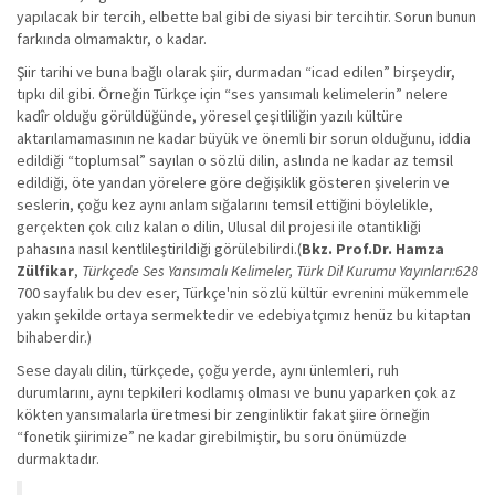
yapılacak bir tercih, elbette bal gibi de siyasi bir tercihtir. Sorun bunun
farkında olmamaktır, o kadar.
Şiir tarihi ve buna bağlı olarak şiir, durmadan “icad edilen” birşeydir,
tıpkı dil gibi. Örneğin Türkçe için “ses yansımalı kelimelerin” nelere
kadîr olduğu görüldüğünde, yöresel çeşitliliğin yazılı kültüre
aktarılamamasının ne kadar büyük ve önemli bir sorun olduğunu, iddia
edildiği “toplumsal” sayılan o sözlü dilin, aslında ne kadar az temsil
edildiği, öte yandan yörelere göre değişiklik gösteren şivelerin ve
seslerin, çoğu kez aynı anlam sığalarını temsil ettiğini böylelikle,
gerçekten çok cılız kalan o dilin, Ulusal dil projesi ile otantikliği
pahasına nasıl kentlileştirildiği görülebilirdi.(
Bkz. Prof.Dr. Hamza
Zülfikar
,
Türkçede Ses Yansımalı Kelimeler, Türk Dil Kurumu Yayınları:628
700 sayfalık bu dev eser, Türkçe'nin sözlü kültür evrenini mükemmele
yakın şekilde ortaya sermektedir ve edebiyatçımız henüz bu kitaptan
bihaberdir.)
Sese dayalı dilin, türkçede, çoğu yerde, aynı ünlemleri, ruh
durumlarını, aynı tepkileri kodlamış olması ve bunu yaparken çok az
kökten yansımalarla üretmesi bir zenginliktir fakat şiire örneğin
“fonetik şiirimize” ne kadar girebilmiştir, bu soru önümüzde
durmaktadır.