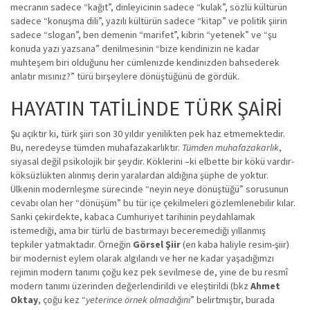
mecranın sadece “kağıt”, dinleyicinin sadece “kulak”, sözlü kültürün
sadece “konuşma dili”, yazılı kültürün sadece “kitap” ve politik şiirin
sadece “slogan”, ben demenin “marifet”, kibrin “yetenek” ve “şu
konuda yazı yazsana” denilmesinin “bize kendinizin ne kadar
muhteşem biri olduğunu her cümlenizde kendinizden bahsederek
anlatır mısınız?” türü birşeylere dönüştüğünü de gördük.
HAYATIN TATİLİNDE TÜRK ŞAİRİ
Şu açıktır ki, türk şiiri son 30 yıldır yenilikten pek haz etmemektedir.
Bu, neredeyse tümden muhafazakarlıktır.
Tümden muhafazakarlık
,
siyasal değil psikolojik bir şeydir. Köklerini –ki elbette bir kökü vardır-
köksüzlükten alınmış derin yaralardan aldığına şüphe de yoktur.
Ülkenin modernleşme sürecinde “neyin neye dönüştüğü” sorusunun
cevabı olan her “dönüşüm” bu tür içe çekilmeleri gözlemlenebilir kılar.
Sanki çekirdekte, kabaca Cumhuriyet tarihinin peydahlamak
istemediği, ama bir türlü de bastırmayı beceremediği yıllanmış
tepkiler yatmaktadır. Örneğin
Görsel Şiir
(en kaba haliyle resim-şiir)
bir modernist eylem olarak algılandı ve her ne kadar yaşadığımzı
rejimin modern tanımı çoğu kez pek sevilmese de, yine de bu resmî
modern tanımı üzerinden değerlendirildi ve eleştirildi (bkz
Ahmet
Oktay
, çoğu kez “
yeterince örnek olmadığını
” belirtmiştir, burada