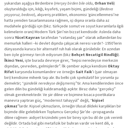
yukarıdan aşağıya Birdenbire (
Herşey birden bile oldu
,
Orhan Veli
)
oluşturulduğu için, kılığı, kıyafeti, yaşam biçimi, gündeliği (
Bedava
yaşıyoruz, bedava
), alışveriş pratikleri, ekonomisi ‘güncellenmesi’ne
hatta yeniden tasarlanmasına rağmen, içi dışına oranla daha az
mudahele gördüğü için (bkz. türkçede somut ve soyut kavramlarla ilgili
kelimelerin oranı) Modern Türk Şiiri’nin bizzat kendisidir. Aslında daha
sonra
Yücel Kayıran
tarafından “vatandaş şair” olarak adlandırılan bu
memurluk halleri –ki devlet dışında çalışacak neresi vardır?- 1950’lerin
dünyasında kurucu bir alternatif ruh hali olarak görülebilir. En azından
ben öyle görmeyi tercih ediyorum (bkz
Behçet Necatigil Rindliği
).
İkinci Yeni
, işte burada devreye girer, “hepsi neredeyse merkezin
dışından, çevreden, gelmişlerdir”. İlk çember açıkça kendisini
Oktay
Rifat
karşısında konumlandırır ve örneğin
Sait Faik
’i (şair olmayan
biri) kendisine mihenk taşı alır. Bu belki çok spekülatif bir yorumla şu
demektir; “
gündelik neredeyse değişmemiş
”tir. Ama kendilerinden önce
gelen dilin bu gündeliği kaldıramadığı açıktır. Biraz daha “gerçekçi”
olmak gerekmektedir. Ve şiir diline ve biçimine kısaca poetikalara
manevra yaptıran güç, “modernist tahayyül” değil, “
kişisel
çıkmaz
”lardır. Kişisel çıkmazların, örneğin Ulusal dildeki karşılıkları bir
biçimde dile gelebilirken Toplumcu Gerçekçi Şiir’de –propaganda
diline rağmen- aidiyet krizindeki yeni bir birey için bu dil de çok verimli
değildir. Ortada bal gibi metafizik bir buhran vardır ve kent dili, o