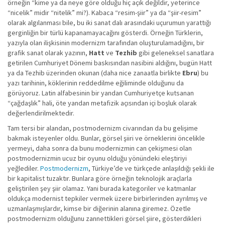
örneğin “kime ya da neye göre olduğu hiç açık değildir, yeterince
“nicelik” midir “nitelik” mi?). Kabaca “resim-şiir” ya da “şiir-resim”
olarak algılanması bile, bu iki sanat dalı arasındaki uçurumun yarattığı
gerginliğin bir türlü kapanamayacağını gösterdi. Örneğin Türklerin,
yazıyla olan ilişkisinin modernizm tarafından oluşturulamadığını, bir
grafik sanat olarak yazının,
Hatt
ve
Tezhib
gibi geleneksel sanatlara
getirilen Cumhuriyet Dönemi baskısından nasibini aldığını, bugün Hatt
ya da Tezhib üzerinden okunan (daha nice zanaatla birlikte
Ebru
) bu
yazı tarihinin, köklerinin reddedilme eğiliminde olduğunu da
görüyoruz. Latin alfabesinin bir yandan Cumhuriyetçe kutsanan
“çağdaşlık” hali, öte yandan metafizik açısından içi boşluk olarak
değerlendirilmektedir.
Tam tersi bir alandan, postmodernizm civarından da bu gelişime
bakmak isteyenler oldu. Bunlar, görsel şiiri ve örneklerini öncelikle
yermeyi, daha sonra da bunu modernizmin can çekişmesi olan
postmodernizmin ucuz bir oyunu olduğu yönündeki eleştiriyi
yeğlediler.
Postmodernizm
, Türkiye’de ve türkçede anlaşıldığı şekli ile
bir kapitalist tuzaktır. Bunlara göre örneğin teknolojik araçlarla
geliştirilen şey şiir olamaz. Yani burada kategoriler ve katmanlar
oldukça modernist tepkiler vermek üzere birbirlerinden ayrılmış ve
uzmanlaşmışlardır, kimse bir diğerinin alanına giremez. Özetle
postmodernizm olduğunu zannettikleri görsel şiire, gösterdikleri