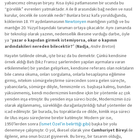
yabancımız olmayan birşey. Kısa öykü patlamasının bir ucunda bu
“görelilik” evrenleri yatmaktadır. A ile B arasındaki bağ neden ve nasıl
kurulur, öncelik ile sonralık nedir? Bunlara biraz kafa yorulduğunda,
köklerinin 18. YY aydınlanmasının
Newtonyen
mantığının yattığı ve bu
mantığın 20. Yüzyıl başındaki tarumarı ortaya çıkacaktır. Aynı zamanda
bir teknoloji olarak yazının, nedensellik ilkesine vurduğu darbe, öyle
ya “
yazar o kapıdan girmek istemiyorsa, okur o kapının
ardındakileri nereden bilecektir?
” (
Nadja
,
Andre Breton
)
Hayatın tatilinde olmak, işte biraz da bu demektir. Çünkü kendisine
örnek aldığı Batı (bkz Fransız şairlerinden yapılan aşırmalara varan
etkilenmeler) bir yandan gelişirken, kendisine referans olan noktaların
bile canına okuma, onları sorgulama, onlarla hesaplaşma eğilimine
girmiş, nitekim sömürgeleştirme sürecinden sonra gelen süreçte,
yabancılarla, sömürge diliyle, feminizmle vs. başbaşa kalmış, bundan
yüksünmemiş, kendi modernizmini kendine içkin bir yöntemle az çok
yeniden inşa etmiştir. Bu yeniden inşa süreci bizde, Modernizmin özü
olarak algılanmamış, sürekliliğin durağanlaştırıldığı tuhaf yöntemler de
icad edilmiştir. Şiir burada, bu topraklarda ve dilde, kimlik inşa süreci
ile Ulus inşası süreçlerine birebir katılmıştır. Modern şiir ise,
1950’lerden sonra (
İsmet Özel’in belirttiği gibi
) başka bir yolu
denemeye çalışmıştır. O yol, ilkesel olarak yine
Cumhuriyet Bireyi
ile
ilgilenir, ama onun bizzat giyinerek. Bu birey, bir tasarım olduğu,