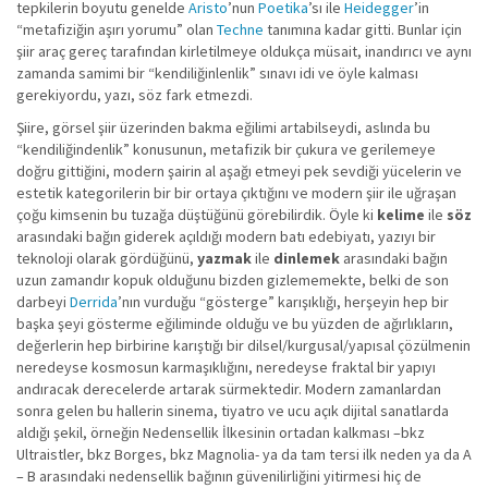
tepkilerin boyutu genelde
Aristo
’nun
Poetika
’sı ile
Heidegger
’in
“metafiziğin aşırı yorumu” olan
Techne
tanımına kadar gitti. Bunlar için
şiir araç gereç tarafından kirletilmeye oldukça müsait, inandırıcı ve aynı
zamanda samimi bir “kendiliğinlenlik” sınavı idi ve öyle kalması
gerekiyordu, yazı, söz fark etmezdi.
Şiire, görsel şiir üzerinden bakma eğilimi artabilseydi, aslında bu
“kendiliğindenlik” konusunun, metafizik bir çukura ve gerilemeye
doğru gittiğini, modern şairin al aşağı etmeyi pek sevdiği yücelerin ve
estetik kategorilerin bir bir ortaya çıktığını ve modern şiir ile uğraşan
çoğu kimsenin bu tuzağa düştüğünü görebilirdik. Öyle ki
kelime
ile
söz
arasındaki bağın giderek açıldığı modern batı edebiyatı, yazıyı bir
teknoloji olarak gördüğünü,
yazmak
ile
dinlemek
arasındaki bağın
uzun zamandır kopuk olduğunu bizden gizlememekte, belki de son
darbeyi
Derrida
’nın vurduğu “gösterge” karışıklığı, herşeyin hep bir
başka şeyi gösterme eğiliminde olduğu ve bu yüzden de ağırlıkların,
değerlerin hep birbirine karıştığı bir dilsel/kurgusal/yapısal çözülmenin
neredeyse kosmosun karmaşıklığını, neredeyse fraktal bir yapıyı
andıracak derecelerde artarak sürmektedir. Modern zamanlardan
sonra gelen bu hallerin sinema, tiyatro ve ucu açık dijital sanatlarda
aldığı şekil, örneğin Nedensellik İlkesinin ortadan kalkması –bkz
Ultraistler, bkz Borges, bkz Magnolia- ya da tam tersi ilk neden ya da A
– B arasındaki nedensellik bağının güvenilirliğini yitirmesi hiç de