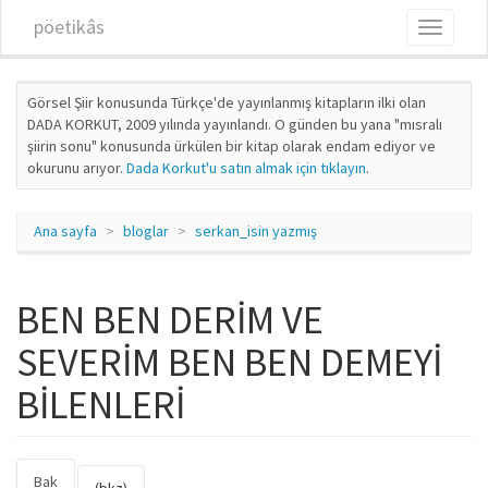
Ana içeriğe atla
pöetikâs
Toggle
navigati
Görsel Şiir konusunda Türkçe'de yayınlanmış kitapların ilki olan
DADA KORKUT, 2009 yılında yayınlandı. O günden bu yana "mısralı
şiirin sonu" konusunda ürkülen bir kitap olarak endam ediyor ve
okurunu arıyor.
Dada Korkut'u satın almak için tıklayın
.
Ana sayfa
bloglar
serkan_isin yazmış
BEN BEN DERİM VE
SEVERİM BEN BEN DEMEYİ
BİLENLERİ
Bak
(etkin