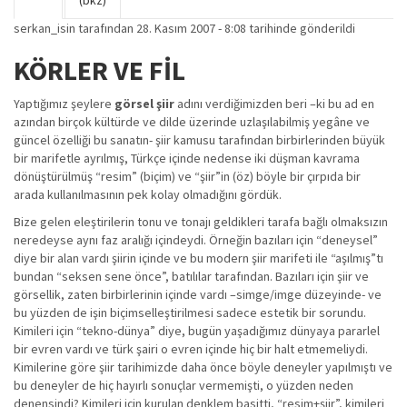
Birincil sekmeler
(bkz)
sekme)
serkan_isin
tarafından 28. Kasım 2007 - 8:08 tarihinde gönderildi
KÖRLER VE FİL
Yaptığımız şeylere
görsel şiir
adını verdiğimizden beri –ki bu ad en
azından birçok kültürde ve dilde üzerinde uzlaşılabilmiş yegâne ve
güncel özelliği bu sanatın- şiir kamusu tarafından birbirlerinden büyük
bir marifetle ayrılmış, Türkçe içinde nedense iki düşman kavrama
dönüştürülmüş “resim” (biçim) ve “şiir”in (öz) böyle bir çırpıda bir
arada kullanılmasının pek kolay olmadığını gördük.
Bize gelen eleştirilerin tonu ve tonajı geldikleri tarafa bağlı olmaksızın
neredeyse aynı faz aralığı içindeydi. Örneğin bazıları için “deneysel”
diye bir alan vardı şiirin içinde ve bu modern şiir marifeti ile “aşılmış”tı
bundan “seksen sene önce”, batılılar tarafından. Bazıları için şiir ve
görsellik, zaten birbirlerinin içinde vardı –simge/imge düzeyinde- ve
bu yüzden de işin biçimselleştirilmesi sadece estetik bir sorundu.
Kimileri için “tekno-dünya” diye, bugün yaşadığımız dünyaya pararlel
bir evren vardı ve türk şairi o evren içinde hiç bir halt etmemeliydi.
Kimilerine göre şiir tarihimizde daha önce böyle deneyler yapılmıştı ve
bu deneyler de hiç hayırlı sonuçlar vermemişti, o yüzden neden
denensindi? Kimileri için kurulan denklem basitti, “resim+şiir”, kimileri