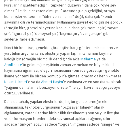
kurallarının işletilemediğini, tepkilerin düzeyinin daha çok “öyle şey
olmaz!” ile “bunlar zaten olmuştu!” arasında gidip geldiğini, ortaya
konan işler ve teorinin “dilini ve zamanını” değil, daha çok “kendi
savunma dili ve terminolojisini” kullanmaya gayret edildiğini de gördük
(örneğin bkz, görsel şiir yerine konunun daha çok ‘somut şiir’, ‘soyut
şiir’, ‘figüratif şiir’, ‘deneysel şiir’, ‘biçimci şiir’, ‘avangart şiir’ gibi
şeylerle ifade edilmesi).
İkinci bir konu ise, genelde görsel şiire karşı gösterilen kanıtların ve
yürütülen argümanların, eleştiriyi yapan kişinin tamamen keyfine
kaldığı için (örneğin biçimcilik dendiğinde akla
Mallarme
ya da
Apollinaire
’in gelmesi) eleştirinin zaman ve mekan ve böylelikle dil
kaymasına uğraması, eleştiri nesnesinin –burada görsel şiir- genelde
ikame yöntemi ile birden Somut Şiir’e gitmesi oradan da her hikmetse
Nazım Hikmet
’e ya da
Ahmet Haşim
’e varılması ve en son durak olarak
“yağmur damlalarına benzeyen dizeler” ile aynı kavramsal çerçeveye
oturtuluverilmesi.
Daha da tuhafı, yapılan eleştirilerde, hiç bir güncel örneğin ele
alınmaması, teknoloji vurgusunun “bilgisayar bilmek” olarak
algılanması, zaten üzerine hiç bir fikir üretilmemiş son 50 yılın iletişim
ve enformasyon teorilerindeki kavramsal açıklara rağmen, dilin
sadece “türkçe”, sözün sadece “logos”, imgenin sadece “simge” ve