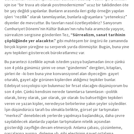
için ise “bir truva atı olarak postmodernizmin” ucuz bir taklidinden öte
bir şey değildi yapılanlar. Bunların arasında ileri gidip örneğin yapılan
işleri “rezillik” olarak tanımlayanlar, bunlarla uğraşanlara “yeteneksiz”
diyenler de mevcuttur. Bu tavırları nasıl özetleyebiliriz? Sanıyorum
Cumhuriyet Dönemi’nin Kültür Bakanı’nın ruhu hala aramızda yaşıyor,
sürrealizm sergisine gönderilen Tez,
“Sürrealizm, sanat tarihinin
çöplüğünde yer alacaktır.”
gibi muhteşem bir öngörü ile zamanında
birçok kişinin yüreğine su serperek yurda dönmüştür. Bugün, buna yine
aynı tepkileri gösterecek bürokratlarımız var.
Bu parantezi özellikle açmak istedim yazıya başlamadan önce çünkü
son 4 yılda günümüz şiirini ve onun “gündemini” dergileri, kitapları,
şiirleri ile –ki ben buna yine konvansiyonel alan diyeceğim- gayet
oturaklı, gayet ağır görünen kişilerden aldığımız tepkiler bunlar.
Edebiyat sosyolojisi için bulunmaz bir fırsat olacağını düşünüyorum bu
son 4 yılın. Çünkü kendisini nerede tanımlarsa tanımlasın –politik
olarak, birey olarak, şair olarak, şiir olarak- bu bahsettiğim tepkileri
veren ve yazan kişiler, neredeyse birbirlerine yakın şeyler söylediler.
İşin düşündürücü tarafı bu olmakla birlikte, görsel şiir tartışmaları
“merkezî” denebilecek yerlerde yapılmaya başlandıkça, daha çevre
sayılabilecek alanlarda yapılan tartışmaların nitelik açısından
gösterdiği zayıflığın devam etmesiydi. Anlama çabası, çözümleme,
parçalarına ayırma, dinleme vb. gibi eleştirinin gayet ortalama