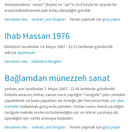
dönüştürülmüş “resim” (biçim) ve “şiir”in (öz) böyle bir çırpıda bir
arada kullanılmasının pek kolay olmadığını gördük.
BEN BEN DERİM VE SEVERİM BEN BEN DEMEYİ BİLENLERİ hakkında
devamını oku
serkan_isin blogları
Yorum yapmak için
giriş yapın
Ihab Hassan 1976
bibliobot
tarafından 14. Mayıs 2007 - 22:13 tarihinde gönderildi
wiki'ye
taşınmıştır
.
Ihab Hassan 1976 hakkında
devamını oku
bibliobot blogları
Bağlamdan münezzeh sanat
serkan_isin
tarafından 7. Mayıs 2007 - 22:36 tarihinde gönderildi
Aslında amacım, birkaç zaman önce yaptığım "rastgele" işleri yeniden
yapabilmek ve bunu yaparken de örneğin Şiir Penceresi'nde
yer alan
metinleri
kullanmak geçiyordu içimden. Ondan sonra -kendi yazdığım
rastgele makale üretecini bulamadığım için ve tekrar yazmaya da
üşendiğim için- nette aramaya başladım.
Bağlamdan münezzeh sanat hakkında
devamını oku
serkan_isin blogları
Yorum yapmak için
giriş yapın