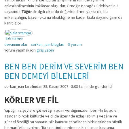
var, birincisi. İkincisi ise, bu tür girişimlerin tüm detayları ile
anlaşılabilmesinin imkânsız oluşudur. Örneğin Karagöz Edebiyat'ın 3.
sayısında
Tüğün
ile ilgili çıkan iki değerlendirme yazısı da, bu
imkansızlığın, bazen okuma eksikliğine ne kadar fazla dayandığının da
kanıtı gibi.
Sala stampa
Elinin mürekteriyle itmek: türlü türlü düşünceler hakkında
devamını oku
serkan_isin blogları
3 yorum
Yorum yapmak için
giriş yapın
BEN BEN DERİM VE SEVERİM BEN
BEN DEMEYİ BİLENLERİ
serkan_isin
tarafından 28. Kasım 2007 - 8:08 tarihinde gönderildi
KÖRLER VE FİL
Yaptığımız şeylere
görsel şiir
adını verdiğimizden beri –ki bu ad en
azından birçok kültürde ve dilde üzerinde uzlaşılabilmiş yegâne ve
güncel özelliği bu sanatın- şiir kamusu tarafından birbirlerinden büyük
bir marifetle ayrılmış, Türkçe içinde nedense iki düşman kavrama