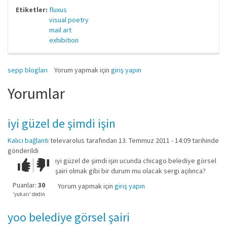
Etiketler:
fluxus
visual poetry
mail art
exhibition
sepp blogları
Yorum yapmak için
giriş yapın
Yorumlar
iyi güzel de şimdi işin
Kalıcı bağlantı
televarolus
tarafından 13. Temmuz 2011 - 14:09 tarihinde
gönderildi
iyi güzel de şimdi işin ucunda chicago belediye görsel
Çok iyi!
O
şairi olmak gibi bir durum mu olacak sergi açılınca?
kadar
iyi
Puanlar:
30
Yorum yapmak için
giriş yapın
değil!
‘yukarı’ dedin
yoo belediye görsel şairi