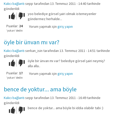
Kalıcı bağlantı
sepp
tarafından 13. Temmuz 2011 - 14:40 tarihinde
gönderildi
yoo belediye görsel şairi olmak istemeyenler
Çok iyi!
O
göndermez herhalde...
kadar
iyi
Puanlar:
24
Yorum yapmak için
giriş yapın
değil!
‘yukarı’ dedin
öyle bir ünvan mı var?
Kalıcı bağlantı
serkan_isin
tarafından 13. Temmuz 2011 - 14:51 tarihinde
gönderildi
öyle bir ünvan mı var? belediye görsel şairi neymiş?
Çok iyi!
O
alla alla..
kadar
iyi
Puanlar:
17
Yorum yapmak için
giriş yapın
değil!
‘yukarı’ dedin
bence de yoktur... ama böyle
Kalıcı bağlantı
sepp
tarafından 13. Temmuz 2011 - 16:49 tarihinde
gönderildi
bence de yoktur... ama böyle bi iddia olabilir tabi :)
Çok iyi!
O