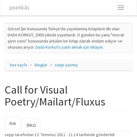
Ana içeriğe atla
pöetikâs
Toggle
navigati
Görsel Şiir konusunda Türkçe'de yayınlanmış kitapların ilki olan
DADA KORKUT, 2009 yılında yayınlandı. O günden bu yana "mısralı
şiirin sonu" konusunda ürkülen bir kitap olarak endam ediyor ve
okurunu arıyor.
Dada Korkut'u satın almak için tıklayın
.
Ana sayfa
bloglar
sepp yazmış
Call for Visual
Poetry/Mailart/Fluxus
Bak
(etkin
Birincil sekmeler
(bkz)
sekme)
sepp
tarafından 13. Temmuz 2011 - 11:14 tarihinde gönderildi