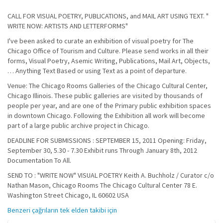
CALL FOR VISUAL POETRY, PUBLICATIONS, and MAIL ART USING TEXT. "
WRITE NOW: ARTISTS AND LETTERFORMS"
I've been asked to curate an exhibition of visual poetry for The
Chicago Office of Tourism and Culture. Please send works in all their
forms, Visual Poetry, Asemic Writing, Publications, Mail Art, Objects,
… Anything Text Based or using Text as a point of departure.
Venue: The Chicago Rooms Galleries of the Chicago Cultural Center,
Chicago Illinois. These public galleries are visited by thousands of
people per year, and are one of the Primary public exhibition spaces
in downtown Chicago. Following the Exhibition all work will become
part of a large public archive project in Chicago.
DEADLINE FOR SUBMISSIONS : SEPTEMBER 15, 2011 Opening: Friday,
September 30, 5.30 - 7.30 Exhibit runs Through January 8th, 2012
Documentation To All.
SEND TO : "WRITE NOW" VISUAL POETRY Keith A. Buchholz / Curator c/o
Nathan Mason, Chicago Rooms The Chicago Cultural Center 78 E.
Washington Street Chicago, IL 60602 USA
Benzeri çağrıların tek elden takibi için