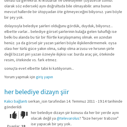
olması da gerekirdi. ki iktidarlar ve belediyeler (siyasette somut
olarak söz edersek) aynı doğrultuda bile olmayabilir. ama bunun
mevcut hallerde bir ütopyadan öte gitmeyeceğini biliyoruz. yani böyle
bir şey yok.
dolayısıyla belediye şairleri olduğunu gördük, duyduk, biliyoruz...
elbette varlar... belediye görsel şairlerinin kulağa gelen tuhaflığı ise
belki bu alanda bu tür bir flörtle karşılaşmamış olmak. en azından
henüz. ya da görsel şiir yazan şairleri böyle ilişkilendirmemek. oysa
olası her türlü güce yakın olma, sahip olma arzusu ve hırsının şiirle
değil bizzat şiiri yazan özneyle ilişkisi var. burda araç şiir, ötekinde
resim, ötekinde vs. fark etmez.
sonuçta evet elbette tabii ki katılıyorum...
Yorum yapmak için
giriş yapın
her belediye dizayn şiir
Kalıcı bağlantı
serkan_isin
tarafından 14. Temmuz 2011 - 19:14 tarihinde
gönderildi
her belediye dizayn şiir konusu da her bir yerde aynı
Çok iyi!
O
olacak değil ya
@televarolus
? "bize heryer trabzon"
kadar
ise yapacak bir şey yok..
iyi
Puanlar:
18