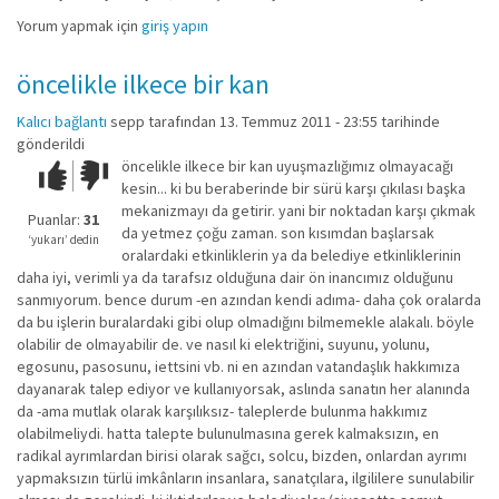
Yorum yapmak için
giriş yapın
öncelikle ilkece bir kan
Kalıcı bağlantı
sepp
tarafından 13. Temmuz 2011 - 23:55 tarihinde
gönderildi
öncelikle ilkece bir kan uyuşmazlığımız olmayacağı
Çok iyi!
O
kesin... ki bu beraberinde bir sürü karşı çıkılası başka
kadar
mekanizmayı da getirir. yani bir noktadan karşı çıkmak
iyi
Puanlar:
31
da yetmez çoğu zaman. son kısımdan başlarsak
değil!
‘yukarı’ dedin
oralardaki etkinliklerin ya da belediye etkinliklerinin
daha iyi, verimli ya da tarafsız olduğuna dair ön inancımız olduğunu
sanmıyorum. bence durum -en azından kendi adıma- daha çok oralarda
da bu işlerin buralardaki gibi olup olmadığını bilmemekle alakalı. böyle
olabilir de olmayabilir de. ve nasıl ki elektriğini, suyunu, yolunu,
egosunu, pasosunu, iettsini vb. ni en azından vatandaşlık hakkımıza
dayanarak talep ediyor ve kullanıyorsak, aslında sanatın her alanında
da -ama mutlak olarak karşılıksız- taleplerde bulunma hakkımız
olabilmeliydi. hatta talepte bulunulmasına gerek kalmaksızın, en
radikal ayrımlardan birisi olarak sağcı, solcu, bizden, onlardan ayrımı
yapmaksızın türlü imkânların insanlara, sanatçılara, ilgililere sunulabilir