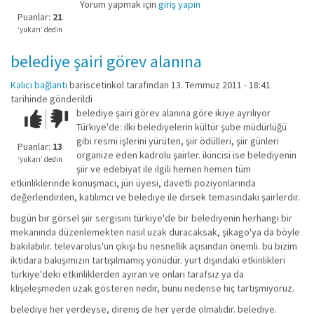
kadar
Yorum yapmak için
giriş yapın
iyi
Puanlar:
21
değil!
‘yukarı’ dedin
belediye şairi görev alanına
Kalıcı bağlantı
bariscetinkol
tarafından 13. Temmuz 2011 - 18:41
tarihinde gönderildi
belediye şairi görev alanına göre ikiye ayrılıyor
Çok iyi!
O
Türkiye'de: ilki belediyelerin kültür şube müdürlüğü
kadar
gibi resmi işlerini yürüten, şiir ödülleri, şiir günleri
iyi
Puanlar:
13
organize eden kadrolu şairler. ikincisi ise belediyenin
değil!
‘yukarı’ dedin
şiir ve edebiyat ile ilgili hemen hemen tüm
etkinliklerinde konuşmacı, jüri üyesi, davetli poziyonlarında
değerlendirilen, katılımcı ve belediye ile dirsek temasındaki şairlerdir.
bugün bir görsel şiir sergisini türkiye'de bir belediyenin herhangi bir
mekanında düzenlemekten nasıl uzak duracaksak, şikago'ya da böyle
bakılabilir. televarolus'un çıkışı bu nesnellik açısından önemli. bu bizim
iktidara bakışımızın tartışılmamış yönüdür. yurt dışındaki etkinlikleri
türkiye'deki etkinliklerden ayıran ve onları tarafsız ya da
klişeleşmeden uzak gösteren nedir, bunu nedense hiç tartışmıyoruz.
belediye her yerdeyse, direniş de her yerde olmalıdır. belediye.