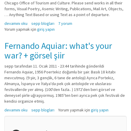
Chicago Office of Tourism and Culture. Please send works in all their
forms, Visual Poetry, Asemic Writing, Publications, Mail Art, Objects,
… Anything Text Based or using Text as a point of departure.
Call for Visual Poetry/Mailart/Fluxus hakkında
devamını oku
sepp blogları
7 yorum
Yorum yapmak için
giriş yapın
Fernando Aquiar: what's your
war? + görsel şiir
sepp
tarafından 11. Ocak 2011 - 23:44 tarihinde gönderildi
Fernando Aquiar, 1956 Poertekiz doğumlu bir şair. Basılı 18 kitabı
mevcutmuş. (9 şiir, 3 gençlik, 6 tane de antoloji) Ayrıca Portekiz,
Almanya, İspanya ve İtalya'da pek çok antolojide ve uluslarası
festivallerde yer almış. (100'den fazla.. ) 1972'den beri görsel ve
deneysel şiirle uğraşıyormuş. 1985'ten beri ayrıca pek çok festivali de
kendisi organize etmiş.
Fernando Aquiar: what's your war? + görsel şiir hakkında
devamını oku
sepp blogları
Yorum yapmak için
giriş yapın