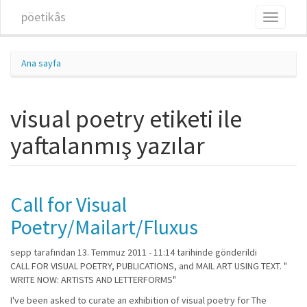
Ana içeriğe atla
pöetikâs
Toggle
navigati
Ana sayfa
visual poetry etiketi ile
yaftalanmış yazılar
Call for Visual
Poetry/Mailart/Fluxus
sepp
tarafından 13. Temmuz 2011 - 11:14 tarihinde gönderildi
CALL FOR VISUAL POETRY, PUBLICATIONS, and MAIL ART USING TEXT. "
WRITE NOW: ARTISTS AND LETTERFORMS"
I've been asked to curate an exhibition of visual poetry for The