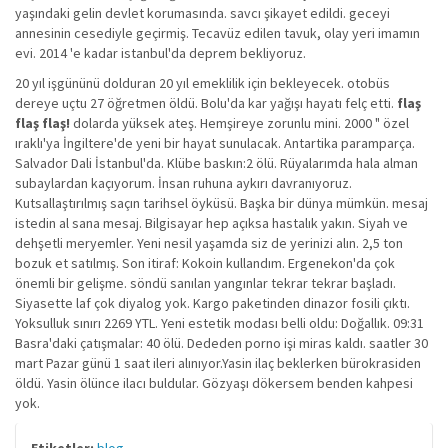
yaşındaki gelin devlet korumasında. savcı şikayet edildi. geceyi
annesinin cesediyle geçirmiş. Tecavüz edilen tavuk, olay yeri imamın
evi. 2014 'e kadar istanbul'da deprem bekliyoruz.
20 yıl işgününü dolduran 20 yıl emeklilik için bekleyecek. otobüs
dereye uçtu 27 öğretmen öldü. Bolu'da kar yağışı hayatı felç etti.
flaş
flaş flaş!
dolarda yüksek ateş. Hemşireye zorunlu mini. 2000 " özel
ıraklı'ya İngiltere'de yeni bir hayat sunulacak. Antartika paramparça.
Salvador Dali İstanbul'da. Klübe baskın:2 ölü. Rüyalarımda hala alman
subaylardan kaçıyorum. İnsan ruhuna aykırı davranıyoruz.
Kutsallaştırılmış saçın tarihsel öyküsü. Başka bir dünya mümkün. mesaj
istedin al sana mesaj. Bilgisayar hep açıksa hastalık yakın. Siyah ve
dehşetli meryemler. Yeni nesil yaşamda siz de yerinizi alın. 2,5 ton
bozuk et satılmış. Son itiraf: Kokoin kullandım. Ergenekon'da çok
önemli bir gelişme. söndü sanılan yangınlar tekrar tekrar başladı.
Siyasette laf çok diyalog yok. Kargo paketinden dinazor fosili çıktı.
Yoksulluk sınırı 2269 YTL. Yeni estetik modası belli oldu: Doğallık. 09:31
Basra'daki çatışmalar: 40 ölü. Dededen porno işi miras kaldı. saatler 30
mart Pazar günü 1 saat ileri alınıyor.Yasin ilaç beklerken bürokrasiden
öldü. Yasin ölünce ilacı buldular. Gözyaşı dökersem benden kahpesi
yok.