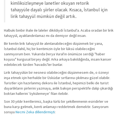
kimliksizleşmeye lanetler okuyan retorik
tahayyüle dayalı şiirler olacak. Kısaca, İstanbul için
lirik tahayyül mümkün değil artık..
Halbuki binbir ihale ile laleler dikildiydi İstanbul'a. Acaba oradan bir lirik
tahayyül, ayaklandırılamaz mı da demiyor değil insan.
Bir kentin lirik tahayyül ile alımlanabileceğini düşünmek bir yana,
İstanbul dahil, hiç bir kentimizin öyle bir lüksü olabileceğini
sanmıyorum ben. Yukarıda Derya Vural'ın önümüze serdiği "haber
koşusu" kurgusal birşey değil. Arka arkaya bakıldığında, insanı kanser
edebilecek türden 'havadis'ler bunlar.
Lirik tahayyülün bir nesnesi olabileceğini düşünmesem de, o özneyi
inşa etmek için herhalde bir Üsküdar sırtlarına çıkılması güzel olabilir.
Turistler için hazırlanmış dekoru ile İstanbul, hepimizi belki de turist
duyarlıkların şiirlerini yazmaya, anlık bakışın perspektife dalıp çıkardığı
boktan hallerini 'öykülemeye' filan itebilir.
Son 30 yıldır kentlerimiz, başka türlü bir şekillenmenin esiridirler ve
buna karşı gelmek, kenti anlamayı reddetmek demektir. Sanıyorum
soruyu
Necmi Zeka dillendirmişti
: