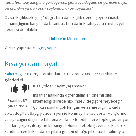
"şehirlerin büyüdüğünü gördüğümüz gibi küçüldüğünü de görecek miyiz
ah efendim ya bu kadar söylenmenin bir faydasını"
Oysa "kişiliksizleşmiş" değil, tam da o kişilik denen şeyden nasibini
almamışlığının karşısında İstanbul, tam da lirik tahayyülün muhayyel
nesnesi de olabilir.
------------- ~ --------------------
Hubble'ın Mercekleri
Yorum yapmak için
giriş yapın
Kısa yoldan hayat
Kalıcı bağlantı
derya
tarafından 13. Haziran 2008 - 1:23 tarihinde
gönderildi
Kısa yoldan hayat yaşanmıyor
Çok iyi!
O
kadar
insanlar hakkında öğrendiğim en önemli bilgi,
iyi
Puanlar:
37
istemediği sürece hiçkimseyi değiştiremeyeceğin..
değil!
‘yukarı’ dedin
Çünkü insanlar çok kırılgan ve zannettiğimiz kadar
aptal değiller. Saygıyı, adam yerine konmayı hakediyorlar ve işlerine
yarayacağını düşünse bile ona zorla dikte edilenlere tepki gösteriyor,
sınırları çiziyor, iletişime kapanıyor. Bunun sebebi güvensizlik. sürekli
kandırılan ve hakkında yargılara gidilen olduğu gibi kabul edilmeyip