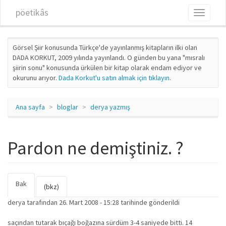
Ana içeriğe atla
pöetikâs
Toggle
navigati
Görsel Şiir konusunda Türkçe'de yayınlanmış kitapların ilki olan
DADA KORKUT, 2009 yılında yayınlandı. O günden bu yana "mısralı
şiirin sonu" konusunda ürkülen bir kitap olarak endam ediyor ve
okurunu arıyor.
Dada Korkut'u satın almak için tıklayın
.
Ana sayfa
bloglar
derya yazmış
Pardon ne demiştiniz. ?
Bak
(etkin
Birincil sekmeler
(bkz)
sekme)
derya
tarafından 26. Mart 2008 - 15:28 tarihinde gönderildi
saçından tutarak bıçağı boğazına sürdüm 3-4 saniyede bitti. 14