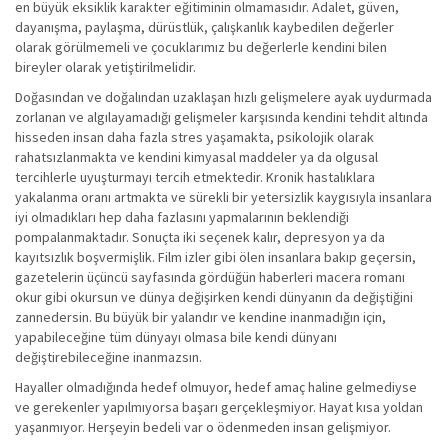
en büyük eksiklik karakter eğitiminin olmamasıdır. Adalet, güven,
dayanışma, paylaşma, dürüstlük, çalışkanlık kaybedilen değerler
olarak görülmemeli ve çocuklarımız bu değerlerle kendini bilen
bireyler olarak yetiştirilmelidir.
Doğasından ve doğalından uzaklaşan hızlı gelişmelere ayak uydurmada
zorlanan ve algılayamadığı gelişmeler karşısında kendini tehdit altında
hisseden insan daha fazla stres yaşamakta, psikolojik olarak
rahatsızlanmakta ve kendini kimyasal maddeler ya da olgusal
tercihlerle uyuşturmayı tercih etmektedir. Kronik hastalıklara
yakalanma oranı artmakta ve sürekli bir yetersizlik kaygısıyla insanlara
iyi olmadıkları hep daha fazlasını yapmalarının beklendiği
pompalanmaktadır. Sonuçta iki seçenek kalır, depresyon ya da
kayıtsızlık boşvermişlik. Film izler gibi ölen insanlara bakıp geçersin,
gazetelerin üçüncü sayfasında gördüğün haberleri macera romanı
okur gibi okursun ve dünya değişirken kendi dünyanın da değiştiğini
zannedersin. Bu büyük bir yalandır ve kendine inanmadığın için,
yapabileceğine tüm dünyayı olmasa bile kendi dünyanı
değiştirebileceğine inanmazsın.
Hayaller olmadığında hedef olmuyor, hedef amaç haline gelmediyse
ve gerekenler yapılmıyorsa başarı gerçekleşmiyor. Hayat kısa yoldan
yaşanmıyor. Herşeyin bedeli var o ödenmeden insan gelişmiyor.