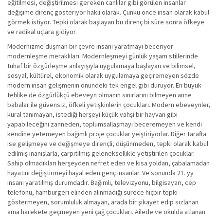
eğitilmesi, değiştirilmesi gereken canlılar gibi görülen insanlar
değişime direnç gösteriyor haklı olarak. Çünkü önce insan olarak kabul
görmek istiyor. Tepki olarak başlayan bu direnç bi süre sonra öfkeye
ve radikal uçlara gidiyor.
Modernizme düşman bir çevre insanı yaratmayı beceriyor
modernleşme meraklıları. Modernleşmeyi günlük yaşam stillerinde
tuhaf bir özgürleşme anlayışıyla uygulamaya başlayan ve bilimsel,
sosyal, kültürel, ekonomik olarak uygulamaya geçiremeyen sözde
modern insan gelişmenin önündeki tek engel gibi duruyor. En büyük
tehlike de özgürlükçü ebeveyn olmanın sınırlarını bilmeyen anne
babalar ile güvensiz, öfkeli yetişkinlerin çocukları. Modern ebeveynler,
kural tanımayan, istediği herşeyi küçük vahşi bir hayvan gibi
yapabileceğini zanneden, toplumsallaşmayı beceremeyen ve kendi
kendine yetemeyen bağımlı proje çocuklar yeiştiriyorlar. Diğer tarafta
ise gelişmeye ve değişmeye dirençli, düşünmeden, tepki olarak kabul
edilmiş inanışlarla, çarpıtılmış geleneksellikle yetiştirilen çocuklar.
Sahip olmadıkları herşeyden nefret eden ve kısa yoldan, çabalamadan
hayatını değiştirmeyi hayal eden genç insanlar. Ve sonunda 21. yy
insanı yaratılmış durumdadır. Bağımlı, televizyonu, bilgisayarı, cep
telefonu, hamburgeri elinden alınmadığı sürece hiçbir tepki
göstermeyen, sorumluluk almayan, arada bir şikayet edip sızlanan
ama harekete geçmeyen yeni çağ çocukları. Ailede ve okulda atlanan