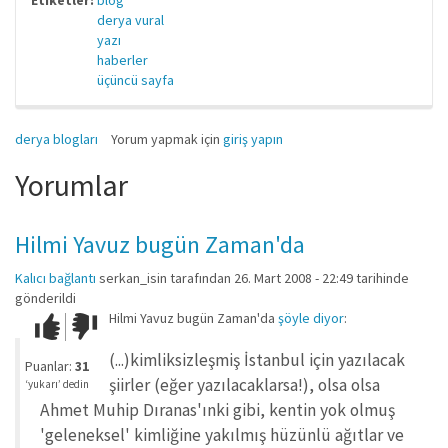
Etiketler:
blog
derya vural
yazı
haberler
üçüncü sayfa
derya blogları
Yorum yapmak için
giriş yapın
Yorumlar
Hilmi Yavuz bugün Zaman'da
Kalıcı bağlantı
serkan_isin
tarafından 26. Mart 2008 - 22:49 tarihinde
gönderildi
Hilmi Yavuz bugün Zaman'da
şöyle diyor
:
Çok iyi!
O
kadar
(...)kimliksizleşmiş İstanbul için yazılacak
iyi
Puanlar:
31
değil!
şiirler (eğer yazılacaklarsa!), olsa olsa
‘yukarı’ dedin
Ahmet Muhip Dıranas'ınki gibi, kentin yok olmuş
'geleneksel' kimliğine yakılmış hüzünlü ağıtlar ve