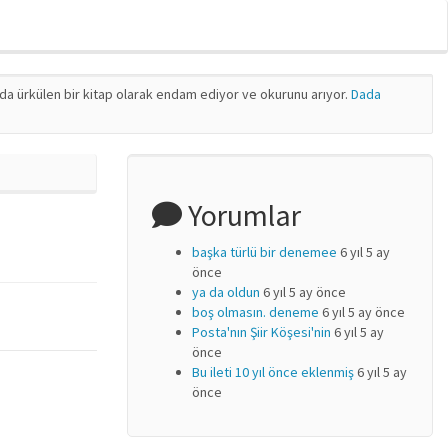
nda ürkülen bir kitap olarak endam ediyor ve okurunu arıyor.
Dada
Yorumlar
başka türlü bir denemee
6 yıl 5 ay
önce
ya da oldun
6 yıl 5 ay önce
boş olmasın. deneme
6 yıl 5 ay önce
Posta'nın Şiir Köşesi'nin
6 yıl 5 ay
önce
Bu ileti 10 yıl önce eklenmiş
6 yıl 5 ay
önce