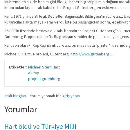
Muhtemelen siz de benim gibi öldüğü haberini görüp kim olduğunu merak e
kitabı bulan kişi olarak kabul edilir. Project Gutenberg en eski ve en uzun
Hart, 1971 yılında Birleşik Devletler Bağımsızlık Bildirgesi'nin ücretsiz, 
kullanıcılara aktarmaya karar verdi. İşte bu başlangıçtan sonra, edebiyatın 
36.000'in üzerinde bedava e-kitabı barındıran Project Gutenberg'in kuruc
Gutenberg Projesi olacak"tı. Bu görüşün şimdilerde pahalı olmayan geniş d
Hart son olarak, RepRap isimli ücretsiz bir masa üstü "printer"ı üzerinde ç
Michael S. Hart ve projesi, Gutenberg:
http://www.gutenberg...
Etiketler:
Michael Stern Hart
ekitap
project gutenberg
craft blogları
Yorum yapmak için
giriş yapın
Yorumlar
Hart öldü ve Türkiye Milli