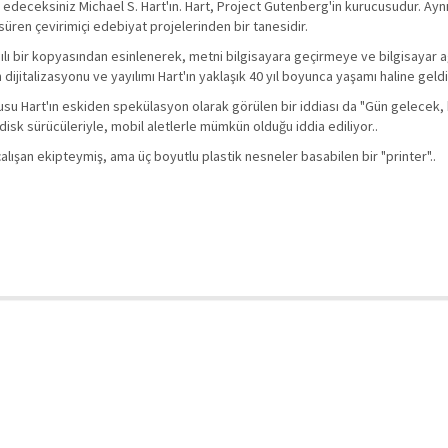
deceksiniz Michael S. Hart'ın. Hart, Project Gutenberg'in kurucusudur. Ayn
 süren çevirimiçi edebiyat projelerinden bir tanesidir.
basılı bir kopyasından esinlenerek, metni bilgisayara geçirmeye ve bilgisayar 
dijitalizasyonu ve yayılımı Hart'ın yaklaşık 40 yıl boyunca yaşamı haline geldi
usu Hart'ın eskiden spekülasyon olarak görülen bir iddiası da "Gün gelecek, 
isk sürücüleriyle, mobil aletlerle mümkün olduğu iddia ediliyor..
alışan ekipteymiş, ama üç boyutlu plastik nesneler basabilen bir "printer"..