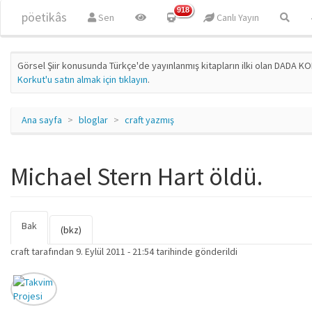
Ana içeriğe atla
918
pöetikâs
Sen
Canlı Yayın
Görsel Şiir konusunda Türkçe'de yayınlanmış kitapların ilki olan DADA KO
Korkut'u satın almak için tıklayın
.
Ana sayfa
bloglar
craft yazmış
Michael Stern Hart öldü.
Bak
(etkin
Birincil sekmeler
(bkz)
sekme)
craft
tarafından 9. Eylül 2011 - 21:54 tarihinde gönderildi