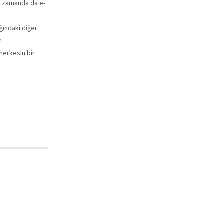
ı zamanda da e-
ağındaki diğer
.
herkesin bir