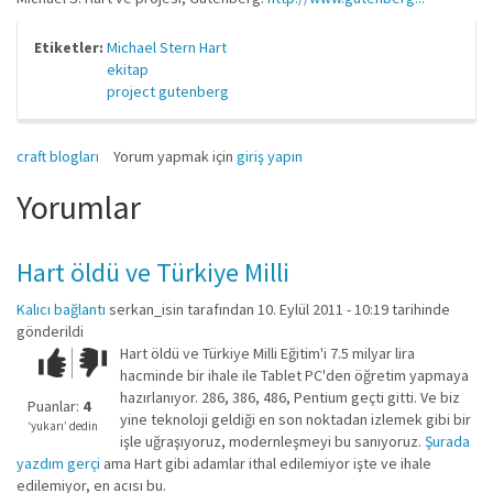
Etiketler:
Michael Stern Hart
ekitap
project gutenberg
craft blogları
Yorum yapmak için
giriş yapın
Yorumlar
Hart öldü ve Türkiye Milli
Kalıcı bağlantı
serkan_isin
tarafından 10. Eylül 2011 - 10:19 tarihinde
gönderildi
Hart öldü ve Türkiye Milli Eğitim'i 7.5 milyar lira
Çok iyi!
O
hacminde bir ihale ile Tablet PC'den öğretim yapmaya
kadar
hazırlanıyor. 286, 386, 486, Pentium geçti gitti. Ve biz
iyi
Puanlar:
4
yine teknoloji geldiği en son noktadan izlemek gibi bir
değil!
‘yukarı’ dedin
işle uğraşıyoruz, modernleşmeyi bu sanıyoruz.
Şurada
yazdım gerçi
ama Hart gibi adamlar ithal edilemiyor işte ve ihale
edilemiyor, en acısı bu.