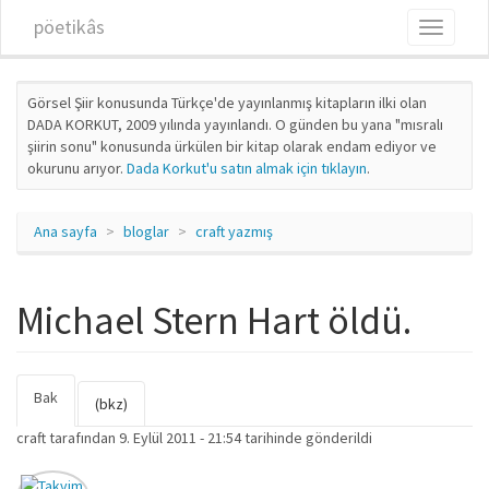
Ana içeriğe atla
pöetikâs
Toggle
navigati
Görsel Şiir konusunda Türkçe'de yayınlanmış kitapların ilki olan
DADA KORKUT, 2009 yılında yayınlandı. O günden bu yana "mısralı
şiirin sonu" konusunda ürkülen bir kitap olarak endam ediyor ve
okurunu arıyor.
Dada Korkut'u satın almak için tıklayın
.
Ana sayfa
bloglar
craft yazmış
Michael Stern Hart öldü.
Bak
(etkin
Birincil sekmeler
(bkz)
sekme)
craft
tarafından 9. Eylül 2011 - 21:54 tarihinde gönderildi