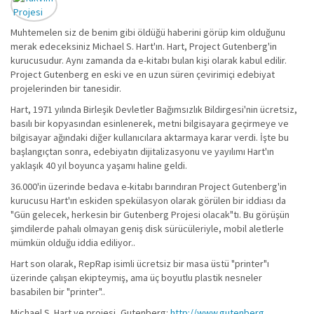
Muhtemelen siz de benim gibi öldüğü haberini görüp kim olduğunu
merak edeceksiniz Michael S. Hart'ın. Hart, Project Gutenberg'in
kurucusudur. Aynı zamanda da e-kitabı bulan kişi olarak kabul edilir.
Project Gutenberg en eski ve en uzun süren çevirimiçi edebiyat
projelerinden bir tanesidir.
Hart, 1971 yılında Birleşik Devletler Bağımsızlık Bildirgesi'nin ücretsiz,
basılı bir kopyasından esinlenerek, metni bilgisayara geçirmeye ve
bilgisayar ağındaki diğer kullanıcılara aktarmaya karar verdi. İşte bu
başlangıçtan sonra, edebiyatın dijitalizasyonu ve yayılımı Hart'ın
yaklaşık 40 yıl boyunca yaşamı haline geldi.
36.000'in üzerinde bedava e-kitabı barındıran Project Gutenberg'in
kurucusu Hart'ın eskiden spekülasyon olarak görülen bir iddiası da
"Gün gelecek, herkesin bir Gutenberg Projesi olacak"tı. Bu görüşün
şimdilerde pahalı olmayan geniş disk sürücüleriyle, mobil aletlerle
mümkün olduğu iddia ediliyor..
Hart son olarak, RepRap isimli ücretsiz bir masa üstü "printer"ı
üzerinde çalışan ekipteymiş, ama üç boyutlu plastik nesneler
basabilen bir "printer"..
Michael S. Hart ve projesi, Gutenberg:
http://www.gutenberg...