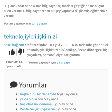
Bugüne kadar satın alınan bilgisayarlar, modası geçtiğinde ne oluyor
bilen var mı? O bilgisayarlardan bir şey yapmayı düşünmüş eğitimcimiz
var mı?
Yorum yapmak için
giriş yapın
teknolojiyle ilişkimizi
Kalıcı bağlantı
craft
tarafından 10. Eylül 2011 - 16:40 tarihinde gönderildi
teknolojiyle ilişkimizi düşündükçe, "erke dönergeci hiç
Çok iyi!
O
yaşadı mı, patron?" diye soruyorum.
kadar
iyi
Puanlar:
14
Yorum yapmak için
giriş yapın
değil!
‘yukarı’ dedin
Yorumlar
başka türlü bir denemee
6 yıl 5 ay önce
ya da oldun
6 yıl 5 ay önce
boş olmasın. deneme
6 yıl 5 ay önce
Posta'nın Şiir Köşesi'nin
6 yıl 5 ay önce