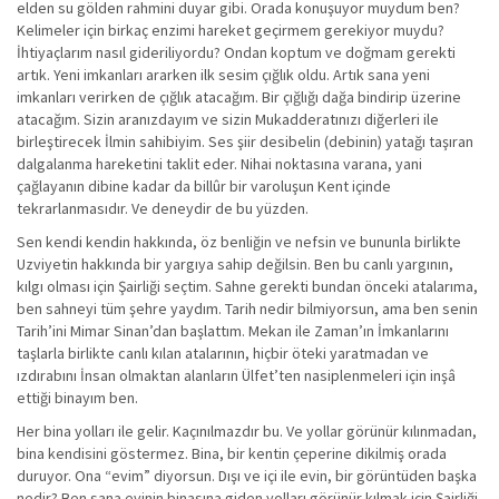
elden su gölden rahmini duyar gibi. Orada konuşuyor muydum ben?
Kelimeler için birkaç enzimi hareket geçirmem gerekiyor muydu?
İhtiyaçlarım nasıl gideriliyordu? Ondan koptum ve doğmam gerekti
artık. Yeni imkanları ararken ilk sesim çığlık oldu. Artık sana yeni
imkanları verirken de çığlık atacağım. Bir çığlığı dağa bindirip üzerine
atacağım. Sizin aranızdayım ve sizin Mukadderatınızı diğerleri ile
birleştirecek İlmin sahibiyim. Ses şiir desibelin (debinin) yatağı taşıran
dalgalanma hareketini taklit eder. Nihai noktasına varana, yani
çağlayanın dibine kadar da billûr bir varoluşun Kent içinde
tekrarlanmasıdır. Ve deneydir de bu yüzden.
Sen kendi kendin hakkında, öz benliğin ve nefsin ve bununla birlikte
Uzviyetin hakkında bir yargıya sahip değilsin. Ben bu canlı yargının,
kılgı olması için Şairliği seçtim. Sahne gerekti bundan önceki atalarıma,
ben sahneyi tüm şehre yaydım. Tarih nedir bilmiyorsun, ama ben senin
Tarih’ini Mimar Sinan’dan başlattım. Mekan ile Zaman’ın İmkanlarını
taşlarla birlikte canlı kılan atalarının, hiçbir öteki yaratmadan ve
ızdırabını İnsan olmaktan alanların Ülfet’ten nasiplenmeleri için inşâ
ettiği binayım ben.
Her bina yolları ile gelir. Kaçınılmazdır bu. Ve yollar görünür kılınmadan,
bina kendisini göstermez. Bina, bir kentin çeperine dikilmiş orada
duruyor. Ona “evim” diyorsun. Dışı ve içi ile evin, bir görüntüden başka
nedir? Ben sana evinin binasına giden yolları görünür kılmak için Şairliği