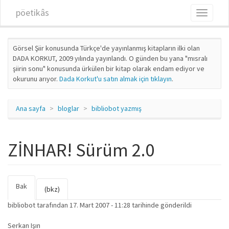
Ana içeriğe atla
pöetikâs
Toggle
navigati
Görsel Şiir konusunda Türkçe'de yayınlanmış kitapların ilki olan
DADA KORKUT, 2009 yılında yayınlandı. O günden bu yana "mısralı
şiirin sonu" konusunda ürkülen bir kitap olarak endam ediyor ve
okurunu arıyor.
Dada Korkut'u satın almak için tıklayın
.
Ana sayfa
bloglar
bibliobot yazmış
ZİNHAR! Sürüm 2.0
Bak
(etkin
Birincil sekmeler
(bkz)
sekme)
bibliobot
tarafından 17. Mart 2007 - 11:28 tarihinde gönderildi
Serkan Işın