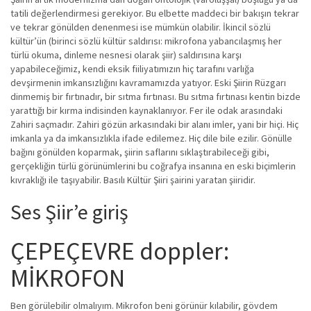
tatili değerlendirmesi gerekiyor. Bu elbette maddeci bir bakışın tekrar
ve tekrar gönülden denenmesi ise mümkün olabilir. İkincil sözlü
kültür’ün (birinci sözlü kültür saldırısı: mikrofona yabancılaşmış her
türlü okuma, dinleme nesnesi olarak şiir) saldırısına karşı
yapabileceğimiz, kendi eksik fiiliyatımızın hiç tarafını varlığa
devşirmenin imkansızlığını kavramamızda yatıyor. Eski Şiirin Rüzgarı
dinmemiş bir fırtınadır, bir sıtma fırtınası. Bu sıtma fırtınası kentin bizde
yarattığı bir kırma indisinden kaynaklanıyor. Fer ile odak arasındaki
Zahiri saçmadır. Zahiri gözün arkasındaki bir alanı imler, yani bir hiçi. Hiç
imkanla ya da imkansızlıkla ifade edilemez. Hiç dile bile ezilir. Gönülle
bağını gönülden koparmak, şiirin saflarını sıklaştırabileceği gibi,
gerçekliğin türlü görünümlerini bu coğrafya insanına en eski biçimlerin
kıvraklığı ile taşıyabilir. Basılı Kültür Şiiri şairini yaratan şiiridir.
Ses Şiir’e giriş
ÇEPEÇEVRE doppler:
MİKROFON
Ben görülebilir olmalıyım. Mikrofon beni görünür kılabilir, gövdem