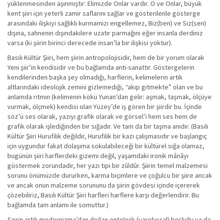
yüklenmesinden aşınmıştır: Elimizde Onlar vardır. O ve Onlar, büyük
kent şiiri için yeterli zamir saflarını sağlar ve gösterilenle gösterge
arasındaki ilişkiyi sağlıklı kurmamızı engellemez, Biz(ben) ve Siz(sen)
dışına, sahnenin dışındakilere uzatır parmağını eğer insanla derdiniz
varsa (ki şiirin birinci derecede insan’la bir ilişkisi yoktur).
Basılı Kültür Şiiri, hem şiirin antropolojisidir, hem de bir yorum olarak
Yeni şiir’in kendisidir ve bu bağlamda anti-sanattır. Göstergelerin
kendilerinden başka şey olmadığı, harflerin, kelimelerin artık
altlarındaki ideolojik zemini gizlemediği, “akıp gitmekte” olan ve bu
anlamda ritmin (kelimenin kökü Yunan’dan gelir: aşmak, taşmak, ölçüye
vurmak, ölçmek) kendisi olan Yüzey’de iş gören bir şiirdir bu. İçinde
söz’ü ses olarak, yazıyı grafik olarak ve görsel’i hem ses hem de
grafik olarak işlediğinden bir sığadır. Ve tam da bir taşma anıdır. (Basılı
Kültür Şiiri Hurufilik değildir, Hurufilik bir kazı çalışmasıdır ve başlangıç
için uygundur fakat dolaşıma sokulabileceği bir kültürel sığa olamaz,
bugünün şiiri harflerdeki gizemi değil, yaşamdaki ironik mânâyı
göstermek zorundadır, her yazı tipi bir zûldûr. Şiirin temel malzemesi
sorunu önümüzde dururken, karma biçimlere ve çoğulcu bir şiire ancak
ve ancak onun malzeme sorununu da şiirin gövdesi içinde içererek
çözebiliriz, Basılı Kültür Şiiri harfleri harflere karşı değerlendirir. Bu
bağlamda tam anlamı ile somuttur.)
Şairin artık modernizma’dan doğan ontolojik (varoluşşal) boşluğu ya da