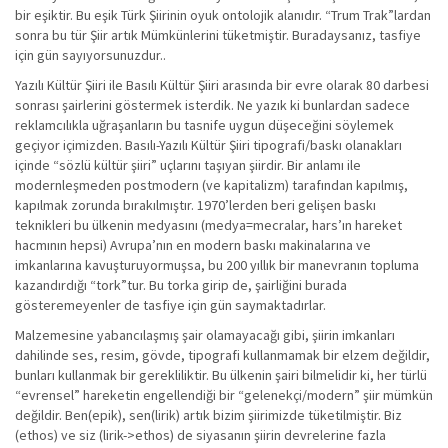
bir eşiktir. Bu eşik Türk Şiirinin oyuk ontolojik alanıdır. “Trum Trak”lardan
sonra bu tür Şiir artık Mümkünlerini tüketmiştir. Buradaysanız, tasfiye
için gün sayıyorsunuzdur..
Yazılı Kültür Şiiri ile Basılı Kültür Şiiri arasında bir evre olarak 80 darbesi
sonrası şairlerini göstermek isterdik. Ne yazık ki bunlardan sadece
reklamcılıkla uğraşanların bu tasnife uygun düşeceğini söylemek
geçiyor içimizden. Basılı-Yazılı Kültür Şiiri tipografi/baskı olanakları
içinde “sözlü kültür şiiri” uçlarını taşıyan şiirdir. Bir anlamı ile
modernleşmeden postmodern (ve kapitalizm) tarafından kapılmış,
kapılmak zorunda bırakılmıştır. 1970’lerden beri gelişen baskı
teknikleri bu ülkenin medyasını (medya=mecralar, hars’ın hareket
hacmının hepsi) Avrupa’nın en modern baskı makinalarına ve
imkanlarına kavuşturuyormuşsa, bu 200 yıllık bir manevranın topluma
kazandırdığı “tork”tur. Bu torka girip de, şairliğini burada
gösteremeyenler de tasfiye için gün saymaktadırlar.
Malzemesine yabancılaşmış şair olamayacağı gibi, şiirin imkanları
dahilinde ses, resim, gövde, tipografi kullanmamak bir elzem değildir,
bunları kullanmak bir gerekliliktir. Bu ülkenin şairi bilmelidir ki, her türlü
“evrensel” hareketin engellendiği bir “gelenekçi/modern” şiir mümkün
değildir. Ben(epik), sen(lirik) artık bizim şiirimizde tüketilmiştir. Biz
(ethos) ve siz (lirik->ethos) de siyasanın şiirin devrelerine fazla