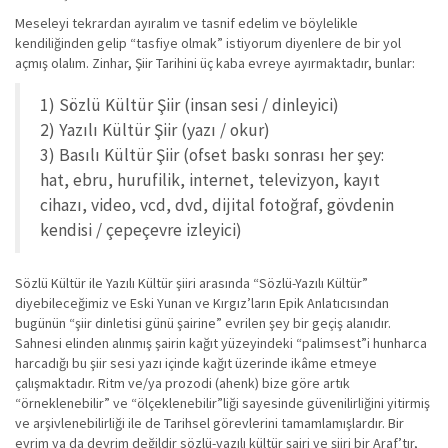
Meseleyi tekrardan ayıralım ve tasnif edelim ve böylelikle
kendiliğinden gelip “tasfiye olmak” istiyorum diyenlere de bir yol
açmış olalım. Zinhar, Şiir Tarihini üç kaba evreye ayırmaktadır, bunlar:
1) Sözlü Kültür Şiir (insan sesi / dinleyici)
2) Yazılı Kültür Şiir (yazı / okur)
3) Basılı Kültür Şiir (ofset baskı sonrası her şey:
hat, ebru, hurufilik, internet, televizyon, kayıt
cihazı, video, vcd, dvd, dijital fotoğraf, gövdenin
kendisi / çepeçevre izleyici)
Sözlü Kültür ile Yazılı Kültür şiiri arasında “Sözlü-Yazılı Kültür”
diyebileceğimiz ve Eski Yunan ve Kırgız’ların Epik Anlatıcısından
bugünün “şiir dinletisi günü şairine” evrilen şey bir geçiş alanıdır.
Sahnesi elinden alınmış şairin kağıt yüzeyindeki “palimsest”i hunharca
harcadığı bu şiir sesi yazı içinde kağıt üzerinde ikâme etmeye
çalışmaktadır. Ritm ve/ya prozodi (ahenk) bize göre artık
“örneklenebilir” ve “ölçeklenebilir”liği sayesinde güvenilirliğini yitirmiş
ve arşivlenebilirliği ile de Tarihsel görevlerini tamamlamışlardır. Bir
evrim ya da devrim değildir sözlü-yazılı kültür şairi ve şiiri bir Araf’tır,