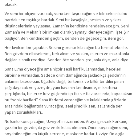
olacak..
Ve seni bir ölçüye vuracak, vururken taşıracağım ve bileceksin ki bu
bardak sen taştıkça bardak. Seni bir kaşağıyla, sesimin ve yakıcı
düşüncelerimin yaylasına, Zaman’ın kendisine rendeleyeceğim. Seni
Zaman’a ve Mekan’a bir imkan olarak yaymayı deneyeceğim. İşte Şiir
başlıyor. Ben kendimden geçtim, senden de geçeceğim. Beni gör.
Her kıvılcım bir çapaktır. Sesimi görünür kılacağım bu termal leke ile.
Ben gövdem elbiselerim, terli alnım ve yüzüm, ellerim ve mikrofonla
dağılan sismik reddiye. Senden öte senden içre, anla diye, anla diye...
Sana Elma diyeceğim ama hiçbir sesli harf kullanmadan, heceleri
birbirine vurmadan. Sadece dilim damağımda şakladıkça şedde’nin
anlamını bileceksin. Uğultulu değil, tertemiz ve billûr bir dilin pınarı
çağıldayacak ve yüzeyde, yani havanın kendisinde, mikrofona
çarptığında, binlerce kez güçlendirilip Hız ve Haz arasında, kapacaksın
bu “sonik harfleri”. Sana ifademi vereceğim ve kulaklarınla gözlerin
arasındaki bağlantıda vuracağım, seni şimdilik sen, sallantıda sen
yapan zorunlulukları..
Nefsinle konuşacağım, Uzviyet’in üzerinden. Araya girecek korkunç
gazabı bir gövde, iki göz ve iki kulak olmanın. Önce soyacağım seni,
soyabileceğim en küçük zerrene, maskene kadar. Uzviyet’in açığa