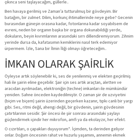
çıkınca seni taşlayacağım, güllerle..
Ben havaya gerilmiş ve Zaman’a tutturulmuş bir gövdeyim. Bir
batağım, bir zulmet. Dilim, korkunç ihtimallerinde neye gebe? Gecenin
burasından güneşin orasına kadar, fotonlarına kadar soyabilsem de
evreni, neden bir organın başka bir organa dokunabildiği yerde,
dokuların, beyin kıvrımlarının arasındaki sırrı dillendiremiyorum. Zihnim
yerinde dursa da, kafatasımın kemiklerini nasıl terk edemiyor
ürpermem. İzle, Sana bir İlmin İliği olmayı öğreteceğim..
İMKAN OLARAK ŞAİRLİK
Öyleyse artık söylenebilir ki, ses de yenilenmiş ve elekten geçirilmiş
hali ile şairin eline geçebilir. Şair için ses artık araçtan, aletten ve
aracıdan ayrılmadan, elektroniğin (techne) imkanları ile mümkündür
yeniden. Sahne önceden kaydedilmiştir. O zaman şiir de uzviyetini
(biçim ve biçem) şairin üzerinden geçerken kazanır, tıpkı canlı bir yargı
gibi. Ses, ritmi değil, ahengi değil, bir gövdenin, şairin gövdesinin
çatırtılarının sesidir. Şiir öncesi ile şiir sonrası arasındaki yaylayı
güçlendirmek içindir her mikrofon, amfi ya da ekolayzır, her efekt.
O cızırtıları, o çapakları duyuyorum*. İçimden, ta derinden geliyor
onlar. Doğum öncesinin rahat ve huzurlu yaşamını, annemin ekmek