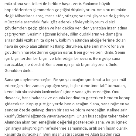
mikrofona ses telleri ile birlikte hayat verir. Yankımın büyük
hoparlörlerden işlenmeden geçtiğini düşünüyorum. Ama bu mümkün
değil! Milyarlarca araç, transistör, süzgeç sesimi işliyor ve değiştiriyor.
Müezzinle aramdaki farkı göz ederek söyleyebiliyorum ki sizi
gövdemden geçip giden ve her dakika yeniden yaratılan İnsan adına
çağırıyorum. Sesimin ağzımın içinde, dilim dudaklarım ve damağım
arasındaki vızıltısını ta dipten, kalbimin altından akciğerlerime dolan
hava ile çekip alan zihnim katlanıp dururken, işte seni mikrofona ve
gövdemin hareketlerine çağıran esrar. Beni gör ve beni dinle. Senin
için biçimlerden bir biçim ve bilmediğin bir sesim. Beni gelip sana
soracaklar, ne derdin? Ben senin için şimdi biçim alıyorum. Dinle.
Gönülden dinle..
Sana şiir söylemeyeceğim. Bir şiir yazacağım şimdi hatta bir şiiri imâl
edeceğim. Her zaman yaptığım şeyi, hiçbir denetime tabî tutmadan,
kendi bürokrasisinin kıvılcımları* içinde sana göstereceğim. Onu
duyacak, bana bakacak ve onunla kendinden geçerken benden kopup
gideceksin. Kopup gittiğin yerde ben olacağım. Sana, sana rağmen ve
senden ötede çınlayıp duran bir ses ve biçim vereceğim. Kelimelerin
kesif yüzlerini ağzımda yuvarlayacağım. Onları kusacağım teker teker.
Alnımdan akan ter, emeğimin değerini gösterecek sana. Ve su içmek
için araya sıkıştırdığım nefeslenme zamanında, artık sen İnsan olarak
karşımda duracaksın. Beni insanlaştıracaksın ve Allah bizden razı