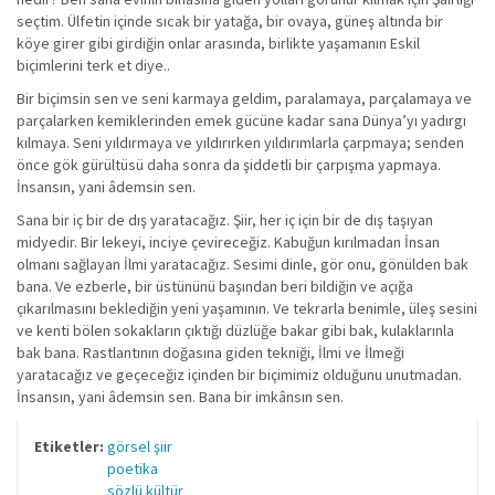
seçtim. Ülfetin içinde sıcak bir yatağa, bir ovaya, güneş altında bir
köye girer gibi girdiğin onlar arasında, birlikte yaşamanın Eskil
biçimlerini terk et diye..
Bir biçimsin sen ve seni karmaya geldim, paralamaya, parçalamaya ve
parçalarken kemiklerinden emek gücüne kadar sana Dünya’yı yadırgı
kılmaya. Seni yıldırmaya ve yıldırırken yıldırımlarla çarpmaya; senden
önce gök gürültüsü daha sonra da şiddetli bir çarpışma yapmaya.
İnsansın, yani âdemsin sen.
Sana bir iç bir de dış yaratacağız. Şiir, her iç için bir de dış taşıyan
midyedir. Bir lekeyi, inciye çevireceğiz. Kabuğun kırılmadan İnsan
olmanı sağlayan İlmi yaratacağız. Sesimi dinle, gör onu, gönülden bak
bana. Ve ezberle, bir üstününü başından beri bildiğin ve açığa
çıkarılmasını beklediğin yeni yaşamının. Ve tekrarla benimle, üleş sesini
ve kenti bölen sokakların çıktığı düzlüğe bakar gibi bak, kulaklarınla
bak bana. Rastlantının doğasına giden tekniği, İlmi ve İlmeği
yaratacağız ve geçeceğiz içinden bir biçimimiz olduğunu unutmadan.
İnsansın, yani âdemsin sen. Bana bir imkânsın sen.
Etiketler:
görsel şiir
poetika
sözlü kültür