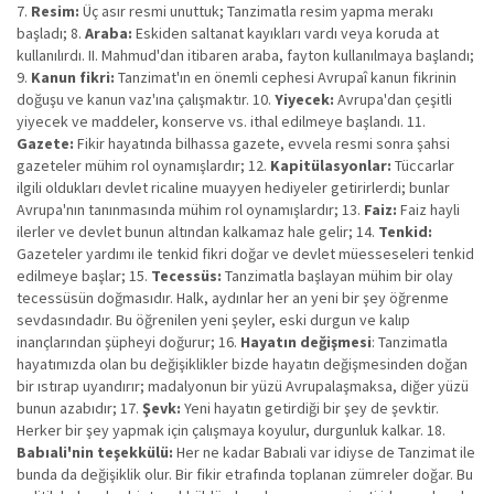
7.
Resim:
Üç asır resmi unuttuk; Tanzimatla resim yapma merakı
başladı; 8.
Araba:
Eskiden saltanat kayıkları vardı veya koruda at
kullanılırdı. II. Mahmud'dan itibaren araba, fayton kullanılmaya başlandı;
9.
Kanun fikri:
Tanzimat'ın en önemli cephesi Avrupaî kanun fikrinin
doğuşu ve kanun vaz'ına çalışmaktır. 10.
Yiyecek:
Avrupa'dan çeşitli
yiyecek ve maddeler, konserve vs. ithal edilmeye başlandı. 11.
Gazete:
Fikir hayatında bilhassa gazete, evvela resmi sonra şahsi
gazeteler mühim rol oynamışlardır; 12.
Kapitülasyonlar:
Tüccarlar
ilgili oldukları devlet ricaline muayyen hediyeler getirirlerdi; bunlar
Avrupa'nın tanınmasında mühim rol oynamışlardır; 13.
Faiz:
Faiz hayli
ilerler ve devlet bunun altından kalkamaz hale gelir; 14.
Tenkid:
Gazeteler yardımı ile tenkid fikri doğar ve devlet müesseseleri tenkid
edilmeye başlar; 15.
Tecessüs:
Tanzimatla başlayan mühim bir olay
tecessüsün doğmasıdır. Halk, aydınlar her an yeni bir şey öğrenme
sevdasındadır. Bu öğrenilen yeni şeyler, eski durgun ve kalıp
inançlarından şüpheyi doğurur; 16.
Hayatın değişmesi
: Tanzimatla
hayatımızda olan bu değişiklikler bizde hayatın değişmesinden doğan
bir ıstırap uyandırır; madalyonun bir yüzü Avrupalaşmaksa, diğer yüzü
bunun azabıdır; 17.
Şevk:
Yeni hayatın getirdiği bir şey de şevktir.
Herker bir şey yapmak için çalışmaya koyulur, durgunluk kalkar. 18.
Babıali'nin teşekkülü:
Her ne kadar Babıali var idiyse de Tanzimat ile
bunda da değişiklik olur. Bir fikir etrafında toplanan zümreler doğar. Bu