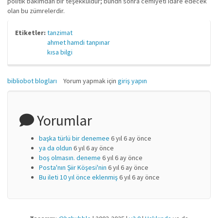
politik bakımdan bir teşekküldür; bundn sonra cemiyeti idare edecek
olan bu zümrelerdir.
Etiketler:
tanzimat
ahmet hamdi tanpınar
kısa bilgi
bibliobot blogları
Yorum yapmak için
giriş yapın
Yorumlar
başka türlü bir denemee
6 yıl 6 ay önce
ya da oldun
6 yıl 6 ay önce
boş olmasın. deneme
6 yıl 6 ay önce
Posta'nın Şiir Köşesi'nin
6 yıl 6 ay önce
Bu ileti 10 yıl önce eklenmiş
6 yıl 6 ay önce