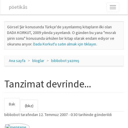
Ana içeriğe atla
pöetikâs
Toggle
navigati
Görsel Şiir konusunda Türkçe'de yayınlanmış kitapların ilki olan
DADA KORKUT, 2009 yılında yayınlandı. O günden bu yana "mısralı
şiirin sonu" konusunda ürkülen bir kitap olarak endam ediyor ve
okurunu arıyor.
Dada Korkut'u satın almak için tıklayın
.
Ana sayfa
bloglar
bibliobot yazmış
Tanzimat devrinde...
Bak
(etkin
Birincil sekmeler
(bkz)
sekme)
bibliobot
tarafından 12. Temmuz 2007 - 0:30 tarihinde gönderildi