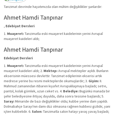
Tanzimat devrinde hayatımızda olan mühim değişiklikler şunlardır:
Ahmet Hamdi Tanpınar
,
Edebiyat Dersleri
1.
Muaşeret:
Tanzimatla eski muaşeret kaidelerinin yerini Avrupaî
muaşeret kaideleri aldı;
Ahmet Hamdi Tanpınar
Edebiyat Dersleri
1.
Muaşeret:
Tanzimatla eski muaşeret kaidelerinin yerini Avrupaî
muaşeret kaideleri aldı; 2.
Mektep:
Avrupaî mektepler açıldı. Bunların
ekserisinin müessesi devlettir. Tanzimat ediplerinin ekserisi artık
medrese yerine bu resmi mekteplerde okumuşlardır; 3.
Giyim:
II.
Mahmud zamanından itibaren kıyafet Avrupalılaşmaya başladı; setre,
pantol, kolalı gömlek, uzun ceket vs. 4.
Belediye:
Bugünkü manada bir
şehir belediyesine ihtiyaç duyuldu, daha sonra tesisine başlandı; 5.
Saray:
Mimaride de bazı değişiklikler oldu; kubbe yerine dam yapıldı.
Dolmabahçe Sarayı'nın damı düz olmasına rağmen kubbesi gizlidir, yani
içten kubbelidir. 6.
Salon:
Tanzimatla salon hatayı yavaş yavaş başladı;