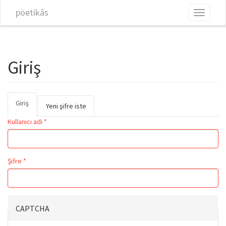
Ana içeriğe atla
pöetikâs
Toggle
navigati
Giriş
Giriş
(etkin
Birincil sekmeler
Yeni şifre iste
sekme)
Kullanıcı adı
*
Şifre
*
CAPTCHA