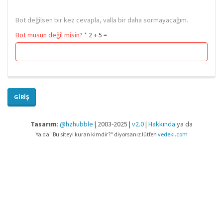
Bot değilsen bir kez cevapla, valla bir daha sormayacağım.
Bot musun değil misin?
*
2 + 5 =
GIRIŞ
Tasarım
:
@hzhubble
| 2003-2025 |
v2.0
|
Hakkında
ya da
Ya da "Bu siteyi kuran kimdir?" diyorsanız lütfen
vedeki.com