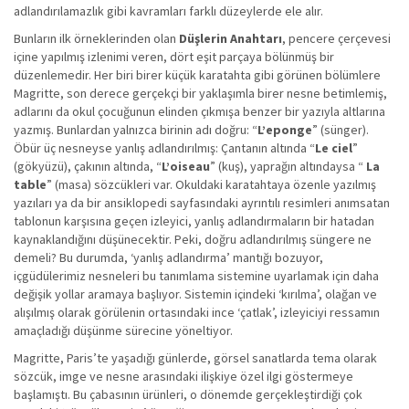
adlandırılamazlık gibi kavramları farklı düzeylerde ele alır.
Bunların ilk örneklerinden olan
Düşlerin Anahtarı
, pencere çerçevesi
içine yapılmış izlenimi veren, dört eşit parçaya bölünmüş bir
düzenlemedir. Her biri birer küçük karatahta gibi görünen bölümlere
Magritte, son derece gerçekçi bir yaklaşımla birer nesne betimlemiş,
adlarını da okul çocuğunun elinden çıkmışa benzer bir yazıyla altlarına
yazmış. Bunlardan yalnızca birinin adı doğru: “
L’eponge
” (sünger).
Öbür üç nesneyse yanlış adlandırılmış: Çantanın altında “
Le ciel
”
(gökyüzü), çakının altında, “
L’oiseau
” (kuş), yaprağın altındaysa “
La
table
” (masa) sözcükleri var. Okuldaki karatahtaya özenle yazılmış
yazıları ya da bir ansiklopedi sayfasındaki ayrıntılı resimleri anımsatan
tablonun karşısına geçen izleyici, yanlış adlandırmaların bir hatadan
kaynaklandığını düşünecektir. Peki, doğru adlandırılmış süngere ne
demeli? Bu durumda, ‘yanlış adlandırma’ mantığı bozuyor,
içgüdülerimiz nesneleri bu tanımlama sistemine uyarlamak için daha
değişik yollar aramaya başlıyor. Sistemin içindeki ‘kırılma’, olağan ve
alışılmış olarak görülenin ortasındaki ince ‘çatlak’, izleyiciyi ressamın
amaçladığı düşünme sürecine yöneltiyor.
Magritte, Paris’te yaşadığı günlerde, görsel sanatlarda tema olarak
sözcük, imge ve nesne arasındaki ilişkiye özel ilgi göstermeye
başlamıştı. Bu çabasının ürünleri, o dönemde gerçekleştirdiği çok