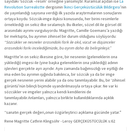
sayıdaki ‘sözcük –resim’ örneğine yansımıştır. Kuramsal açıdan ise
La
Revolution Surrealistte
dergisinin
İkinci Gerçeküstücülük Bildirgesi
’nin
de yayınlandığı sayısına verdiği ilk yazıda araştırmalarının sonuçlarını
ortaya koydu. Sözcük-imge ilişkisi konusunda, her birini resimlerle
örneklediği on sekiz ilke sıralamıştı. Bu ilkeler, sözel dil ile görsel dil
arasındaki ayrımı vurguluyordu. Magritte, Camille Goemans’a yazdığı
bir mektupta, bu ayrımın zihinsel bir durum olduğunu söylüyordu:
“Sözcükler ve nesneler arasındaki fark ile akıl, vücut ve düşünceler
arasındaki farkı incelediğimizde, bu ayrım daha da belirginleşir.”
Magritte’in on sekiz ilkesine göre, bir nesnenin (geleneklerin ona
yüklediği) imgesi ile (yine başka geleneklerin ona yüklediği) adının
işlevleri gerçekte ayrı ayrıdır. Aynı zamanda bağımsızlığı ve eşitliği de
ima eden bu ayrımın ışığında bakılınca, bir sözcük ya da bir imge
gerçek nesnenin yerini alabilir ya da onu tanımlayabilir. Bu, bir ‘zihinsel
görüntü’nün bilinçli biçimde uyandırılmasıyla ortaya çıkar. Ne var ki
sözcükler ve imgeler yalnızca kendi kendilerini de
tanımlayabilir.Anlamları, yalnızca birlikte kullanıldıklarında açıklık
kazanır.
“sanatın gerçek değeri,onun özgürleştirici açıklama gücünde yatar.”
Rene Magritte Cathrin Klingsöhr - Leroy GERÇEKÜSTÜCÜLÜK s:62