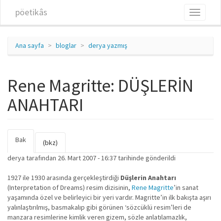
Ana içeriğe atla
pöetikâs
Toggle
navigati
Ana sayfa
bloglar
derya yazmış
Rene Magritte: DÜŞLERİN
ANAHTARI
Bak
(etkin
Birincil sekmeler
(bkz)
sekme)
derya
tarafından 26. Mart 2007 - 16:37 tarihinde gönderildi
1927 ile 1930 arasında gerçekleştirdiği
Düşlerin Anahtarı
(Interpretation of Dreams) resim dizisinin,
Rene Magritte
’in sanat
yaşamında özel ve belirleyici bir yeri vardır. Magritte’in ilk bakışta aşırı
yalınlaştırılmış, basmakalıp gibi görünen ‘sözcüklü resim’leri de
manzara resimlerine kimlik veren gizem, sözle anlatılamazlık,