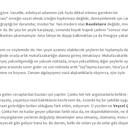
a göre. Vasatlık, edebiyat adamının çok fazla dikkat etmesi gereken bir
ması" örneğin vasat olmak isteğini haykırması değildir, deneyimlemek için ca
uğraştığı bir durumdur, modus'tur. Yani modern olan
Baudelaire
değildir, mo
 da. Bir şeyi bir şeyle karşılayıp, sonunda büyük trajedi çadırını "sonsuz olan
alkarken çıkarmamıştır. Ama fahişe ile düşüp kalkmaktan ya da frengiye yak
mi ve söylemidir de. Her şeyin azamisi olabilecek şeylerin bir toplamıyla 
inde orada artık muhafazakarlığın alanına girmiş olmaktayız. Muhafazakarlı
rşey yükseltgendiği en yüksek noktada, oraya yükseltilmiş diğer şeylerle a
tılaşma arasında sürer gider ve son noktada artık "taş"laşmış kavram, Yasa'ya
enine ve boyuna. Zamanı algılayışımız nasıl alışkanlıklarla oluyorsa, işte öyle.
a gelen cevaplardan bazıları için yaptım. Çünkü tek tek argümanlarla birlikt
ayata, yaşantıya nasıl baktıklarını kestirsem de, özünde hiç bir şekilde u
naat getirdiğim birileri olduğunu fark ettim, ediyorum. O yüzden ne
Veysel 
. Çünkü her ne kadar geçen yıllardan farklı olsa da, ne düşündüklerinde, ne 
önyargılarının yerlerini değiştirip denemişler ama olmamış, olamamış. Konu
yecek gibi geliyor bana bu. Bu durum, belki de onları ya da onlar gibi düşün