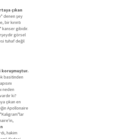
ortaya çıkan
de" denen şey
 bir kırıntı
" kanser gibidir.
rşeydir görsel
esi tuhaf değil
ni koruşmuştur.
ok basitinden
apısını
nı neden
vardır ki?
taya çıkan en
eğin Apollonaire
 "Kaligram"lar
aire'in,
an
rdı, hakim