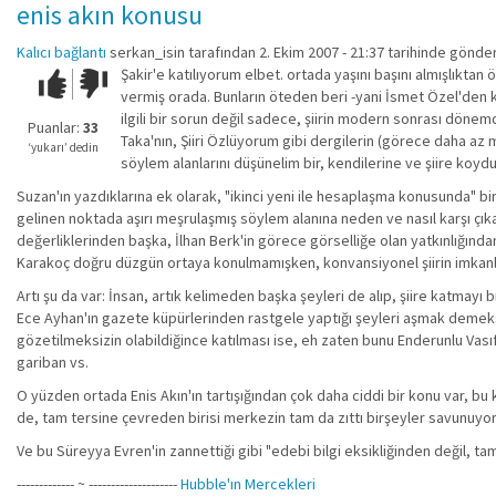
enis akın konusu
Kalıcı bağlantı
serkan_isin
tarafından 2. Ekim 2007 - 21:37 tarihinde gönder
Şakir'e katılıyorum elbet. ortada yaşını başını almışlıkta
Çok iyi!
O
vermiş orada. Bunların öteden beri -yani İsmet Özel'den kala
kadar
ilgili bir sorun değil sadece, şiirin modern sonrası dönemd
iyi
Puanlar:
33
Taka'nın, Şiiri Özlüyorum gibi dergilerin (görece daha a
değil!
‘yukarı’ dedin
söylem alanlarını düşünelim bir, kendilerine ve şiire koyduk
Suzan'ın yazdıklarına ek olarak, "ikinci yeni ile hesaplaşma konusunda" bir
gelinen noktada aşırı meşrulaşmış söylem alanına neden ve nasıl karşı çık
değerliklerinden başka, İlhan Berk'in görece görselliğe olan yatkınlığında
Karakoç doğru düzgün ortaya konulmamışken, konvansiyonel şiirin imkanl
Artı şu da var: İnsan, artık kelimeden başka şeyleri de alıp, şiire katmayı 
Ece Ayhan'ın gazete küpürlerinden rastgele yaptığı şeyleri aşmak demekse e
gözetilmeksizin olabildiğince katılması ise, eh zaten bunu Enderunlu Vası
gariban vs.
O yüzden ortada Enis Akın'ın tartışığından çok daha ciddi bir konu var, bu
de, tam tersine çevreden birisi merkezin tam da zıttı birşeyler savunuyorsa
Ve bu Süreyya Evren'in zannettiği gibi "edebi bilgi eksikliğinden değil, tam
------------- ~ --------------------
Hubble'ın Mercekleri