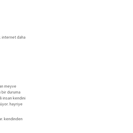
r. internet daha
adan meyve
ı bir duruma
i insan kendini
küyor. hayriye
ar. kendinden