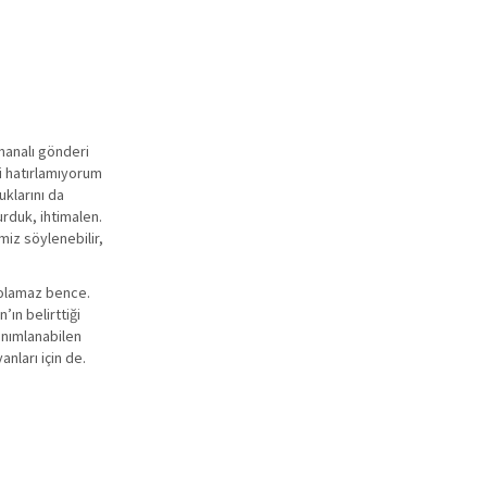
 manalı gönderi
ni hatırlamıyorum
uklarını da
rduk, ihtimalen.
miz söylenebilir,
i olamaz bence.
ın belirttiği
tanımlanabilen
nları için de.