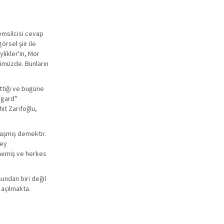
temsilcisi cevap
rsel şiir ile
likler'in, Mor
nümüzde. Bunların
ettiği ve bugüne
ngard"
it Zarifoğlu,
t aşmış demektir.
şey
lmemiş ve herkes
undan biri değil
 açılmakta.