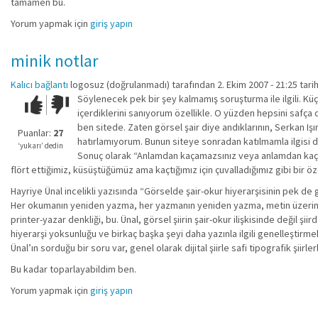
tamamen bu.
Yorum yapmak için
giriş yapın
minik notlar
Kalıcı bağlantı
logosuz (doğrulanmadı)
tarafından 2. Ekim 2007 - 21:25 tari
Söylenecek pek bir şey kalmamış soruşturma ile ilgili. Küç
Çok iyi!
O
içerdiklerini sanıyorum özellikle. O yüzden hepsini safça d
kadar
ben sitede. Zaten görsel şair diye andıklarının, Serkan Işı
iyi
Puanlar:
27
hatırlamıyorum. Bunun siteye sonradan katılmamla ilgisi 
değil!
‘yukarı’ dedin
Sonuç olarak “Anlamdan kaçamazsınız veya anlamdan kaçınam
flört ettiğimiz, küsüştüğümüz ama kaçtığımız için çuvalladığımız gibi bir ö
Hayriye Ünal incelikli yazısında “Görselde şair-okur hiyerarşisinin pek de 
Her okumanın yeniden yazma, her yazmanın yeniden yazma, metin üzerine he
printer-yazar denkliği, bu. Ünal, görsel şiirin şair-okur ilişkisinde değil ş
hiyerarşi yoksunluğu ve birkaç başka şeyi daha yazınla ilgili genelleştirm
Ünal’ın sorduğu bir soru var, genel olarak dijital şiirle safi tipografik şii
Bu kadar toparlayabildim ben.
Yorum yapmak için
giriş yapın