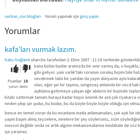
serkan_isin blogları
Yorum yapmak için
giriş yapın
Yorumlar
kafa'ları vurmak lazım.
Kalıcı bağlantı
sharcho
tarafından 2. Ekim 2007 - 11:18 tarihinde gönderildi
bana bütün bunlar aramızda bir sınır varmış da, o kuşakla
Çok iyi!
O
gibi geliyor. yani varlık'taki sorunun soruluş biçimi bile hat
kadar
sevdirmek tabii bir yandan da yayın dünyasını aynı kalarak
iyi
Puanlar:
18
olan, eğer şiir bir taşıma, simgeseş anlamda bir vecd hali i
değil!
‘yukarı’ dedin
açıklama getirmeye çalışan ağır abilerin bir biçimde toplu
kitabı sattırmak tamam buraya kadar hepsi önemli de asıl çok riyakarca ol
neden çıkıp şiir şudur, bu budur, bu da böyle böyle böyle olduğu için olma
bence en temel sorun da bu insanların inatla anlamamaları, çok açık bir i
yaşını başını almış teyzelere, ninelere bir şey söylersiniz, sizin söyled
mevcut değildir onda ve artık algının mekanizmalarına müdahale de söz ko
işe yaramaz.