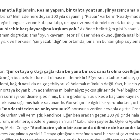
anatla ilgilensin. Resim yapsın, bir tahta yontsun, şiir yazsın; ama 
uşabiliriz? Elimizde neredeyse 100 yıla dayanmış "Pisuar" varken? "Ready-ma
eğin hangisi üzerine kafa patlatıp, ortaya evrensel denilebilecek bir düşünce,
unu birebir karşılayacağına kuşkum yok.
" Az önce belirttiğim gibi "vasatlık
 zaman doğrudur, ama "oyun kavramı, teorisi" üzerinden okunduğunda nasıl bi
n yıllık ve herkesin "şiir yazabildiği" bir ortamda, birisinin bunları çıkıp söylem
or: "
Şiir ortaya çıktığı çağlardan bu yana bir söz sanatı olma özelliği
Örneğin bu sözlü kültüre ait olması mı demektir? Eğer sözlü kültüre ait ise, ç
kalemi, kağıdı nasıl da es geçebiliyoruz? Anlamak mümkün değil. Yazı, bilincin y
r ortaya koyan bilim adamlarına mı bakmalıyız yoksa şiirlerinde "ve" bağlacı
ı sormayı kendisine iş edinmiş, bizim gibiler için bu ülkede kaç tane kaynak 
rkasına sığınmış halde savunandır. Görsel şiir ile ilgili fikir yürütülürken, or
u "
moderniteden ne anlıyorsunuz?
" sorusuna verilen cevapla eşittir. Örn
de Orhan Veli vermiştir, kendince. Eğer ben aradan geçen 100 yıl içinde hala
rum, metinlere, sözlere yansıyan "itiraf" kabilinden şeylerdir. Öyle ki Apollin
en, Metin Cengiz "
Apollinaire yakın bir zamanda dilimize de kazandırıl
mmes
kaç yılında yazıldı? Ortaya çıktığında etrafında nasıl bir sanat çevresi va