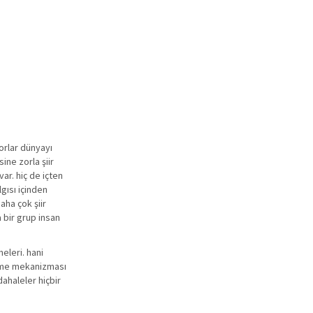
orlar dünyayı
sine zorla şiir
ar. hiç de içten
lgısı içinden
aha çok şiir
 bir grup insan
eleri. hani
şünme mekanizması
ahaleler hiçbir