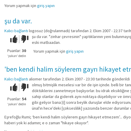
Yorum yapmak için
giriş yapın
şu da var.
Kalıcı bağlantı
logosuz (doğrulanmadı)
tarafından 2. Ekim 2007 - 22:37 tari
şu da var. "zinhar çevresinin" yaptıklarının yeni bulunmayı
Çok iyi!
O
eski matbaadan.
kadar
iyi
Puanlar:
30
Yorum yapmak için
giriş yapın
değil!
‘yukarı’ dedin
'ben kendi halim söylerem gayrı hikayet e
Kalıcı bağlantı
aliomer
tarafından 2. Ekim 2007 - 23:30 tarihinde gönderildi
olmuş bitmişlik meselesi var bir de işin içinde. belli bir 
Çok iyi!
O
döktüklerini zannetmeye başlıyorlar. bu idrak eksikliğine
kadar
sahip olanlar da giderek aynı noktaya düşebiliyor ve ömr
iyi
Puanlar:
54
gibi geliyor bana:))] sonra beylik duruşlar elde ediyorsun
değil!
‘yukarı’ dedin
ünal'ın hece'deki [çokseslilik] yazısında benzer durumlar d
Eşrefoğlu Rumi; ‘ben kendi halim söylerem gayrı hikayet etmezem’... diyor
haberi yok ki adamın; e o zaman "hikaye okuyor".