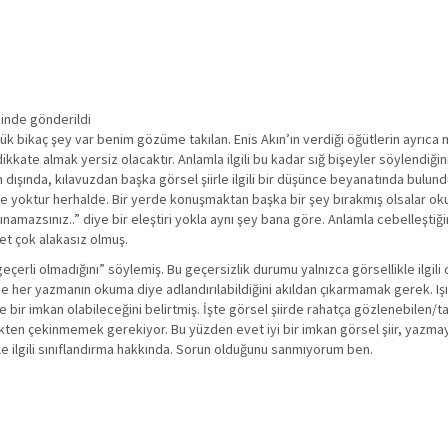
hinde gönderildi
ük bikaç şey var benim gözüme takılan. Enis Akın’ın verdiği öğütlerin ayrıca
ikkate almak yersiz olacaktır. Anlamla ilgili bu kadar sığ bişeyler söylendiği
n dışında, kılavuzdan başka görsel şiirle ilgili bir düşünce beyanatında bulund
de yoktur herhalde. Bir yerde konuşmaktan başka bir şey bırakmış olsalar oku
azsınız..” diye bir eleştiri yokla aynı şey bana göre. Anlamla cebelleştiği
zet çok alakasız olmuş.
geçerli olmadığını” söylemiş. Bu geçersizlik durumu yalnızca görsellikle ilgil
r yazmanın okuma diye adlandırılabildiğini akıldan çıkarmamak gerek. Işın’
iirde bir imkan olabileceğini belirtmiş. İşte görsel şiirde rahatça gözlenebilen/
ekten çekinmemek gerekiyor. Bu yüzden evet iyi bir imkan görsel şiir, yazmaya
rlerle ilgili sınıflandırma hakkında. Sorun olduğunu sanmıyorum ben.