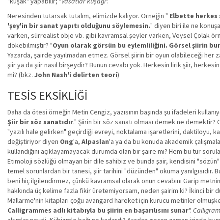
"kuşak" yapabilir; "
vasatlar kuşağı
".
Neresinden tutarsak tutalım, elimizde kalıyor. Örneğin "
Elbette herkes s
'şey'in bir sanat yapıtı olduğunu söylemesin.
" diyen biri ile ne kon
varken, sürrealist obje vb. gibi kavramsal şeyler varken, Veysel Çolak örn
dökebilmiştir? "
Oyun olarak görsün bu eylemliliğini. Görsel şiirin b
Yazarda, şairde yayılmadan etmez. Görsel şiirin bir oyun olabileceği her
şiir ya da şiir nasıl birşeydir? Bunun cevabı yok. Herkesin lirik şiir, herkesi
mi? (bkz.
John Nash'i delirten teori
)
TESİS EKSİKLİĞİ
Daha da ötesi örneğin Metin Cengiz, yazısının başında şu ifadeleri kullanıy
Şiir bir söz sanatıdır
." Şiirin bir söz sanatı olması demek ne demektir? 
"yazılı hale gelirken" geçirdiği evreyi, noktalama işaretlerini, daktiloyu, 
değiştiriyor diyen
Ong
'a,
Alpaslan
'a ya da bu konuda akademik çalışmala
kullandığını açıklayamayacak durumda olan bir şaire mi? Hem bu tür sorular
Etimoloji sözlüğü olmayan bir dile sahibiz ve bunda şair, kendisini "sözün" a
temel sorunlardan bir tanesi, şiir tarihini "düzünden" okuma yanılgısıdır. B
beni hiç ilgilendirmez, çünkü kavramsal olarak onun cevabını Garip metnin
hakkında üç kelime fazla fikir üretemiyorsam, neden şairim ki? İkinci bir du
Mallarme'nin kitapları çoğu avangard hareket için kurucu metinler olmuşk
Calligrammes adlı kitabıyla bu şiirin en başarılısını sunar
".
Calligra