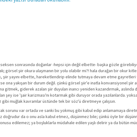
, seksen sonrasında doğanlar -hepsi için değil elbette- başka gözle görebiliy
alı; görsel şiir okura ulaşmanın bir yolu olabilir mi?! hala durağan bir okur kitle
, şiir yayını elbette, hareketlendirip elinde tutmaya devam etme gayretleri v
se ona yakışan bir durum değil. çünkü görsel şiir'e inatla konvansiyonel şiir a
ma gitmek, giderek azalan şiir duyulan inancı yeniden kazandırmak, aslında d
an şey ise 'şair karizması'nı kotarmak gibi duruyor orada yazılanlarda. yoksa
z gibi muğlak kavramlar üstünde tek bir söz'ü diretmeye çalışsın.
drak sorunu var ortada ve sanki bu yokmuş gibi kabul edip anlamamaya diretm
iğiniz doğrudur da o onu asla kabul etmez, düşünmez bile; çünkü öyle bir dü
nusu edilemez; ya boşluklarla müdahale edilen yaşlı delirir ya da bütün müd