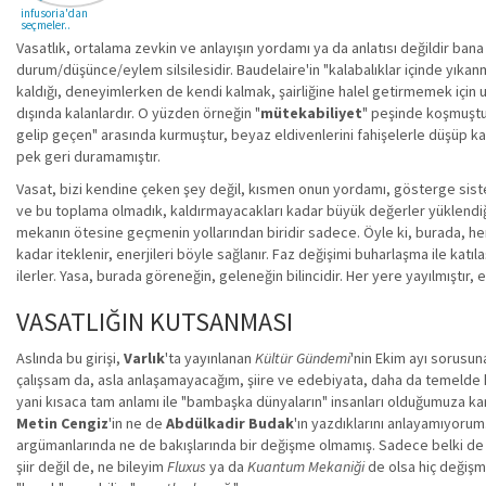
infusoria'dan
seçmeler..
Vasatlık, ortalama zevkin ve anlayışın yordamı ya da anlatısı değildir ban
durum/düşünce/eylem silsilesidir. Baudelaire'in "kalabalıklar içinde yıkan
kaldığı, deneyimlerken de kendi kalmak, şairliğine halel getirmemek için 
dışında kalanlardır. O yüzden örneğin "
mütekabiliyet
" peşinde koşmuştur
gelip geçen" arasında kurmuştur, beyaz eldivenlerini fahişelerle düşüp k
pek geri duramamıştır.
Vasat, bizi kendine çeken şey değil, kısmen onun yordamı, gösterge siste
ve bu toplama olmadık, kaldırmayacakları kadar büyük değerler yüklendiğ
mekanın ötesine geçmenin yollarından biridir sadece. Öyle ki, burada, he
kadar iteklenir, enerjileri böyle sağlanır. Faz değişimi buharlaşma ile ka
ilerler. Yasa, burada göreneğin, geleneğin bilincidir. Her yere yayılmıştır, 
VASATLIĞIN KUTSANMASI
Aslında bu girişi,
Varlık
'ta yayınlanan
Kültür Gündemi
'nin Ekim ayı sorusun
çalışsam da, asla anlaşamayacağım, şiire ve edebiyata, daha da temelde h
yani kısaca tam anlamı ile "bambaşka dünyaların" insanları olduğumuza ka
Metin Cengiz
'in ne de
Abdülkadir Budak
'ın yazdıklarını anlayamıyorum
argümanlarında ne de bakışlarında bir değişme olmamış. Sadece belki de 
şiir değil de, ne bileyim
Fluxus
ya da
Kuantum Mekaniği
de olsa hiç değişme