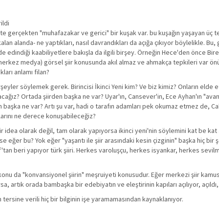
ildi
n öte gerçekten "muhafazakar ve gerici" bir kuşak var. bu kuşağın yaşayan üç 
n alanda- ne yaptıkları, nasıl davrandıkları da açığa çıkıyor böylelikle. Bu, gö
e edindiği kaabiliyetlere bakışla da ilgili birşey. Örneğin Hece'den önce Birey
z merkez medya) görsel şiir konusunda akıl almaz ve ahmakça tepkileri var ö
ları anlamı filan?
şeyler söylemek gerek. Birincisi İkinci Yeni kim? Ve biz kimiz? Onların elde 
acağız? Ortada şiirden başka ne var? Uyar'ın, Cansever'in, Ece Ayhan'ın "ava
n başka ne var? Artı şu var, hadi o tarafın adamları pek okumaz etmez de, Cah
arını ne derece konuşabileceğiz?
bir idea olarak değil, tam olarak yapıyorsa ikinci yeni'nin söylemini kat be ka
ğer bu? Yok eğer "yaşantı ile şiir arasındaki kesin çizginin" başka hiç bir 
f'tan beri yapıyor türk şiiri. Herkes varoluşçu, herkes isyankar, herkes sevi
 konu da "konvansiyonel şiirin" meşruiyeti konusudur. Eğer merkezi şiir kamus
, artık orada bambaşka bir edebiyatın ve eleştirinin kapıları açılıyor, açıldı,
 tersine verili hiç bir bilginin işe yaramamasından kaynaklanıyor.