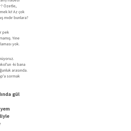
ram) ifadesi
r? Özetle,
emek ki! Az çok
ış mıdır bunlara?
ar pek
amamış. Yine
klaması yok.
ünüyoruz.
nkol'un -ki bana
oğunluk arasında.
amp'a sormak
dında gül
siyem
liyle
e