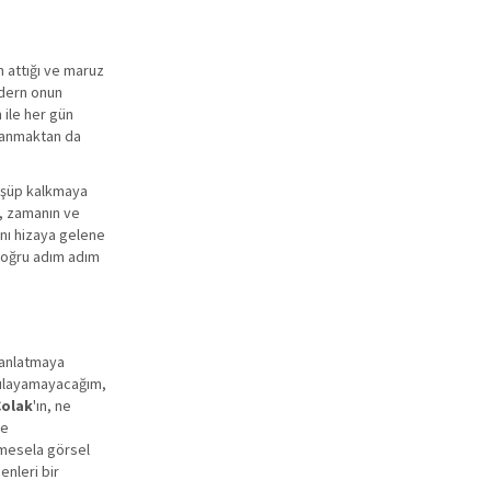
n attığı ve maruz
dern onun
 ile her gün
alanmaktan da
düşüp kalkmaya
k, zamanın ve
ynı hizaya gelene
 doğru adım adım
e anlatmaya
ygulayamayacağım,
Çolak
'ın, ne
de
 mesela görsel
enleri bir