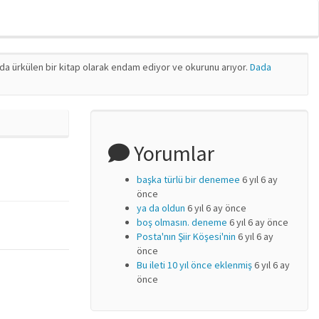
nda ürkülen bir kitap olarak endam ediyor ve okurunu arıyor.
Dada
Yorumlar
başka türlü bir denemee
6 yıl 6 ay
önce
ya da oldun
6 yıl 6 ay önce
boş olmasın. deneme
6 yıl 6 ay önce
Posta'nın Şiir Köşesi'nin
6 yıl 6 ay
önce
Bu ileti 10 yıl önce eklenmiş
6 yıl 6 ay
önce