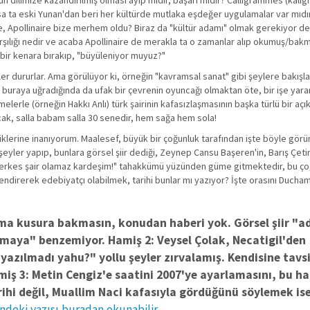
dilimize kazandırılmış olması ayıp mıdır, başarı mıdır? Calligrammes (kalig
sa ta eski Yunan'dan beri her kültürde mutlaka eşdeğer uygulamalar var mıdı
de, Apollinaire bize merhem oldu? Biraz da "kültür adamı" olmak gerekiyor d
arşılığı nedir ve acaba Apollinaire de merakla ta o zamanlar alıp okumuş/bakm
bir kenara bırakıp, "büyüleniyor muyuz?"
r dururlar. Ama görülüyor ki, örneğin "kavramsal sanat" gibi şeylere bakışl
buraya uğradığında da ufak bir çevrenin oyuncağı olmaktan öte, bir işe yar
lerle (örneğin Hakkı Anlı) türk şairinin kafasızlaşmasının başka türlü bir açı
ıncak, salla babam salla 30 senedir, hem sağa hem sola!
iklerine inanıyorum. Maalesef, büyük bir çoğunluk tarafından işte böyle gör
şeyler yapıp, bunlara görsel şiir dediği, Zeynep Cansu Başeren'in, Barış Çeti
ile "herkes şair olamaz kardeşim!" tahakkümü yüzünden güme gitmektedir, bu ç
ndirerek edebiyatçı olabilmek, tarihi bunlar mı yazıyor? İşte orasını Duch
ma kusura bakmasın, konudan haberi yok. Görsel şiir "a
ymaya" benzemiyor. Hamiş 2: Veysel Çolak, Necatigil'den
yazılmadı yahu?" yollu şeyler zırvalamış. Kendisine tav
iş 3: Metin Cengiz'e saatini 2007'ye ayarlamasını, bu ha
rihi değil, Muallim Naci kafasıyla gördüğünü söylemek is
deki yazısı buradan okunabilir.