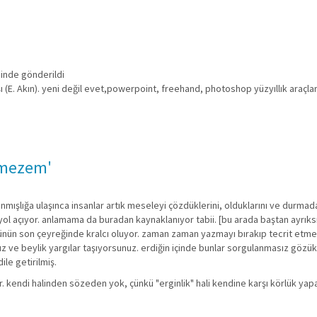
hinde gönderildi
şı (E. Akın). yeni değil evet,powerpoint, freehand, photoshop yüzyıllık araçla
tmezem'
tanınmışlığa ulaşınca insanlar artık meseleyi çözdüklerini, olduklarını ve durm
 yol açıyor. anlamama da buradan kaynaklanıyor tabii. [bu arada baştan ayrıks
ünün son çeyreğinde kralcı oluyor. zaman zaman yazmayı bırakıp tecrit etmel
uz ve beylik yargılar taşıyorsunuz. erdiğin içinde bunlar sorgulanmasız gözü
ile getirilmiş.
. kendi halinden sözeden yok, çünkü "erginlik" hali kendine karşı körlük yap