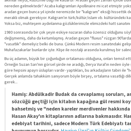
akımlar neydi, Kübizmle bağı ne kadardı? Aradan geçen zaman içinde bunun 
nereden gelmektedir? Acaba kaligramları Apollinaire mi icat etmiştir yok
aradan geçen bunca yıl içinde neremizde bir "kaligram" eksiği hissettik 
meraklı olmak gerekiyor. Kaligram'ın türk/kültür/islam vb. kültüründeki k
Yoksa biz, muhteşem aydınlanma gözlüklerimizle elimizdeki hatt sanatını 
1980 sonrasında bir çok şeyin eskiye nazaran daha özensiz olduğunu söyle
değişmemiş, daha da ketumlaşmış. Aradan geçen "fluxus" rüzgarı 90'larda 
"vasatlık" demeliyiz belki de buna. Çünkü Modern resim sanatındaki gelişme
Muhafazakarlar bunlardır işte. Klişe ile nostalji arasında kurulmuş bir sal
Bu üç adamın, büyük bir çoğunluğun ortalaması olduğuna, onları temsil ett
Örneğin Suzan Sarı'nın görsel şiirde ne aradığı, Derya Vural'ın neden öyle 
göre hepsini apayrı üslupları vardır- yaptıkları, bu arkadaşların tabiri 
Gerçek anlamda tahakküm sanıyorum böyle birşey, ortalama vasatlığı dille
gerek...
Hamiş: Abdülkadir Budak da cevaplamış soruları, a
sözcüğü geçtiği için kitabın kapağına gül resmi ko
bahsetmiş ve "neden kareler merdivenler hakkında 
Hasan Akay'ın kitaplarının adlarına bakmasıdır. Ham
edebiyat tarihini, sadece Modern Türk Edebiyatı ta
boynumun borcudur.
Hayriye Ünal'ın Kültür Gündemi'n