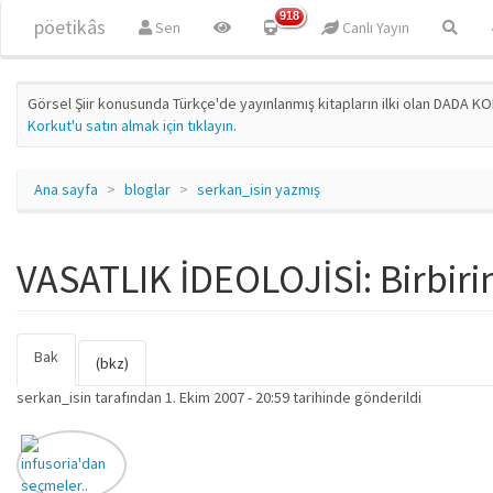
Ana içeriğe atla
918
pöetikâs
Sen
Canlı Yayın
Görsel Şiir konusunda Türkçe'de yayınlanmış kitapların ilki olan DADA KO
Korkut'u satın almak için tıklayın
.
Ana sayfa
bloglar
serkan_isin yazmış
VASATLIK İDEOLOJİSİ: Birbiri
Bak
(etkin
Birincil sekmeler
(bkz)
sekme)
serkan_isin
tarafından 1. Ekim 2007 - 20:59 tarihinde gönderildi