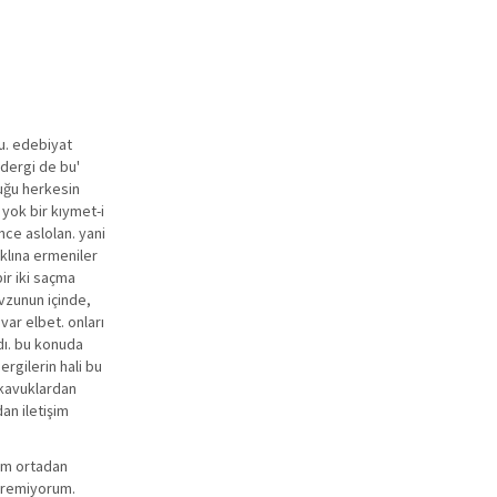
bu. edebiyat
'dergi de bu'
duğu herkesin
 yok bir kıymet-i
nce aslolan. yani
klına ermeniler
ir iki saçma
vzunun içinde,
var elbet. onları
ldı. bu konuda
rgilerin hali bu
lkavuklardan
an iletişim
rım ortadan
göremiyorum.