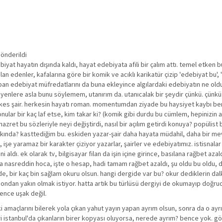
gönderildi
biyat hayatın dışında kaldı, hayat edebiyata afili bir çalım attı. temel etken 
ilan edenler, kafalarına göre bir komik ve acıklı karikatür çizip 'edebiyat bu', 
apan edebiyat müfredatlarını da buna ekleyince algılardaki edebiyatın ne ol
eyenlere asla bunu söylemem, utanırım da. utanıcalak bir şeydir çünkü. çünkü
 herkes şair. herkesin hayatı roman. momentumdan ziyade bu haysiyet kaybı be
lar bir kaç laf etse, kim takar ki? (komik gibi durdu bu cümlem, hepinizin a
zret bu sözleriyle neyi değiştirdi, nasıl bir açılım getirdi konuya? popülist b
akkında? kasttediğim bu. eskiden yazar-şair daha hayata müdahil, daha bir me
işe yaramaz bir karakter çiziyor yazarlar, şairler ve edebiyatımız. istisnalar 
ldı. ek olarak tv, bilgisayar filan da işin içine girince, basılana rağbet aza
a nasreddin hoca, işte o hesap, hadi tamam rağbet azaldı, şu oldu bu oldu, de
 de, bir kaç bin sağlam okuru olsun. hangi dergide var bu? okur dediklerin da
ye ondan yakın olmak istiyor. hatta artık bu türlüsü dergiyi de okumayıp doğrud
bence uşak değil.
amaçlarını bilerek yola çıkan yahut yayın yapan ayrım olsun, sonra da o ay
leri istanbul'da çıkanların birer kopyası oluyorsa, nerede ayrım? bence yok. 