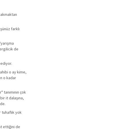
e bakmaktan
şünüz farklı
l/yarışma
ergilicik de
 ediyor.
sahibi o ay kime,
an o kadar
r" tanımının çok
ir it dalaşına,
zde.
 tuhaflık yok
t ettiğini de