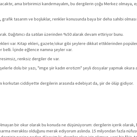
lacaktır, ama birbirimizi kandırmayalım, bu dergilerin çoğu Merkez olmaya, 
lik, grafik tasarım ve boşluklar, renkler konusunda baya bir deha sahibi olması
arak. Dağıtımcı da satılan üzerinden %50 alarak devam ettiriyor bunu.
kleri var. Kitap ekleri, gazete/okur gibi şeylere dikkat ettiklerinden popüler
r belli. İçinde eğlence namına şeyler var.
resimsiz, renksiz dergiler de var.
şelerle dolu bir yazı, "imge şiir kadın erotizm" şeyli dosyalar yapmak okura
amı korkutan ciddiyette dergilerin arasında edebiyat da, şiir de ölüp gidiyor.
mayan bir okur olarak bu konuda ne düşünüyorum: dergilerin içerik olarak, 
karma meraklısı olduğunu merak ediyorum aslında. 15 milyondan fazla nüfusu