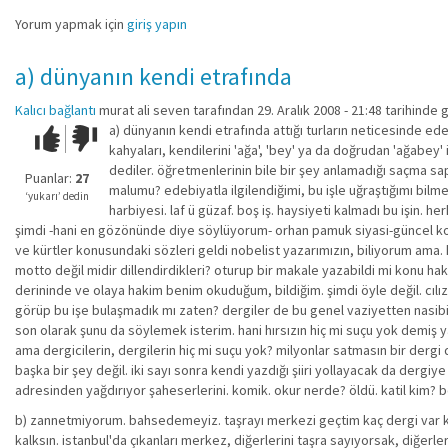
Yorum yapmak için
giriş yapın
a) dünyanın kendi etrafında
Kalıcı bağlantı
murat ali seven
tarafından 29. Aralık 2008 - 21:48 tarihinde 
a) dünyanın kendi etrafında attığı turların neticesinde ede
Çok iyi!
O
kahyaları, kendilerini 'ağa', 'bey' ya da doğrudan 'ağabey' 
kadar
dediler. öğretmenlerinin bile bir şey anlamadığı saçma s
iyi
Puanlar:
27
malumu? edebiyatla ilgilendiğimi, bu işle uğraştığımı bilm
değil!
‘yukarı’ dedin
harbiyesi. laf ü güzaf. boş iş. haysiyeti kalmadı bu işin.
şimdi -hani en gözönünde diye söylüyorum- orhan pamuk siyasi-güncel konu
ve kürtler konusundaki sözleri geldi nobelist yazarımızın, biliyorum ama. ha
motto değil midir dillendirdikleri? oturup bir makale yazabildi mi konu h
derininde ve olaya hakim benim okuduğum, bildiğim. şimdi öyle değil. cılız, 
görüp bu işe bulaşmadık mı zaten? dergiler de bu genel vaziyetten nasibini a
son olarak şunu da söylemek isterim. hani hırsızın hiç mi suçu yok demiş y
ama dergicilerin, dergilerin hiç mi suçu yok? milyonlar satmasın bir dergi
başka bir şey değil. iki sayı sonra kendi yazdığı şiiri yollayacak da dergi
adresinden yağdırıyor şaheserlerini. komik. okur nerde? öldü. katil kim? 
b) zannetmiyorum. bahsedemeyiz. taşrayı merkezi geçtim kaç dergi var ki 
kalksın. istanbul'da çıkanları merkez, diğerlerini taşra sayıyorsak, diğer