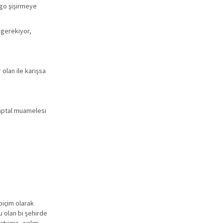
ego şişirmeye
 gerekiyor,
 olan ile karışsa
 aptal muamelesi
biçim olarak
 olan bi şehirde