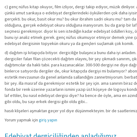
c) genç nüfus kitap okuyor, film izliyor, dergi takip ediyor, müzik dinliy
çünkü umut sarıkaya o edebiyat dergilerindeki öykülerden çok daha iyisini,
gerçekti. bu okur, basit okur mu? bu okur ibrahim sadri okuru mu? tam d
olduğuna, gerçek edebiyat okuru olduğuna inanıyorum. bu da garip bir laf
seçmesi gerekmiyor. diyor ki sen istediğin kadar edebiyat ödülleri koy, 
bunu iyi analiz etmek gerek. genç nüfus okumuyor etmiyor demek yine çuva
edebiyat dergisinin topyekün okuru ya da gençleri suçlamak çok komik.
d) dağıtım işi kitapçıda bitiyor. dergiciliğe bulaşınca bunu daha iyi anladı
dergiciler falan filan çözecekti dağıtım olayını, bir şey çıkmadı sanırım, 
dağıtımcılar da haklı tabii. para kazanacaklar. 300-500 dergiyi ne diye da
binlerce satıyordu dergiler de, okur kitapçıda dergiyi mi bulamıyor? abon
estetik mevzuunun da genel anlamda sallandığını zannetmiyorum. berbat de
bir şey. illa masraf da gerekmiyor estetik bir şey için. ama sanırım biraz d
fonda bir renk üzerine yazarların ismini yazıp üst köşeye de logoyu kond
laf ettiler, bu nasıl edebiyat dergisi diye? ha bence de öyle, ama en azı
gibi oldu, bu sayı erkek dergisi gibi oldu gibi...
hasılı klişeleri aşmaktan geçer yol diye düşünmekteyim. bir de saatlerimi
Yorum yapmak için
giriş yapın
Edebiyat dergiciliğinden anladığımız..