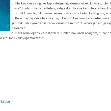
b) Merkez dergiciliği ve taşra dergiciliği denebilecek iki ayrı türden
miyiz? Bunların hedef kitleleri, satış rakamları ve kendilerine koyduk
düşünüldüğünde, fiili durum neden o ayrımın ortadan kalktığını gös
c) Kurumlaşmış dergilerin içeriği, ülkenin 21 milyon genç nüfusunu 
şiir, öykü vb.) yeniden ısıtacak durumda mıdır? Bu etkileşimsizliği s
nelerdir?
d) Dergilerin lojistik ve estetik durumları hakkında (dağıtım, mizanpa
iliriz? Ne eksik yapılmaktadır?
 Haberi)