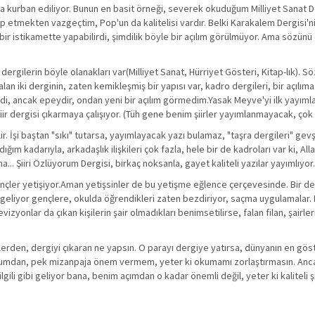
kurban ediliyor. Bunun en basit örneği, severek okuduğum Milliyet Sanat De
 etmekten vazgeçtim, Pop'un da kalitelisi vardır. Belki Karakalem Dergisi'ni
ka bir istikamette yapabilirdi, şimdilik böyle bir açılım görülmüyor. Ama sözünü
 dergilerin böyle olanakları var(Milliyet Sanat, Hürriyet Gösteri, Kitap-lık). 
lan iki derginin, zaten kemikleşmiş bir yapısı var, kadro dergileri, bir açılım
iydi, ancak epeydir, ondan yeni bir açılım görmedim.Yasak Meyve'yi ilk yayıml
iir dergisi çıkarmaya çalışıyor. (Tüh gene benim şiirler yayımlanmayacak, çok 
. İşi baştan "sıkı" tutarsa, yayımlayacak yazı bulamaz, "taşra dergileri" gev
ğım kadarıyla, arkadaşlık ilişkileri çok fazla, hele bir de kadroları var ki, Al
na... Şiiri Özlüyorum Dergisi, birkaç noksanla, gayet kaliteli yazılar yayımlıyor.
en gençler yetişiyor.Aman yetişsinler de bu yetişme eğlence çerçevesinde. Bir d
r geliyor gençlere, okulda öğrendikleri zaten bezdiriyor, saçma uygulamalar. Bi
vizyonlar da çıkan kişilerin şair olmadıkları benimsetilirse, falan filan, şairler
lerden, dergiyi çıkaran ne yapsın. O parayı dergiye yatırsa, dünyanın en göst
 olduğumdan, pek mizanpaja önem vermem, yeter ki okumamı zorlaştırmasın. Anc
ili gibi geliyor bana, benim açımdan o kadar önemli değil, yeter ki kaliteli şii