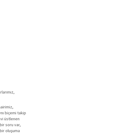
rlarımız,
airimiz,
ynı biçemi takip
evi üstlenen
bir soru var,
 bir oluşuma