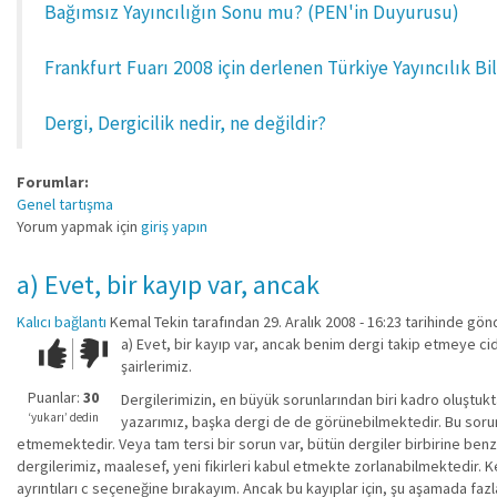
Bağımsız Yayıncılığın Sonu mu? (PEN'in Duyurusu)
Frankfurt Fuarı 2008 için derlenen Türkiye Yayıncılık Bil
Dergi, Dergicilik nedir, ne değildir?
Forumlar:
Genel tartışma
Yorum yapmak için
giriş yapın
a) Evet, bir kayıp var, ancak
Kalıcı bağlantı
Kemal Tekin
tarafından 29. Aralık 2008 - 16:23 tarihinde gönd
a) Evet, bir kayıp var, ancak benim dergi takip etmeye ci
Çok iyi!
O
şairlerimiz.
kadar
iyi
Puanlar:
30
Dergilerimizin, en büyük sorunlarından biri kadro oluştukta
değil!
‘yukarı’ dedin
yazarımız, başka dergi de de görünebilmektedir. Bu sorun d
etmemektedir. Veya tam tersi bir sorun var, bütün dergiler birbirine benzed
dergilerimiz, maalesef, yeni fikirleri kabul etmekte zorlanabilmektedir. K
ayrıntıları c seçeneğine bırakayım. Ancak bu kayıplar için, şu aşamada faz