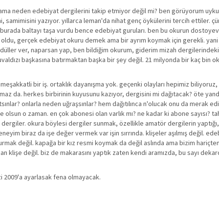
or. ama neden edebiyat dergilerini takip etmiyor değil mi? ben görüyorum uyk
 samimisini yazıyor. yıllarca leman'da nihat genç öykülerini tercih ettiler. ç
a burada baltayı taşa vurdu bence edebiyat guruları. ben bu okurun dostoyev
 oldu, gerçek edebiyat okuru demek ama bir ayrım koymak için gerekli. yani 
ödüller ver, naparsan yap, ben bildiğim okurum, giderim mizah dergilerindeki
ldızı başkasına batırmaktan başka bir şey değil. 21 milyonda bir kaç bin o
m. meşakkatli bir iş. ortaklık dayanışma yok. geçenki olayları hepimiz biliyoruz
çıkmaz da. herkes birbirinin kuyusunu kazıyor, dergisini mi dağıtacak? öte ya
ğıtsınlar? onlarla neden uğraşsınlar? hem dağıtılınca n'olucak onu da merak ed
e olsun o zaman. en çok abonesi olan varlık mı? ne kadar ki abone sayısı? tah
rgiler. okura böylesi dergiler sunmak, özellikle amatör dergilerin yaptığı
eneyim biraz da işe değer vermek var işin sırrında. klişeler aşılmış değil. ede
urmak değil. kapağa bir kız resmi koymak da değil aslında ama bizim hariçten
ndan klişe değil. biz de makarasını yaptık zaten kendi aramızda, bu sayı deka
zi 2009'a ayarlasak fena olmayacak.