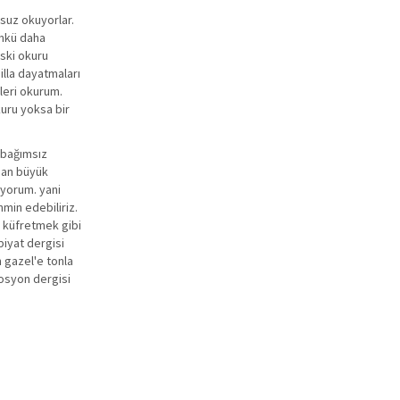
usuz okuyorlar.
ünkü daha
ski okuru
illa dayatmaları
leri okurum.
kuru yoksa bir
, bağımsız
ndan büyük
iyorum. yani
min edebiliriz.
, küfretmek gibi
biyat dergisi
 gazel'e tonla
rosyon dergisi