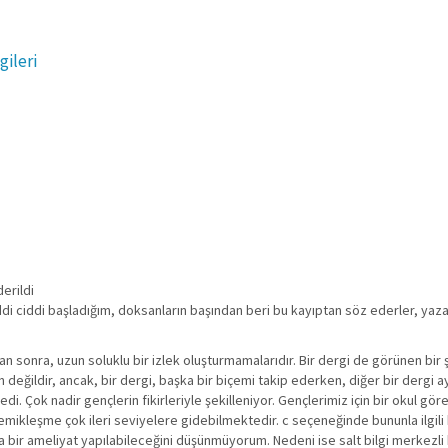
gileri
erildi
ddi ciddi başladığım, doksanların başından beri bu kayıptan söz ederler, yaza
n sonra, uzun soluklu bir izlek oluşturmamalarıdır. Bir dergi de görünen bir ş
eğildir, ancak, bir dergi, başka bir biçemi takip ederken, diğer bir dergi a
i. Çok nadir gençlerin fikirleriyle şekilleniyor. Gençlerimiz için bir okul gör
emikleşme çok ileri seviyelere gidebilmektedir. c seçeneğinde bununla ilgili 
la bir ameliyat yapılabileceğini düşünmüyorum. Nedeni ise salt bilgi merkezli