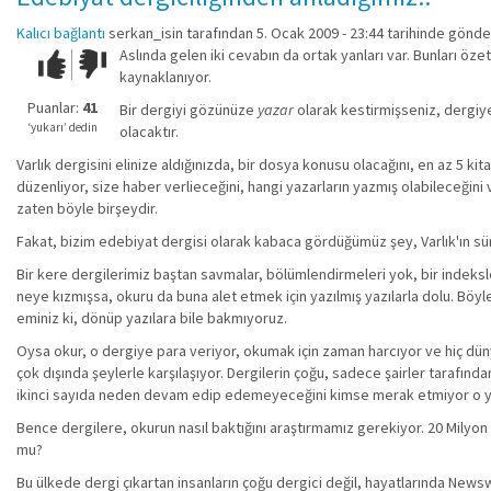
Kalıcı bağlantı
serkan_isin
tarafından 5. Ocak 2009 - 23:44 tarihinde gönder
Aslında gelen iki cevabın da ortak yanları var. Bunları ö
Çok iyi!
O
kaynaklanıyor.
kadar
iyi
Puanlar:
41
Bir dergiyi gözünüze
yazar
olarak kestirmişseniz, dergiye 
değil!
‘yukarı’ dedin
olacaktır.
Varlık dergisini elinize aldığınızda, bir dosya konusu olacağını, en az 5 ki
düzenliyor, size haber verlieceğini, hangi yazarların yazmış olabileceğini v
zaten böyle birşeydir.
Fakat, bizim edebiyat dergisi olarak kabaca gördüğümüz şey, Varlık'ın sü
Bir kere dergilerimiz baştan savmalar, bölümlendirmeleri yok, bir indeksleri
neye kızmışsa, okuru da buna alet etmek için yazılmış yazılarla dolu. Böyl
eminiz ki, dönüp yazılara bile bakmıyoruz.
Oysa okur, o dergiye para veriyor, okumak için zaman harcıyor ve hiç dün
çok dışında şeylerle karşılaşıyor. Dergilerin çoğu, sadece şairler tarafında
ikinci sayıda neden devam edip edemeyeceğini kimse merak etmiyor o y
Bence dergilere, okurun nasıl baktığını araştırmamız gerekiyor. 20 Milyo
mu?
Bu ülkede dergi çıkartan insanların çoğu dergici değil, hayatlarında Newswe