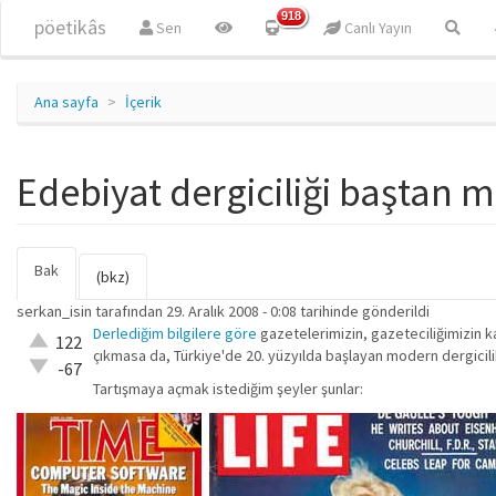
Ana içeriğe atla
918
pöetikâs
Sen
Canlı Yayın
Ana sayfa
İçerik
Edebiyat dergiciliği baştan m
Bak
(etkin
Birincil sekmeler
(bkz)
sekme)
serkan_isin
tarafından 29. Aralık 2008 - 0:08 tarihinde gönderildi
Derlediğim bilgilere göre
gazetelerimizin, gazeteciliğimizin kad
Çok iyi!
122
çıkmasa da, Türkiye'de 20. yüzyılda başlayan modern dergicil
O kadar
-67
iyi değil!
Tartışmaya açmak istediğim şeyler şunlar: