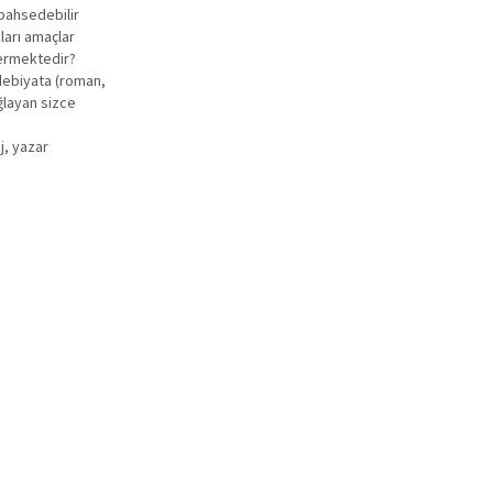
 bahsedebilir
ları amaçlar
termektedir?
edebiyata (roman,
ağlayan sizce
j, yazar