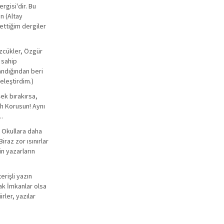
rgisi'dir. Bu
n (Altay
 ettiğim dergiler
Sözcükler, Özgür
a sahip
andığından beri
eleştirdim.)
şek bırakırsa,
lah Korusun! Aynı
..
e Okullara daha
raz zor ısınırlar
in yazarların
erişli yazın
ak İmkanlar olsa
rler, yazılar