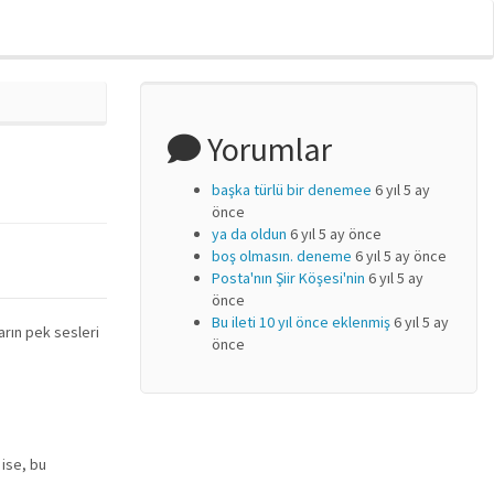
Yorumlar
başka türlü bir denemee
6 yıl 5 ay
önce
ya da oldun
6 yıl 5 ay önce
boş olmasın. deneme
6 yıl 5 ay önce
Posta'nın Şiir Köşesi'nin
6 yıl 5 ay
önce
Bu ileti 10 yıl önce eklenmiş
6 yıl 5 ay
arın pek sesleri
önce
ise, bu