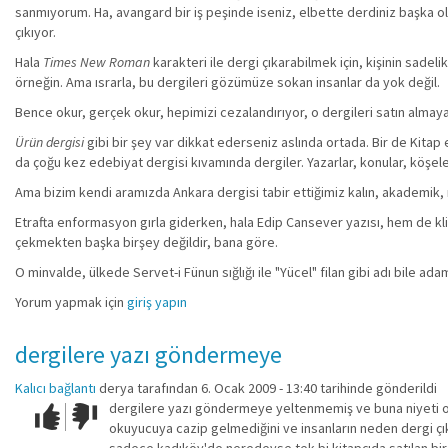
sanmıyorum. Ha, avangard bir iş peşinde iseniz, elbette derdiniz başka o
çıkıyor.
Hala
Times New Roman
karakteri ile dergi çıkarabilmek için, kişinin sade
örneğin. Ama ısrarla, bu dergileri gözümüze sokan insanlar da yok değil.
Bence okur, gerçek okur, hepimizi cezalandırıyor, o dergileri satın almay
Ürün dergisi
gibi bir şey var dikkat ederseniz aslında ortada. Bir de Kitap e
da çoğu kez edebiyat dergisi kıvamında dergiler. Yazarlar, konular, köşele
Ama bizim kendi aramızda Ankara dergisi tabir ettiğimiz kalın, akademik, 
Etrafta enformasyon gırla giderken, hala Edip Cansever yazısı, hem de kli
çekmekten başka birşey değildir, bana göre.
O minvalde, ülkede Servet-i Fünun sığlığı ile "Yücel" filan gibi adı bile ad
Yorum yapmak için
giriş yapın
dergilere yazı göndermeye
Kalıcı bağlantı
derya
tarafından 6. Ocak 2009 - 13:40 tarihinde gönderildi
dergilere yazı göndermeye yeltenmemiş ve buna niyeti ol
Çok iyi!
O
okuyucuya cazip gelmediğini ve insanların neden dergi çı
kadar