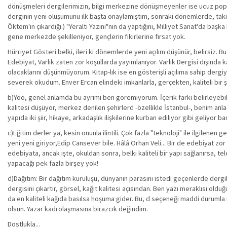
dönüşmeleri dergilerimizin, bilgi merkezine dönüşmeyenler ise ucuz popa 
derginin yeni oluşumunu ilk başta onaylamıştım, sonraki dönemlerde, takip
Öktem'in çıkardığı.) "Yeraltı Yazını"nın da yaptığını, Milliyet Sanat'da baş
gene merkezde şekilleniyor, gençlerin fikirlerine fırsat yok.
Hürriyet Gösteri belki, ileri ki dönemlerde yeni açılım düşünür, belirsiz. Bu
Edebiyat, Varlık zaten zor koşullarda yayımlanıyor. Varlık Dergisi dışında ka
olacaklarını düşünmüyorum. Kitap-lık ise en gösterişli açılıma sahip derg
severek okudum. Enver Ercan elindeki imkanlarla, gerçekten, kaliteli bir ş
b)Yoo, genel anlamda bu ayrımı ben göremiyorum. İçerik farkı belirleyebilir
kalitesi düşüyor, merkez denilen şehirlerd -özellikle İstanbul-, benim anladı
yapıda iki şiir, hikaye, arkadaşlık ilişkilerine kurban ediliyor gibi geliyor ba
c)Eğitim derler ya, kesin onunla ilintili. Çok fazla "teknoloji" ile ilgilen
yeni yeni giriyor,Edip Cansever bile. Hâlâ Orhan Veli... Bir de edebiyat zo
edebiyata, ancak işte, okuldan sonra, belki kaliteli bir yapı sağlanırsa, tele
yapacağı pek fazla birşey yok!
d)Dağıtım: Bir dağıtım kuruluşu, dünyanın parasını istedi geçenlerde dergi
dergisini çıkartır, görsel, kağıt kalitesi açısından. Ben yazı meraklısı
da en kaliteli kağıda basılsa hoşuma gider. Bu, d seçeneği maddi durumla ilg
olsun. Yazar kadrolaşmasına birazcık değindim.
Dostlukla...