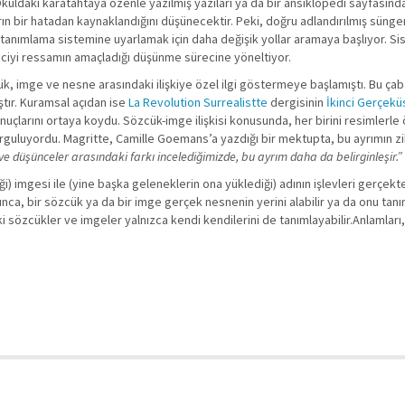
kuldaki karatahtaya özenle yazılmış yazıları ya da bir ansiklopedi sayfasındak
arın bir hatadan kaynaklandığını düşünecektir. Peki, doğru adlandırılmış süng
tanımlama sistemine uyarlamak için daha değişik yollar aramaya başlıyor. Si
zleyiciyi ressamın amaçladığı düşünme sürecine yöneltiyor.
, imge ve nesne arasındaki ilişkiye özel ilgi göstermeye başlamıştı. Bu çaba
tır. Kuramsal açıdan ise
La Revolution Surrealistte
dergisinin
İkinci Gerçekü
sonuçlarını ortaya koydu. Sözcük-imge ilişkisi konusunda, her birini resimlerle
mı vurguluyordu. Magritte, Camille Goemans’a yazdığı bir mektupta, bu ayrımın z
 ve düşünceler arasındaki farkı incelediğimizde, bu ayrım daha da belirginleşir.”
) imgesi ile (yine başka geleneklerin ona yüklediği) adının işlevleri gerçekte 
nca, bir sözcük ya da bir imge gerçek nesnenin yerini alabilir ya da onu tanıml
ki sözcükler ve imgeler yalnızca kendi kendilerini de tanımlayabilir.Anlamları,