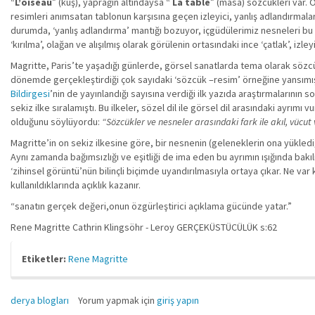
“
L’oiseau
” (kuş), yaprağın altındaysa “
La table
” (masa) sözcükleri var. O
resimleri anımsatan tablonun karşısına geçen izleyici, yanlış adlandırmal
durumda, ‘yanlış adlandırma’ mantığı bozuyor, içgüdülerimiz nesneleri bu 
‘kırılma’, olağan ve alışılmış olarak görülenin ortasındaki ince ‘çatlak’, i
Magritte, Paris’te yaşadığı günlerde, görsel sanatlarda tema olarak sözcük
dönemde gerçekleştirdiği çok sayıdaki ‘sözcük –resim’ örneğine yansımış
Bildirgesi
’nin de yayınlandığı sayısına verdiği ilk yazıda araştırmalarının 
sekiz ilke sıralamıştı. Bu ilkeler, sözel dil ile görsel dil arasındaki ayrı
olduğunu söylüyordu:
“Sözcükler ve nesneler arasındaki fark ile akıl, vücut
Magritte’in on sekiz ilkesine göre, bir nesnenin (geleneklerin ona yüklediği
Aynı zamanda bağımsızlığı ve eşitliği de ima eden bu ayrımın ışığında bakılı
‘zihinsel görüntü’nün bilinçli biçimde uyandırılmasıyla ortaya çıkar. Ne var 
kullanıldıklarında açıklık kazanır.
“sanatın gerçek değeri,onun özgürleştirici açıklama gücünde yatar.”
Rene Magritte Cathrin Klingsöhr - Leroy GERÇEKÜSTÜCÜLÜK s:62
Etiketler:
Rene Magritte
derya blogları
Yorum yapmak için
giriş yapın