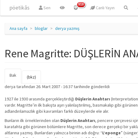
Ana içeriğe atla
918
pöetikâs
Sen
Canlı Yayın
Ana sayfa
bloglar
derya yazmış
Rene Magritte: DÜŞLERİN A
Bak
(etkin
Birincil sekmeler
(bkz)
sekme)
derya
tarafından 26. Mart 2007 - 16:37 tarihinde gönderildi
1927 ile 1930 arasında gerçekleştirdiği
Düşlerin Anahtarı
(Interpretation
vardır. Magritte’in ilk bakışta aşırı yalınlaştırılmış, basmakalıp gibi görü
adlandırılamazlık gibi kavramları farklı düzeylerde ele alır.
Bunların ilk örneklerinden olan
Düşlerin Anahtarı
, pencere çerçevesi içi
karatahta gibi görünen bölümlere Magritte, son derece gerçekçi bir yakla
altlarına yazmış. Bunlardan yalnızca birinin adı doğru: “
L’eponge
” (sünger