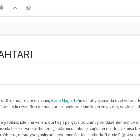
NAHTARI
 of Dreams) resim dizisinin,
Rene Magritte
’in sanat yaşamında özel ve belirle
nen ‘sözcüklü resim’leri de manzara resimlerine kimlik veren gizem, sözle anlat
ne yapılmış izlenimi veren, dört eşit parçaya bölünmüş bir düzenlemedir. Her 
şımla birer nesne betimlemiş, adlarını da okul çocuğunun elinden çıkmışa be
). Öbür üç nesneyse yanlış adlandırılmış: Çantanın altında “
Le ciel
” (gökyüzü),