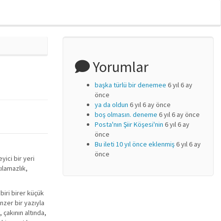
Yorumlar
başka türlü bir denemee
6 yıl 6 ay
önce
ya da oldun
6 yıl 6 ay önce
boş olmasın. deneme
6 yıl 6 ay önce
Posta'nın Şiir Köşesi'nin
6 yıl 6 ay
önce
Bu ileti 10 yıl önce eklenmiş
6 yıl 6 ay
önce
yici bir yeri
ılamazlık,
biri birer küçük
nzer bir yazıyla
 çakının altında,