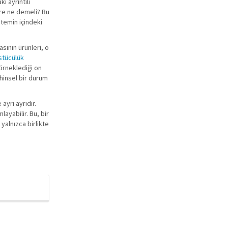
i ayrıntılı
ere ne demeli? Bu
stemin içindeki
sının ürünleri, o
stücülük
 örneklediği on
ihinsel bir durum
ayrı ayrıdır.
ayabilir. Bu, bir
 yalnızca birlikte