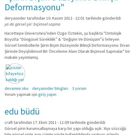
Deformasyonu"
deryaonder
tarafından 10. Kasım 2012 - 22:01 tarihinde gönderildi
ya da görsel şiir: biçimsel sapma
Hacettepe Üniversitesi'nden Özge Öztekin, şu başlıkta "Ontolojik
Boyutta “Döngüsel Süreklilik” & “Değişim Ve Dönüşüm”ü İmleyen
Görsel Sembollerle Şiirin Biçim Düzeyinde Bilinçli Deformasyonu: Divan
Şiirinde Deyişbilimsel Bir Önceleme Alanı Olarak Biçimsel Sapmalar" bir
makale yayımlamış.
"Şiirin Biçim Düzeyinde Bilinçli Deformasyonu" hakkında
devamını oku
deryaonder blogları
3 yorum
Yorum yapmak için
giriş yapın
edu büdü
craft
tarafından 17. Ekim 2011 - 11:09 tarihinde gönderildi
Görsel şiirin kurumsallaşmaya karşı bir yapı olduğu açık.
Yapı
sözcüğü
bile görsel şiirle aynı cümle içinde kullanıldığında sırıtıyor aslında.