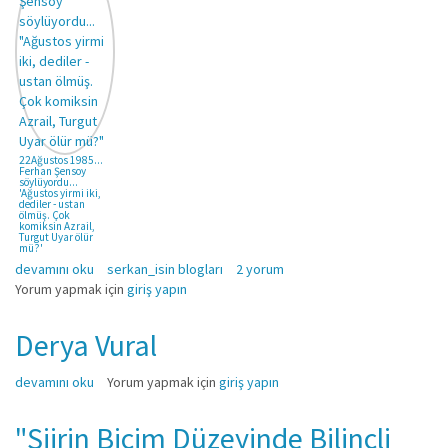
22Ağustos 1985...
Ferhan Şensoy
söylüyordu...
'Ağustos yirmi iki,
dediler - ustan
ölmüş. Çok
komiksin Azrail,
Turgut Uyar ölür
mü?'
Görsel Şiir Çıkmazı hakkında
devamını oku
serkan_isin blogları
2 yorum
Yorum yapmak için
giriş yapın
Derya Vural
Derya Vural hakkında
devamını oku
Yorum yapmak için
giriş yapın
"Şiirin Biçim Düzeyinde Bilinçli