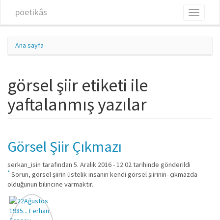
Ana içeriğe atla
pöetikâs
Toggle
navigati
Ana sayfa
görsel şiir etiketi ile
yaftalanmış yazılar
Görsel Şiir Çıkmazı
serkan_isin
tarafından 5. Aralık 2016 - 12:02 tarihinde gönderildi
*
Sorun, görsel şiirin üstelik insanın kendi görsel şiirinin- çıkmazda
olduğunun bilincine varmaktır.