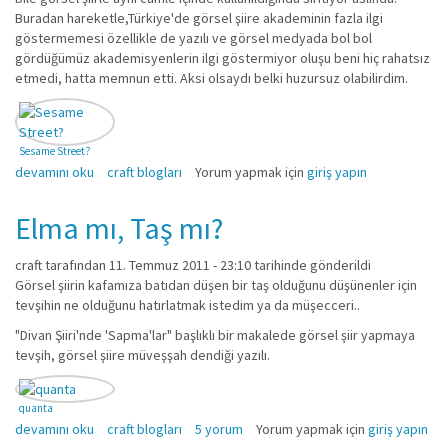
Buradan hareketle,Türkiye'de görsel şiire akademinin fazla ilgi
göstermemesi özellikle de yazılı ve görsel medyada bol bol
gördüğümüz akademisyenlerin ilgi göstermiyor oluşu beni hiç rahatsız
etmedi, hatta memnun etti. Aksi olsaydı belki huzursuz olabilirdim.
Sesame Street?
edu büdü hakkında
devamını oku
craft blogları
Yorum yapmak için
giriş yapın
Elma mı, Taş mı?
craft
tarafından 11. Temmuz 2011 - 23:10 tarihinde gönderildi
Görsel şiirin kafamıza batıdan düşen bir taş olduğunu düşünenler için
tevşihin ne olduğunu hatırlatmak istedim ya da müşecceri..
"Divan Şiiri'nde 'Sapma'lar" başlıklı bir makalede görsel şiir yapmaya
tevşih, görsel şiire müveşşah dendiği yazılı.
quanta
Elma mı, Taş mı? hakkında
devamını oku
craft blogları
5 yorum
Yorum yapmak için
giriş yapın