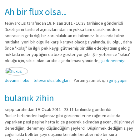
Ah bir flux olsa..
televarolus
tarafından 18. Nisan 2011 - 16:38 tarihinde gönderildi
Dizeli şiirin tarihsel açmazlarından mı yoksa tam olarak modern-
sonrasının getirdiği bir zorunluluktan mı bilinmez -ki aslında bilinir
mutlaka, yeni bir olgu ile karşı karşıya olacağız yakında. Bu olgu, daha
önce "kolaj" ile ilgili pek kaygı gütmemiş bir dilin edebiyatının geldiği
noktada neler yaptığını da bize gösteriyor gibi. Şiir yeterince "sıkıcı"
olduğu için, sıkıcı olan tarafın aşındırılması yönünde,
şu denenmiş
:
Ah bir flux olsa.. hakkında
devamını oku
televarolus blogları
Yorum yapmak için
giriş yapın
bulanık zihin
sepp
tarafından 19. Ocak 2011 - 23:11 tarihinde gönderildi
Bunlar birbirinden bağımsız gibi görünmelerine rağmen aslında
yaparken peşi peşine hatta iç içe geçerek aklımdan geçen, düşünmeyi
denediğim, denemeyi düşündüğüm şeylerdi. Düşünmek dediğimiz şey
çoğunlukla belli bir şeyi düşünürken bile beraberinde bir sürü