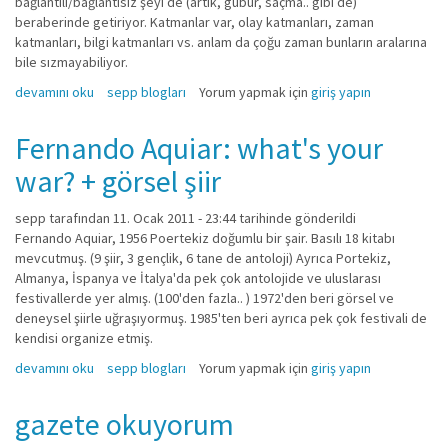
bağlantılı/bağlantısız şeyi de (artık, gübür, saçma.. gibi de)
beraberinde getiriyor. Katmanlar var, olay katmanları, zaman
katmanları, bilgi katmanları vs. anlam da çoğu zaman bunların aralarına
bile sızmayabiliyor.
bulanık zihin hakkında
devamını oku
sepp blogları
Yorum yapmak için
giriş yapın
Fernando Aquiar: what's your
war? + görsel şiir
sepp
tarafından 11. Ocak 2011 - 23:44 tarihinde gönderildi
Fernando Aquiar, 1956 Poertekiz doğumlu bir şair. Basılı 18 kitabı
mevcutmuş. (9 şiir, 3 gençlik, 6 tane de antoloji) Ayrıca Portekiz,
Almanya, İspanya ve İtalya'da pek çok antolojide ve uluslarası
festivallerde yer almış. (100'den fazla.. ) 1972'den beri görsel ve
deneysel şiirle uğraşıyormuş. 1985'ten beri ayrıca pek çok festivali de
kendisi organize etmiş.
Fernando Aquiar: what's your war? + görsel şiir hakkında
devamını oku
sepp blogları
Yorum yapmak için
giriş yapın
gazete okuyorum