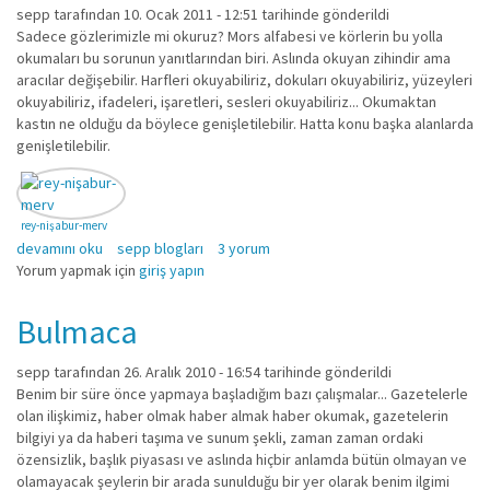
sepp
tarafından 10. Ocak 2011 - 12:51 tarihinde gönderildi
Sadece gözlerimizle mi okuruz? Mors alfabesi ve körlerin bu yolla
okumaları bu sorunun yanıtlarından biri. Aslında okuyan zihindir ama
aracılar değişebilir. Harfleri okuyabiliriz, dokuları okuyabiliriz, yüzeyleri
okuyabiliriz, ifadeleri, işaretleri, sesleri okuyabiliriz... Okumaktan
kastın ne olduğu da böylece genişletilebilir. Hatta konu başka alanlarda
genişletilebilir.
rey-nişabur-merv
gazete okuyorum hakkında
devamını oku
sepp blogları
3 yorum
Yorum yapmak için
giriş yapın
Bulmaca
sepp
tarafından 26. Aralık 2010 - 16:54 tarihinde gönderildi
Benim bir süre önce yapmaya başladığım bazı çalışmalar... Gazetelerle
olan ilişkimiz, haber olmak haber almak haber okumak, gazetelerin
bilgiyi ya da haberi taşıma ve sunum şekli, zaman zaman ordaki
özensizlik, başlık piyasası ve aslında hiçbir anlamda bütün olmayan ve
olamayacak şeylerin bir arada sunulduğu bir yer olarak benim ilgimi