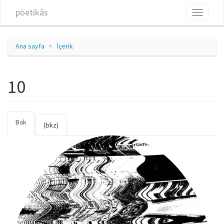
Ana içeriğe atla
pöetikâs
Toggle
navigati
Ana sayfa
İçerik
10
Bak
(etkin
Birincil sekmeler
(bkz)
sekme)
10_0.jpg